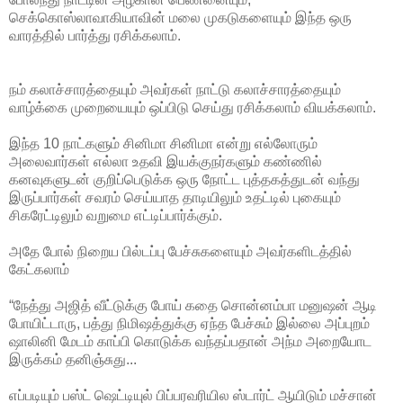
செக்கொஸ்லாவாகியாவின் மலை முகடுகளையும் இந்த ஒரு
வாரத்தில் பார்த்து ரசிக்கலாம்.
நம் கலாச்சாரத்தையும் அவர்கள் நாட்டு கலாச்சாரத்தையும்
வாழ்க்கை முறையையும் ஒப்பிடு செய்து ரசிக்கலாம் வியக்கலாம்.
இந்த 10 நாட்களும் சினிமா சினிமா என்று எல்லோரும்
அலைவார்கள் எல்லா உதவி இயக்குநர்களும் கண்ணில்
கனவுகளுடன் குறிப்பெடுக்க ஒரு நோட்ட புத்தகத்துடன் வந்து
இருப்பார்கள் சவரம் செய்யாத தாடியிலும் உதட்டில் புகையும்
சிகரேட்டிலும் வறுமை எட்டிப்பார்க்கும்.
அதே போல் நிறைய பில்டப்பு பேச்சுகளையும் அவர்களிடத்தில்
கேட்கலாம்
“நேத்து அஜித் வீட்டுக்கு போய் கதை சொன்னம்பா மனுஷன் ஆடி
போயிட்டாரு, பத்து நிமிஷத்துக்கு ஏந்த பேச்சும் இல்லை அப்புறம்
ஷாலினி மேடம் காப்பி கொடுக்க வந்தப்பதான் அந்ம அறையோட
இருக்கம் தனிஞ்சுது...
எப்படியும் பஸ்ட் ஷெட்டியுல் பிப்பரவரியில ஸ்டார்ட் ஆயிடும் மச்சான்