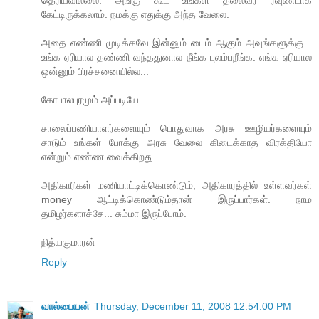
தெரியவில்லை. அங்கு கூட உங்கள் தலைவர் ரவுண்டாக
கேட்டிருக்கலாம். நமக்கு எதுக்கு அந்த வேலை.
அதை எண்ணி முடிக்கவே இன்னும் டைம் ஆகும் அவுங்களுக்கு...
உங்க ஏரியால தண்ணி வந்ததுனால நீங்க புலம்பறீங்க. எங்க ஏரியால
ஒன்னும் பிரச்சனையில்ல...
கோபாலபுரமும் அப்படியே...
சாலைப்பணியாளர்களையும் பொதுவாக அரசு ஊழியர்களையும்
சாடும் உங்கள் போக்கு அரசு வேலை கிடைக்காத விரக்தியோ
என்றும் எண்ண வைக்கிறது.
அதிகாரிகள் மணியாட்டிக்கொண்டும், அதிகாரத்தில் உள்ளவர்கள்
money ஆட்டிக்கொண்டும்தான் இருப்பார்கள். நாம
தமிழர்களாச்சே... சும்மா இருப்போம்.
நித்யகுமாரன்
Reply
வால்பையன்
Thursday, December 11, 2008 12:54:00 PM