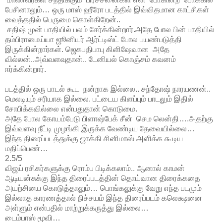
பேசினாலும்… ஒரு மாஸ் ஹீரோ படத்தில் இவ்விதமான காட்சிகள்
வைத்ததில் பெருமை கொள்கிறேன்..
சதிஷ் முன் பாதியில் பலம் சேர்க்கின்றார்.அதே போல பின் பாதியில்
தம்பிராமைய்யா ஜூனியர் ஆர்ட்டிஸ்ட் போல பயண்படுத்தி
இருக்கின்றார்கள். ஜெகபதிபாபு கிளிஷேவான அதே
வில்லன்..அவ்வளவுதான்.. டேனியல் கொஞ்சம் கவனம்
ஈர்க்கின்றார்.
படத்தில் ஒரு பாடல் கூட நன்றாக இல்லை.. சந்தோஷ் நாரயணன்..
மெலடியும் சரியாக இல்லை. பட்டைய கிளப்பும் பாடலும் இதில்
சோபிக்கவில்லை என்பதுதான் கொடுமை.
அதே போல கோயம்பேடு பிளாஷ்பேக் சீன் செம லென்தி….அதற்கு
இவ்வளவு நீட்டி முழங்கி இருக்க வேண்டிய தேவையில்லை…
இந்த திரைப்படத்துக்கு ஜாக்கி சினிமாஸ் அளிக்க கூடிய
மதிப்பெண்…
2.5/5
விஜய் ரசிகர்களுக்கு ரொம்ப பிடிக்கலாம்.. ஆனால் காமன்
ஆடியன்சுக்கு இந்த திரைப்படத்தின் தொய்வான திரைக்கதை
அயற்சியை கொடுத்தாலும்… பொங்கலுக்கு வேறு எந்த படமும்
இல்லாத காரணத்தால் நிச்சயம் இந்த திரைப்படம் கலெக்ஷனை
அள்ளும் என்பதில் மாற்றுக்கருத்து இல்லை…
டைம்பாஸ் மூவி…