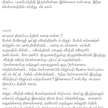
திறம்பட பயண்படுத்தி இருக்கின்றரா இல்லையா என்பதை இந்த
விமர்சனத்தில் பார்த்து விடலாம்.
====
பைரவா திரைப்படத்தின் கதை என்ன.?
பேங்க் மேனேஜர் ஒய்ஜி மகேந்திரனிடம் விஜய் பேங்க் கலெக்ஷ்ன்
ஏஜென்டாக பணிபுரிகின்றார்… வராத கடன்களை வாங்கி
வருவதில் கில்லி… மகேந்திரன் மகளும் கீர்த்தி சுரேஷூம்
நண்பர்கள்.. சோ நண்பி திருமணத்துக்கு திருநல்வேலியில் இருந்து
கீர்த்தி சுரேஷ் சென்னைக்கு புறப்பட்டு வருகின்றார்..
சென்னைக்கு வந்ததும் வராததுமாய் ஒரு பிரச்சனைய
சந்திக்கின்றார்.. அந்த பிரச்சனையில் விஜய்யும் வேலை வெட்டியை
விட்டு விட்டு அதில் பங்கேற்கிறார்.. அந்த பிரச்சனையில் இருந்து
கீர்த்தியும் விஜய்யும் வந்தார்களா? இல்லையா? என்பதே பைரவா
திரைப்படத்தின் கதை.
==..
விஜய், கீர்த்தி சுரேஷ் போன்றவர்கள் சிறப்பாக செய்து இருந்தாலும்
எல்லாம் விழலுக்கு இறைத்த நீராக போய் விடுகின்றது.. காரணம்
வலுவில்லாத திரைக்கதை. தனியார் மருத்துவ கல்லூரி அதில்
மாணவர்கள் சந்திக்கும் பிரச்சனைகள் என போகின்ற போக்கில்