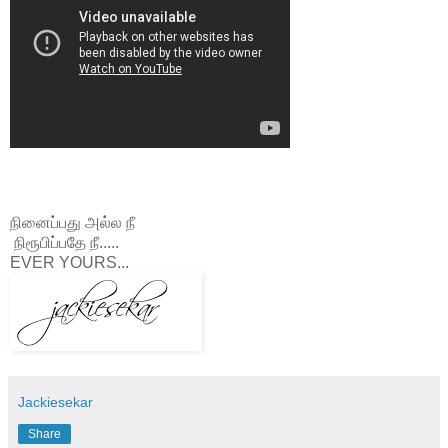
நினைப்பது அல்ல நீ
நிரூபிப்பதே நீ.....
EVER YOURS...
Jackiesekar
Share