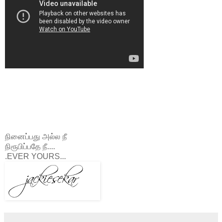
நினைப்பது அல்ல நீ
நிரூபிப்பதே நீ....
.EVER YOURS...