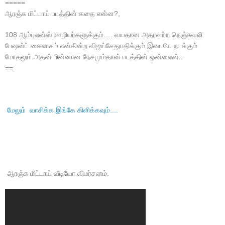
=====
ஆரஞ்சு மிட்டாய் படத்தின் கதை என்ன?,
108 ஆம்புலன்ஸ் ஊழியர்களுக்கும்…. வயதான அதரவற்ற நெஞ்சுவலி
பேஷன்ட் கைலாசம் என்கின்ற விஜய்சேதுபதிக்கும் இடையே நடக்கும்
மோதலும் அதன் பின்னான நேசமும்தான் படத்தின் ஒன்லைன்..
==
மேலும் வாசிக்க இங்கே கிளிக்கவும்....
ஆரஞ்சு மிட்டாய் வீடியோ விமர்சனம்.