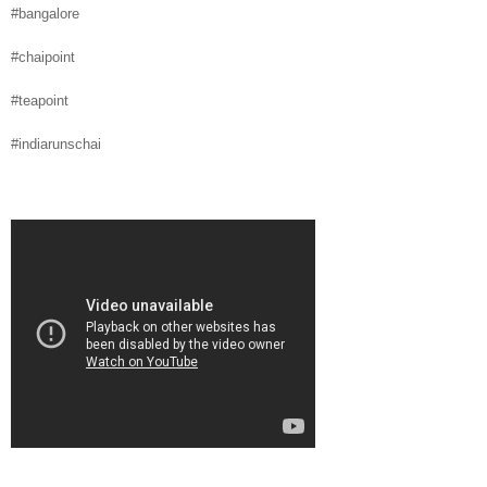
#bangalore
#chaipoint
#teapoint
#indiarunschai