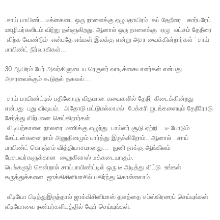
.சாய் பாயிண்ட டீக்கைடை ஒரு நாளைக்கு ஏழுபதாயிரம்
கப் தேநீரை
கார்பரேட்
ஊழியர்களிடம் விற்று தள்ளுகிறது. ஆனால் ஒரு நாளைக்கு
ஏழு
லட்சம் தேநீரை
விற்க வேண்டும்
என்பதே எங்கள் இலக்கு என்று அசர வைக்கின்றார்கள் ‘ சாய்
பாயிண்ட் நிர்வாகிகள்...
30 ஆயிரம் பேர் அவர்கிளுடைய ரெகுலர் வாடிக்கையாளர்கள் என்பது
அசரவைக்கும் கூடுதல் தகவல்…
சாய் பாயிண்ட்டில் பதினோரு விதமான சுவைகளில் தேநீர் கிடைக்கின்றது
என்பது
புது விஷயம்.
அதோடு மட்டுமல்லாமல்
பேக்கரி ஐடங்களையும் தேநீரோடு
சேர்த்து விற்பனை செய்கிறார்கள்.
விடியற்காலை நாலரை மணிக்கு எழுந்து
பாய்லர் சூடு ஏற்றி
டீ போடும்
சேட்டன்களை நாம் அனுதினமும் பார்த்து இருக்கிறோம்.. ஆனால்
சாய்
பாயிண்ட் கொஞ்சம் வித்தியாசமானது…
நுனி நாக்கு ஆங்கிலம்
பேசுபவர்களுக்கான
ஹைகிளாஸ் டீக்கடையாகும்.
பெங்களூர் சென்றால் சாய்பாயிண்ட்டில் ஒரு டீ அடித்து விட்டு
உங்கள்
கருத்துக்களை
ஜாக்கிசினிமாசில் பகிர்ந்து கொள்ளலாம்.
வீடியோ பிடித்துஇருந்தால் ஜாக்கிசினிமாஸ் தளத்தை சப்ஸ்கிரரைப் செய்யுங்கள்
வீடியோவை நண்பர்களிடத்தில் ஷேர் செய்யுங்கள்.