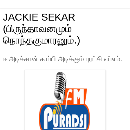
JACKIE SEKAR
(பிருந்தாவனமும்
நொந்தகுமாரனும்.)
ஈ அடிச்சான் காப்பி அடிக்கும் புரட்சி எப்எம்.