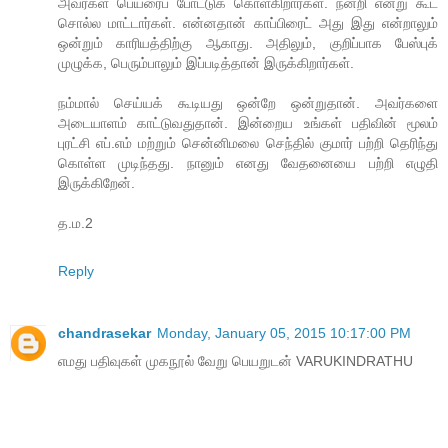
அவர்கள் பெயரைப் போட்டுக் கொள்கிறார்கள். நன்றி என்று கூட
சொல்ல மாட்டார்கள். என்னதான் காப்பிரைட் அது இது என்றாலும்
ஒன்றும் காரியத்திற்கு ஆகாது. அதிலும், குறிப்பாக பேஸ்புக்
முழுக்க, பெரும்பாலும் இப்படித்தான் இருக்கிறார்கள்.
நம்மால் செய்யக் கூடியது ஒன்றே ஒன்றுதான். அவர்களை
அடையாளம் காட்டுவதுதான். இன்றைய உங்கள் பதிவின் மூலம்
புரட்சி எப்.எம் மற்றும் சென்னிமலை செந்தில் குமார் பற்றி தெரிந்து
கொள்ள முடிந்தது. நானும் எனது வேதனையை பற்றி எழுதி
இருக்கிறேன்.
த.ம.2
Reply
chandrasekar
Monday, January 05, 2015 10:17:00 PM
எமது பதிவுகள் முகநூல் வேறு பெயறுடன் VARUKINDRATHU