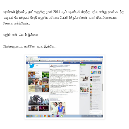
அவர்கள் இரண்டு நாட்களுக்கு முன் 2014 ஆம் ஆண்டில் சிறந்த பதிவு என்று நான் கடந்த
வருடம் மே பத்தாம் தேதி எழுதிய பதிவை பேட்டு இருந்தார்கள் நான் மிக ஆசையாக
சென்று பார்த்தேன்..
அதில் என் பெயர் இல்லை...
அவர்களுடைய ஸ்கிரின் ஷாட் இங்கே...