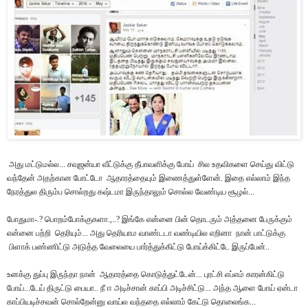
அது மட்டுமல்ல... சவுஜன்யா வீட்டுக்கு தீபாவளிக்கு போய் சில உதவிகளை செய்து விட்டு
வந்தேன் அதற்கான போட்டோ ஆதாரத்தையும் இணைத்துள்ளேன். இதை எல்லாம் இந்த
நேரத்துல திரும்ப சொல்றது கஷ்டமா இருந்தாலும் சொல்ல வேண்டிய சூழல்...
போதுமா-.? பொறம்போக்குகளா.,..? இங்கே என்னை பின் தொடரும் அத்தனை பேருக்கும்
என்னை பற்றி தெரியும்... அது தெரியாம வாண்டடா வண்டியில எறினா நான் பாட்டுக்கு
பிளாக் பண்ணிட்டு அடுத்த வேலையை பார்த்துக்கிட்டு போய்க்கிட்டே இருப்பேன்..
உனக்கு துப்பு இருந்தா நான் ஆதாரத்தை கொடுத்துட்டேன்... புரட்சி எப்எம் காரன்கிட்டு
போய்...டேய் திருட்டு பையா.. நீ ஈ அடிச்சான் காப்பி அடிச்சிட்டு... அந்த ஆளை போய் ஏன்டா
காப்பியடிச்சவன் சொல்றேன்னு வாய்ல வந்ததை எல்லாம் கேட்டு தொலைங்க...