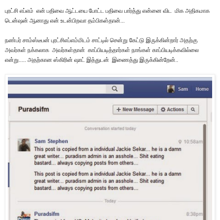
புரட்சி எப்எம் என் பதிவை ஆட்டயை போட்ட பதிவை பார்த்து என்னை விட மிக அதிகமாக
டென்ஷன் ஆனாது என் உடன்பிறவா தம்பிகள்தான்...
நண்பர் சாம்ஸ்டீபன் புரட்சிஎப்எம்மிடம் சாட்டில் சென்று கேட்டு இருக்கின்றார் அதற்கு
அவர்கள் நக்கலாக அவர்கள்தான் காப்பியடித்தார்கள் நாங்கள் காப்பியடிக்கவில்லை
என்று..... அதற்கான ஸ்கிரின் ஷாட் இத்துடன் இணைத்து இருக்கின்றேன்..