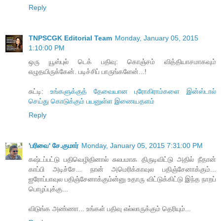
Reply
TNPSCGK Editorial Team
Monday, January 05, 2015
1:10:00 PM
ஒரு யூஸ்புல் டெக் பதிவு: கொஞ்சம் வித்தியாசமாகவும்
எழுதயிருக்கேன். படிச்சிப் பாருங்களேன்...!
சுட்டி:
உங்களுக்குத் தேவையான புரோகிராம்களை இன்ஸ்டால்
செய்து கொடுக்கும் பயனுள்ள இணையதளம்
Reply
'பரிவை' சே.குமார்
Monday, January 05, 2015 7:31:00 PM
கஷ்டப்பட்டு பதிவெழிதினால் சுலபமாக திருடிவிட்டு அதில் நீதான்
காப்பி அடிச்சே... நான் அமெரிக்காவுல பதிஞ்சேனாக்கும்...
ஐரோப்பாவுல பதிஞ்சேனாக்கும்ன்னு உதாரு விட்டுக்கிட்டு இந்த நாறப்
பொழப்புக்கு...
விடுங்க அண்ணா... உங்கள் பதிவு எல்லாருக்கும் தெரியும்...