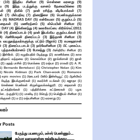
்
(10)
இந்திய சினிமா
(9)
சென்னை வரலாறு
(9)
ை
(9)
இந்த படத்துக்கு வசனம் தேவையில்லை
(8)
கள்
(8)
திகில்
(7)
நான் ரசித்த வீடியோக்கள்
(7)
ள்
(7)
மீள்பதிவு
(7)
திரைஇசை
(6)
பெண்களுக்கான
ை
(6)
MADRAS DAY
(5)
என்கேமரா
(5)
குறும்படம்
(5)
கதைகள்
(5)
மணிரத்னம்
(5)
ஸ்பெயின் சினிமா
(5)
 DAY
(4)
இங்கிலாந்து
(4)
உலககோப்பை கிரிக்கெட்/2011
ன்
(4)
திரைப்பாடல்
(4)
நான் இயக்கிய குறும்படங்கள்
(4)
4)
அனிமேஷன் திரைப்படம்
(3)
இத்தாலி சினிமா
(3)
க வயதுவந்தவர்களுக்கு மட்டும் (ஜோக்)
(3)
கமலஹாசன்
்
(3)
திரைப்படபாடல்
(3)
நார்வேசினிமா
(3)
பிட் புகைப்பட
புத்தகவிமர்சனம்
(3)
போலந்து
(3)
அஸ்திரிய சினிமா
(2)
2)
இஸ்ரேல்.
(2)
எழுதியதில் பிடித்தது
(2)
காணிக்கை
(2)
கால
 புதிதாய் வந்தவை
(2)
கொலம்பியா
(2)
ஜாக்கிசான்
(2)
ஜான்
(2)
பஹத் பாசில்
(2)
மொக்கை
(2)
ரஷ்யா
(2)
ராகவி
(2)
A. R.
1)
Bernardo Bertolucci
(1)
Christopher Nolan
(1)
Kim
1)
Nicole Kidman
(1)
Park Chan-wook
(1)
Romance
)
epic movies
(1)
அடையார் பிலிம் இன்ஸ்டியூட்
(1)
ஆன்மீகம்
 பிடித்த இயக்குனர்கள்
(1)
கவர்ச்சி படங்கள்
(1)
சுஜாதா
(1)
சென்னை பெண்கள் கிருஸ்துவக்கல்லூரி.
(1)
தைவான்
(1)
நட்சத்திரங்கள்
(1)
பத்திரிக்கை கட்டுரைகள்
(1)
பழக
ள...(பகுதி/1)
(1)
பாண்டி
(1)
பிரெஞ்
(1)
பெல்ஜியம் சினிமா
(1)
ங்குகள்
(1)
ம
(1)
ரஷ்யசினிமா
(1)
வரலாறு
(1)
ிவரம்
r Posts
பேருந்து பயணமும், டீச்சர் பெண்ணும்...
சும்மா வளவளன்னு ஜல்லியடிக்காம........