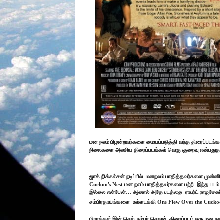
மன நலம் பிழன்றவர்களை மையப்படுத்தி வந்த திரைப்படங்க
நிலைகளை அலசிய திரைப்படங்கள் வெகு குறைவு என்பதுத
ஜாக் நிக்கல்சன் நடிப்பில்
மனநலம் பாதித்தவர்களை முன்னிலை
Cuckoo's Nest மன நலம் பாதித்தவர்களை பற்றி
இந்த படம
இல்லை என்பேன்… ஆனால் அதே படத்தை
ராபர்ட் ராஜசேக
சம்பிரதாயங்களை
உள்ளடக்கி One Flew Over the Cucko
மிராக்கள் இன் செல்
நம்பர் செவன்
திரைப்படம் ஒரு மன ந