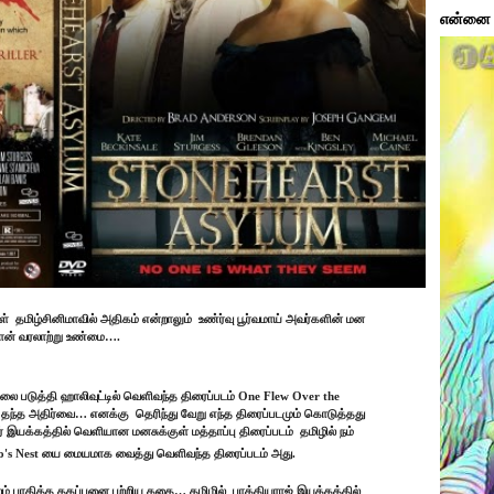
என்னை ப
ள்
தமிழ்சினிமாவில் அதிகம் என்றாலும்
உண்ர்வு பூர்வமாய் அவர்களின் மன
ான் வரலாற்று உண்மை….
 படுத்தி ஹாலிவுட்டில் வெளிவந்த திரைப்படம் One Flew Over the
் தந்த அதிர்வை… எனக்கு
தெரிந்து வேறு எந்த திரைப்படமும் கொடுத்தது
ர் இயக்கத்தில் வெளியான மனசுக்குள் மத்தாப்பு திரைப்படம்
தமிழில் நம்
o's Nest யை மையமாக வைத்து வெளிவந்த திரைப்படம் அது.
லம் பாதித்த தகப்பனை பற்றிய கதை… தமிழில்
பாக்கியராஜ் இயக்கத்தில்