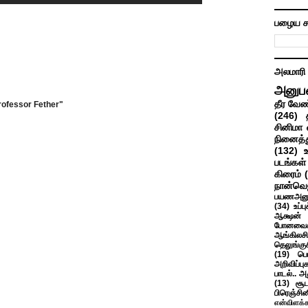
பழைய ச
அலமாரி
அனுப
தீர வேண
rofessor Fether"
(246)
சினிமா 
நினைத்த
(132)
படங்கள்
கிரைம்
நான்வெ
பயணஅனு
(34)
உப்ப
ஆக்ஷன் த
போனவைக
ஆங்கிலசின
தெலுங்கு
(19)
பெ
அறிவிப்பு
பாடல்.. அ
(13)
சூட
பிரெஞ்சி
என்விளக்க