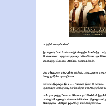
படத்தின் சுவாரஸ்யங்கள்.
இயக்குனர் Brad Anderson இயக்கத்தில் வெளிவந்த
புகழ
மெக்கானிஸ்ட்
மற்றும் கடந்த வருடம் வெளியான
ஹாலி பெர
வெளிவந்து பட்டையை
கிளப்பிய திரைப்படங்கள்..
மிக அற்புதமான சஸ்பென்ஸ் திரில்லர்.. அரதபழசான கதை போல
போது தவிர்க்க முடிவதில்லை.
காப்பகம் இருக்கும் இடம் ….. பின்னனி இசை
போன்றவை பட
குறைத்தோ பார்க்கும் படி செய்கின்றன என்பதே நிதர்சன
டாக்டராக நடித்த Brendan Gleeson நடிப்பில் பின்னி இருக்
பார்க்கும் போது எழும்
கிளைமாக்சில் விடை இருக்கும் என்று
நினைத்தால்
அதிலும் ஒரு அக்கு வைக்கின்றார்கள்…