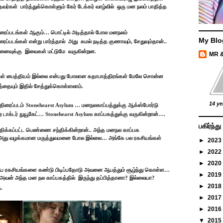
தவர்கள்
பார்த்துக்கொள்ளும் கேர் டேக்கர் வாழ்வில்
ஒரு மன நலம் பாதித்த
 திரைப்படங்கள் ஆகும்… பொட்டில் அடித்தால் போல மனநலம்
My Blo
்படங்கள் என்று பார்த்தால்
அது
கமல் நடித்த குணாவும், சேதுவும்தான்..
ினைவுக்கு
இவைகள் மட்டுமே
வருகின்றன.
MR 
ள் பைத்தியம் இல்லை என்பது போலான கதாபாத்திரங்கள் மேலே சொன்ன
த்தையும் இதில் சேத்துக்கொள்ளலாம்.
14 ye
திரைப்படம்
Stonehearst Asylum … மனநலகாப்பத்துக்கு ஆக்ஸ்போர்டு
ற டாக்டர் நுயூகேட்… Stonehearst Asylum காப்பகத்துக்கு வருகின்றான்….
பகிர்ந்
ாதிக்கப்பட்ட பெண்ணை சந்திக்கின்றான்.. அந்த மனநல காப்பக
ு… அது வழக்கமான மருத்துவமனை போல இல்லை… அங்கே பல ரகசியங்கள்
►
2023
►
2022
►
2020
ரிய ரகசியங்களை கண்டு பிடிப்பதோடு அவனை ஆபத்தும் சூழ்ந்து கொள்ள…
►
2019
வன் அந்த மன நல காப்பகத்தில்
இருந்து தப்பித்தானா? இல்லையா?
►
2018
.
►
2017
►
2016
▼
2015