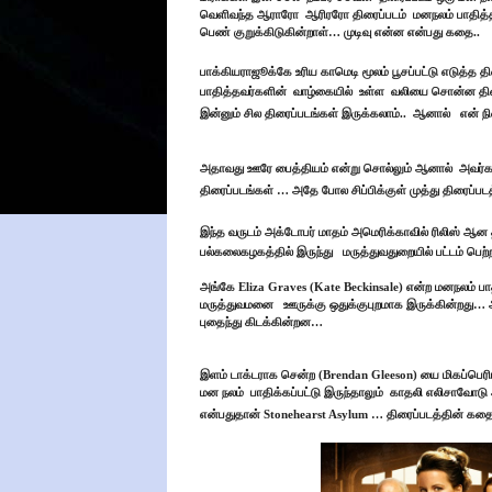
வெளிவந்த ஆராரோ
ஆரிரரோ திரைப்படம்
மனநலம் பாதித்
பெண் குறுக்கிடுகின்றாள்… முடிவு என்ன என்பது கதை..
பாக்கியராஜூக்கே உரிய காமெடி மூலம் பூசப்பட்டு எடுத்த
பாதித்தவர்களின்
வாழ்கையில்
உள்ள
வலியை சொன்ன திரைப
இன்னும் சில திரைப்படங்கள் இருக்கலாம்..
ஆனால்
என் ந
அதாவது ஊரே பைத்தியம் என்று சொல்லும் ஆனால்
அவர்க
திரைப்படங்கள் … அதே போல சிப்பிக்குள் முத்து திரைப்பட
இந்த வருடம் அக்டோபர் மாதம் அமெரிக்காவில் ரிலிஸ் ஆன 
பல்கலைகழகத்தில் இருந்து
மருத்துவதுறையில் பட்டம் பெற்
அங்கே Eliza Graves (Kate Beckinsale) என்ற மனநலம் ப
மருத்துவமனை
ஊருக்கு ஒதுக்குபுறமாக இருக்கின்றத
புதைந்து கிடக்கின்றன…
இளம் டாக்டராக சென்ற (Brendan Gleeson) யை மிகப்பெ
மன நலம்
பாதிக்கப்பட்டு இருந்தாலும்
காதலி எலிசாவோடு அ
என்பதுதான் Stonehearst Asylum … திரைப்படத்தின் கதை