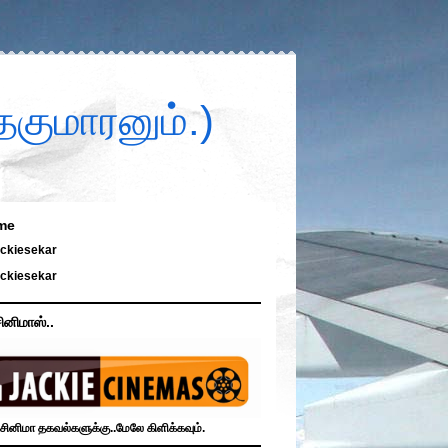
குமாரனும்.)
me
ckiesekar
ckiesekar
ினிமாஸ்..
சினிமா தகவல்களுக்கு..மேலே கிளிக்கவும்.