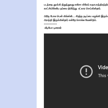
படத்தை தூக்கி நிறுத்துவது எலிசா கிரேவ் கதாபாத்திரத்தில் 
காட்சியிலேயே நம்மை நிமிர்ந்து
உட்கார செய்கின்றார்.
அதே போல பென் கிங்ஸ்லி… சிறந்த நடிப்பை வழங்கி இருக்கின
அசத்தி இருக்கின்றார் என்றே சொல்ல வேண்டும்.
=========
வீடியோ டிரைலர்