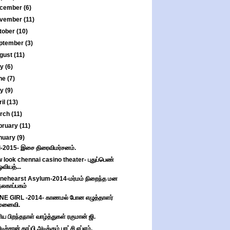
cember
(6)
vember
(11)
tober
(10)
ptember
(3)
gust
(11)
ly
(6)
ne
(7)
ay
(9)
ril
(13)
rch
(11)
bruary
(11)
nuary
(9)
i-2015- இசை திரைவிமர்சனம்.
 look chennai casino theater- புதுப்பெண்
ஓவியத்...
nehearst Asylum-2014-மர்மம் நிறைந்த மன
நலகாப்பகம்
E GIRL -2014- காணமல் போன எழுத்தாளர்
மனைவி.
ய பிறந்தநாள் வாழ்த்துகள் ரகுமான் ஜி.
ிச்சான் காப்பி அடிக்கும் புரட்சி எப்எம்.