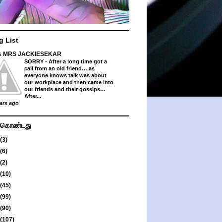
g List
& MRS JACKIESEKAR
SORRY
-
After a long time got a
call from an old friend… as
everyone knows talk was about
our workplace and then came into
our friends and their gossips…
After...
ars ago
து கொண்டது
(3)
(6)
(2)
(10)
(45)
(99)
(90)
(107)