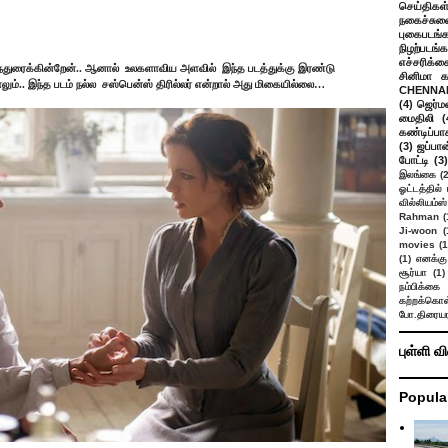
செய்திகள
நகைச்சுவ
புகைபடங்
நிழற்படங்க
எச்சரிக்க
ந்துரைக்கின்றேன்.. ஆனால்
உலகளாவிய அளவில்
இந்த படத்துக்கு இரண்டு
சினிமா 
ம்.. இந்த படம் நல்ல சஸ்பென்ஸ் திரில்லர் என்றால் அது மிகையில்லை…
CHENNAI
(4)
ஜெர்ம
மைதிலி
(
கண்டிப்பா
(3)
ஜப்பான
போட்டி
(3)
இலங்கை
(
ஓட்டத்தில்
வில்லியம்ஸ்
Rahman
(
Ji-woon
(
movies
(1
(1)
எனக்கு
சூர்யா
(1)
நம்பிக்கை 
கற்றக்கொள்
போ.திரையர
புள்ளி வ
Popula