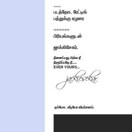
====
படத்தோட ரேட்டிங்
பத்துக்கு ஏழரை
======
பிரியங்களுடன்
ஜாக்கிசேகர்.
நினைப்பது அல்ல நீ
நிரூபிப்பதே நீ.....
EVER YOURS...
நம்மோட வீடியோ விமர்சனம்.