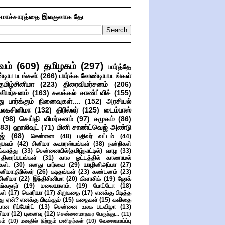
மாச்சாரத்தை இலகுவாக தேட
வம்
(609)
தமிழகம்
(297)
பார்த்தே
்டிய படங்கள்
(266)
பார்க்க வேண்டியபடங்கள்
தமிழ்சினிமா
(223)
திரைவிமர்சனம்
(206)
விமர்சனம்
(163)
கலக்கல் சாண்ட்விச்
(155)
ு பார்க்கும் நினைவுகள்....
(152)
அரசியல்
உலகசினிமா
(132)
திரில்லர்
(125)
டைம்பாஸ்
(98)
செய்தி விமர்சனம்
(97)
சமுகம்
(86)
(83)
ஹாலிவுட்
(71)
மினி சாண்ட்வெஜ் அண்டு
ஜ்
(68)
சென்னை
(48)
பதிவர் வட்டம்
(44)
பவம்
(42)
சினிமா சுவாரஸ்யங்கள்
(38)
நன்றிகள்
ுக்காத்து
(33)
சென்னையில்(தமிழ்நாட்டில்) வாழ
(33)
ிரைப்படங்கள்
(31)
கால ஓட்டத்தில் காணாமல்
ள்.
(30)
எனது பார்வை
(29)
யாழினிஅப்பா
(27)
ிமா.திரில்லர்
(26)
கடிதங்கள்
(23)
கண்டனம்
(23)
சினிமா
(22)
இந்திசினிமா
(20)
கிளாசிக்
(19)
ஜோக்
ங்களூர்
(19)
மலையாளம்.
(19)
போட்டோ
(18)
கள்
(17)
கொரியா
(17)
சிறுகதை
(17)
எனக்கு பிடித்த
து ஏன்? எனக்கு பிடிக்கும்
(15)
கதைகள்
(15)
கவிதை
ான ரிப்போர்ட்
(13)
சென்னை உலக படவிழா
(13)
னிமா
(12)
புனைவு
(12)
சென்னைமாநகர பேருந்து...
(11)
ம்
(10)
மனதில் நிற்கும் மனிதர்கள்
(10)
வேலைவாய்ப்பு