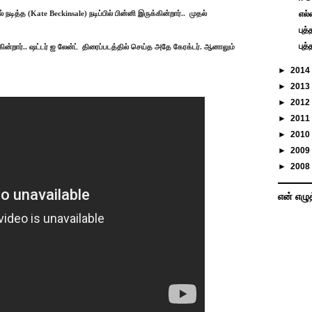
எல்
நடித்த (Kate Beckinsale) நடிப்பில் பின்னி இருக்கின்றார்..
முதல்
புத
புத
்றார்.. ஷட்டர் ஐ லேன்ட்
திரைப்படத்தில் செய்த அதே கேரக்டர். ஆனாலும்
►
2014
►
2013
►
2012
►
2011
►
2010
►
2009
►
2008
என் எழு