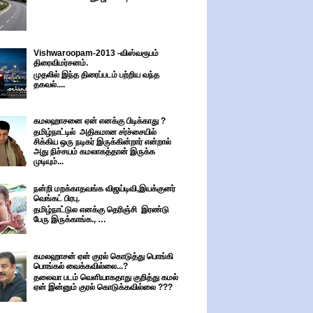
Vishwaroopam-2013 -விஸ்வரூபம்
திரைவிமர்சனம்.
முதலில் இந்த திரைப்படம் பற்றிய வந்த
தகவல்....
கமலஹாசனை ஏன் எனக்கு பிடிக்காது ?
தமிழ்நாட்டில் அதிகமான சர்ச்சையில்
சிக்கிய ஒரு நடிகர் இருக்கின்றார் என்றால்
அது நிச்சயம் கமலாகத்தான் இருக்க
முடியும்...
நன்றி மறக்காதவங்க விஜய்டிவி,இயக்குனர்
வெங்கட் பிரபு.
தமிழ்நாட்டுல எனக்கு தெரிஞ்சி இரண்டு
பேரு இருக்காங்க., …
கமலஹாசன் ஏன் குரல் கொடுத்து பொங்கி
பொங்கல் வைக்கவில்லை...?
தலைவா படம் வெளியாகதாது குறித்து கமல்
ஏன் இன்னும் குரல் கொடுக்கவில்லை ???