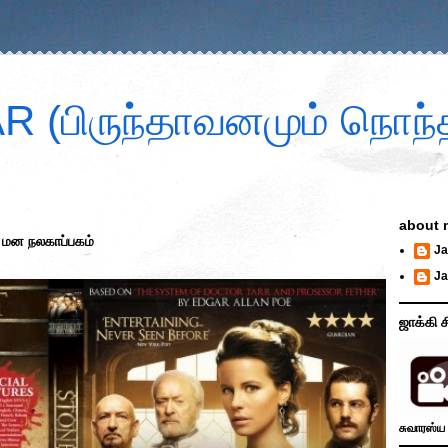
 (பிருந்தாவனமும் நொந்த
about 
 மன நலகாப்பகம்
Ja
Ja
ஜாக்கி ச
சுவாரஸ்ய 