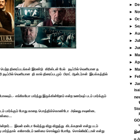
►
De
►
No
►
Oc
►
Se
►
Au
►
Ju
►
Ju
►
M
►
Ap
►
Ma
் பெற்ற திரைப்படங்கள் இரண்டு
கிரிஸ்டன் பேல்
நடிப்பில் வெளியான த
ி நடிப்பில் வெளியான
தி கால் திரைப்படமும்
பிராட் ஆன்டர்சன்
இயக்கத்தில்
►
Fe
▼
Ja
isa
வும்..- எங்கேயோ பார்த்து இருக்கின்றோம் என்ற உணர்வும் படம் பார்க்கும்
new
Sto
ம் பார்க்கும் போது காதை பொத்திக்கொண்டோ
அல்லது சவுண்டை
 உண்மை…
GON
கின்றார்…
இவன் ஏன்டா வேர்த்து விறு விறுத்து
கிடக்கறான் என்று படம்
 பார்த்தால்
எலிசாவிடம் உண்மை சொல்லும் போதே
சொல்லிவிட்டான் என்று
இனி
ஈ அட