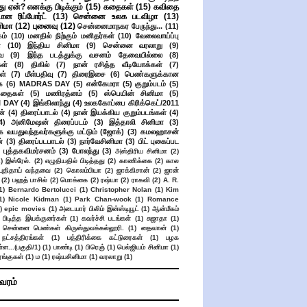
து ஏன்? எனக்கு பிடிக்கும்
(15)
கதைகள்
(15)
கவிதை
ான ரிப்போர்ட்
(13)
சென்னை உலக படவிழா
(13)
னிமா
(12)
புனைவு
(12)
சென்னைமாநகர பேருந்து...
(11)
ம்
(10)
மனதில் நிற்கும் மனிதர்கள்
(10)
வேலைவாய்ப்பு
்
(10)
இந்திய சினிமா
(9)
சென்னை வரலாறு
(9)
ை
(9)
இந்த படத்துக்கு வசனம் தேவையில்லை
(8)
கள்
(8)
திகில்
(7)
நான் ரசித்த வீடியோக்கள்
(7)
ள்
(7)
மீள்பதிவு
(7)
திரைஇசை
(6)
பெண்களுக்கான
ை
(6)
MADRAS DAY
(5)
என்கேமரா
(5)
குறும்படம்
(5)
கதைகள்
(5)
மணிரத்னம்
(5)
ஸ்பெயின் சினிமா
(5)
 DAY
(4)
இங்கிலாந்து
(4)
உலககோப்பை கிரிக்கெட்/2011
ன்
(4)
திரைப்பாடல்
(4)
நான் இயக்கிய குறும்படங்கள்
(4)
4)
அனிமேஷன் திரைப்படம்
(3)
இத்தாலி சினிமா
(3)
க வயதுவந்தவர்களுக்கு மட்டும் (ஜோக்)
(3)
கமலஹாசன்
்
(3)
திரைப்படபாடல்
(3)
நார்வேசினிமா
(3)
பிட் புகைப்பட
புத்தகவிமர்சனம்
(3)
போலந்து
(3)
அஸ்திரிய சினிமா
(2)
2)
இஸ்ரேல்.
(2)
எழுதியதில் பிடித்தது
(2)
காணிக்கை
(2)
கால
 புதிதாய் வந்தவை
(2)
கொலம்பியா
(2)
ஜாக்கிசான்
(2)
ஜான்
(2)
பஹத் பாசில்
(2)
மொக்கை
(2)
ரஷ்யா
(2)
ராகவி
(2)
A. R.
1)
Bernardo Bertolucci
(1)
Christopher Nolan
(1)
Kim
1)
Nicole Kidman
(1)
Park Chan-wook
(1)
Romance
)
epic movies
(1)
அடையார் பிலிம் இன்ஸ்டியூட்
(1)
ஆன்மீகம்
 பிடித்த இயக்குனர்கள்
(1)
கவர்ச்சி படங்கள்
(1)
சுஜாதா
(1)
சென்னை பெண்கள் கிருஸ்துவக்கல்லூரி.
(1)
தைவான்
(1)
நட்சத்திரங்கள்
(1)
பத்திரிக்கை கட்டுரைகள்
(1)
பழக
ள...(பகுதி/1)
(1)
பாண்டி
(1)
பிரெஞ்
(1)
பெல்ஜியம் சினிமா
(1)
ங்குகள்
(1)
ம
(1)
ரஷ்யசினிமா
(1)
வரலாறு
(1)
ிவரம்