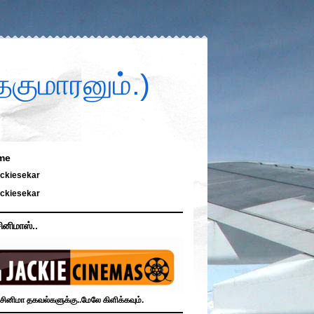
குமாரனும்.)
me
ckiesekar
ckiesekar
ினிமாஸ்..
சினிமா தகவல்களுக்கு..மேலே கிளிக்கவும்.