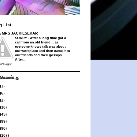
g List
& MRS JACKIESEKAR
SORRY
-
After a long time got a
call from an old friend… as
everyone knows talk was about
our workplace and then came into
our friends and their gossips…
After...
ars ago
து கொண்டது
(3)
(6)
(2)
(10)
(45)
(99)
(90)
(107)