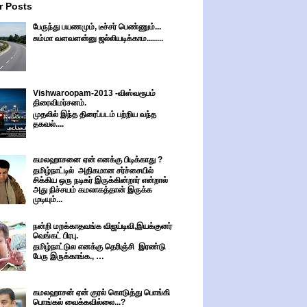
r Posts
பேருந்து பயணமும், டீச்சர் பெண்ணும்...
சும்மா வளவளன்னு ஜல்லியடிக்காம........
Vishwaroopam-2013 -விஸ்வரூபம்
திரைவிமர்சனம்.
முதலில் இந்த திரைப்படம் பற்றிய வந்த
தகவல்....
கமலஹாசனை ஏன் எனக்கு பிடிக்காது ?
தமிழ்நாட்டில் அதிகமான சர்ச்சையில்
சிக்கிய ஒரு நடிகர் இருக்கின்றார் என்றால்
அது நிச்சயம் கமலாகத்தான் இருக்க
முடியும்...
நன்றி மறக்காதவங்க விஜய்டிவி,இயக்குனர்
வெங்கட் பிரபு.
தமிழ்நாட்டுல எனக்கு தெரிஞ்சி இரண்டு
பேரு இருக்காங்க., …
கமலஹாசன் ஏன் குரல் கொடுத்து பொங்கி
பொங்கல் வைக்கவில்லை...?