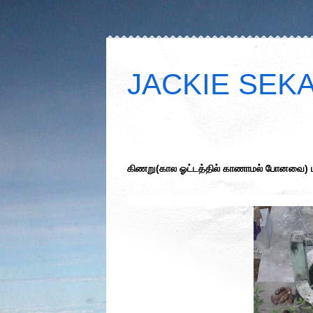
JACKIE SEKAR
கிணறு(கால ஓட்டத்தில் காணாமல் போனவை) ப