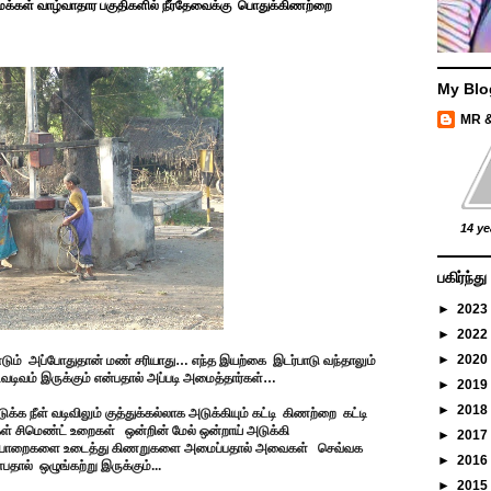
க்கள் வாழ்வாதார பகுதிகளில் நீர்தேவைக்கு பொதுக்கிணற்றை
My Blo
MR 
14 ye
பகிர்ந்
►
2023
►
2022
►
2020
டும் அப்போதுதான் மண் சரியாது… எந்த இயற்கை இடர்பாடு வந்தாலும்
்டவடிவம் இருக்கும் என்பதால் அப்படி அமைத்தார்கள்…
►
2019
►
2018
்க நீள் வடிவிலும் குத்துக்கல்லாக அடுக்கியும் கட்டி கிணற்றை கட்டி
கள் சிமெண்ட் உறைகள் ஒன்றின் மேல் ஒன்றாய் அடுக்கி
►
2017
க்கம் பாறைகளை உடைத்து கிணறுகளை அமைப்பதால் அவைகள் செவ்வக
►
2016
பதால் ஒழுங்கற்று இருக்கும்...
►
2015