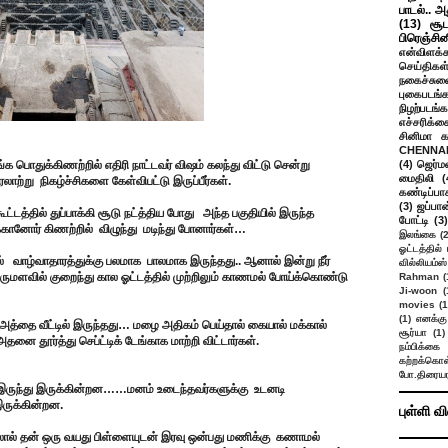
பாடல்.. அ
(13)
சூட
பிரெஞ்சி
என்விளக்க
செய்திகள
நகைச்சுவ
புகைபடங்
நிழற்படங்க
எச்சரிக்க
சினிமா 
CHENNAI
க பொதுக்கிணற்றில் எதிரி நாட்டவர் விஷம் கலந்து விட்டு சென்று
(4)
ஜெர்ம
மைதிலி
(
லாற்று நிகழ்ச்சிகளை கேள்விபட்டு இருப்பீர்கள்.
கண்டிப்பா
(3)
ஜப்பான
டத்தில் துப்பாக்கி சூடு நட்த்திய போது அந்த பகுதியில் இருந்த
போட்டி
(3)
க்கானோர் கிணற்றில் விழுந்து மடிந்து போனார்கள்…
இலங்கை
(
ஓட்டத்தில்
் வாழ்வாதாரத்துக்கு பலமாக பாலமாக இருந்தது.. ஆனால் இன்று நீர்
வில்லியம்ஸ்
ுமளவில் குறைந்து கால ஓட்டத்தில் முற்றிலும் காணமல் போய்க்கொண்டு
Rahman
(
Ji-woon
(
movies
(1
(1)
எனக்கு
் அத்தை வீட்டில் இருந்தது… மழை அதிகம் பெய்தால் கையால் மக்கால்
சூர்யா
(1)
னை தூர்த்து செப்ட்டிக் டேங்காக மாற்றி விட்டார்கள்.
நம்பிக்கை 
கற்றக்கொள்
போ.திரையர
இருந்து இருக்கின்றன……மனம் உடைந்தவர்களுக்கு உடனடி
ருக்கின்றன.
புள்ளி வ
ோதலால் தன் ஒரு வயது பிள்ளையுடன் இரவு ஒன்பது மணிக்கு கணாமல்