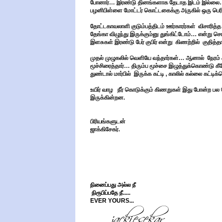
போனார்… இரண்டு தினங்களாக தேடாத இடம் இல்லை…, 
பழனிபிள்ளை மோட்டர் கொட்டகைக்கு அருகில் ஒரு பெ
தோட்டகாவலாளி குடும்பத்திடம் ஊர்காரர்கள் விசாரித்
தேங்கா விழுந்து இருக்கும்னு துங்கிட்டோம்… என்று 
இளசுகள் இரண்டு பேர் குபிர் என்று கிணற்றில் குதித்தா
முதல் முழுகலில் வெளியே வந்தார்கள்… ஆனால் நேரம
மூச்சிரைத்தார்… திரும்ப மூச்சை இழுத்துக்கொண்டு 
துண்டால் மார்பில் இருக்க கட்டி , காலில் கல்லை கட்டி
உயிர் வாழ நீர் கொடுக்கும் கிணறுகள் இது போன்ற ப
இருக்கின்றன.
பிரியங்களுடன்
ஜாக்கிசேகர்.
நினைப்பது அல்ல நீ
நிரூபிப்பதே நீ.....
EVER YOURS...