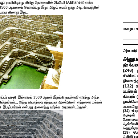
ப்பூர் நகரிலிருந்து சிறிது தொலைவில் அபநேரி (Abhaneri) என்ற
 3500 படிகலைக் கொண்டது இது. ஆழம் சுமார் நூறு அடி. கிணற்றின்
சதுரமான கிணறு இது…
பழைய ச
அலமாரி
அனுப
தீர வேண
(246)
சினிமா 
நினைத்த
(132)
படங்கள்
கிரைம்
ட்டர் வசதி இல்லாமல் 3500 படிகள் இறங்கி தண்ணீர் எடுத்து அந்த
நான்வெ
்கின்றார்கள்.., அந்த கிணற்றை எத்தனை ஆண்டுகள் எத்தனை மக்கள்
பயணஅனு
டு இருப்பார்கள் என்பது நினைத்து பார்க்க பிரமாண்டம்தான்.
(34)
உப்ப
ஆக்ஷன் த
போனவைக
ஆங்கிலசின
தெலுங்கு
(19)
பெ
அறிவிப்பு