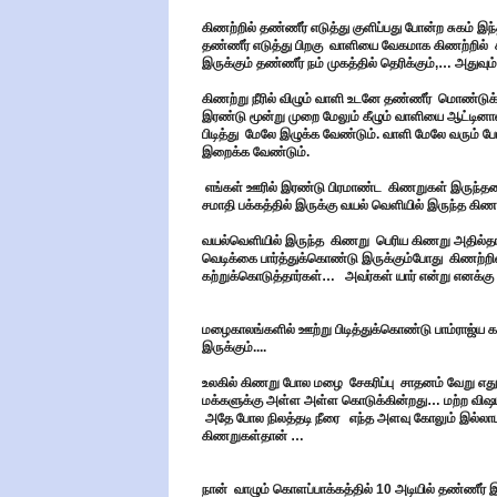
கிணற்றில் தண்ணீர் எடுத்து குளிப்பது போன்ற சுகம் இ
தண்ணீர் எடுத்து பிறகு வாளியை வேகமாக கிணற்றில் க
இருக்கும் தண்ணீர் நம் முகத்தில் தெரிக்கும்,… அதுவு
கிணற்று நீரில் விழும் வாளி உடனே தண்ணீர் மொண்ட
இரண்டு மூன்று முறை மேலும் கீழும் வாளியை ஆட்டின
பிடித்து மேலே இழுக்க வேண்டும். வாளி மேலே வரும் ப
இறைக்க வேண்டும்.
எங்கள் ஊரில் இரண்டு பிரமாண்ட கிணறுகள் இருந்தன…
சமாதி பக்கத்தில் இருக்கு வயல் வெளியில் இருந்த கிண
வயல்வெளியில் இருந்த கிணறு பெரிய கிணறு அதில்தான்
வெடிக்கை பார்த்துக்கொண்டு இருக்கும்போது கிணற்றில்
கற்றுக்கொடுத்தார்கள்… அவர்கள் யார் என்று எனக்கு த
மழைகாலங்களில் ஊற்று பிடித்துக்கொண்டு பாம்ராஜ்ய 
இருக்கும்....
உலகில் கிணறு போல மழை சேகரிப்பு சாதனம் வேறு எதுவும
மக்களுக்கு அள்ள அள்ள கொடுக்கின்றது… மற்ற விஷயங்
அதே போல நிலத்தடி நீரை எந்த அளவு கோலும் இல்லாமல
கிணறுகள்தான் …
நான் வாழும் கொளப்பாக்கத்தில் 10 அடியில் தண்ணீர் இர