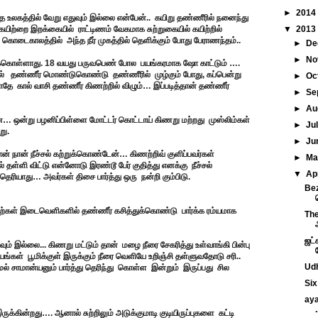
►
2014
ந்த உலகத்தில் வேறு எதுவும் இல்லை என்பேன்.. கயிறு தண்ணீரில் நனைந்து
யிற்றை இறக்கையில் ராட்டிணம் வேகமாக சுற்றுகையில் கயிற்றில்
▼
2013
ம் கொடைகாலத்தில் அந்த நீர் முகத்தில் தெளிக்கும் போது பேராணந்தம்..
►
De
►
No
ுக்கொள்ளாது. 18 வயது பருவபெண் போல பயங்கரமாக ஷோ காட்டும் ….
ால் தண்ணீர் மொண்டுகொண்டு தண்ணீரில் முழ்கும் போது, கப்பென்று
►
Oc
ோதே கால் வாசி தண்ணீர் கிணற்றில் விழும்… இப்படித்தான் தண்ணீர்
►
Se
►
Au
 ஒன்று பழனிப்பிள்ளை மோட்டர் கொட்டாய் கிணறு மற்றது முஸ்லிம்கள்
►
Ju
று.
►
Ju
 நான் நீச்சல் கற்றுக்கொண்டேன்… கிணற்றிவ் குளிப்பவர்கள்
►
M
 தள்ளி விட்டு என்னோடு இரண்டூ பேர் குதித்து எனக்கு நீச்சல்
▼
Ap
ெரியாது… அவர்கள் திசை பார்த்து ஒரு நன்றி கும்பிடு.
Bez
கற்கள் இடைவெளிகளில் தண்ணீர் கசித்துக்கொண்டு பார்க்க ரம்யமாக
The
ஜட்
் இல்லை... கிணறு மட்டும் தான் மழை நீரை சேகரித்து உள்வாங்கி பின்பு
கள் பூமிக்குள் இருக்கும் நீரை வெளியே உறிஞ்சி தள்ளுவதோடு சரி..
Udh
் சாமான்யனும் பார்த்து தெரிந்து கொள்ள இன்றும் இருப்பது சில
Six
aya
.
ுக்கின்றது…. ஆனால் சுற்றிலும் அடுக்குமாடி குடியிருப்புகளை கட்டி