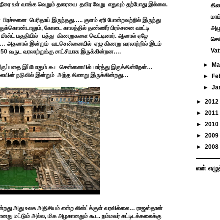
 நீரை உள் வாங்க வெறும் தரையை தவிர வேறு எதுவும் தற்போது இல்லை.
கிண
மாம
ிரச்சனை பெரிதாய் இருந்தது….. குளம் ஏரி போன்றவற்றில் இருந்து
க்கொண்டாலும், கோடை காலத்தில் தண்ணீர் பிரச்சனை வாட்டி
அழ
் மின்ட் பகுதியில் பத்து கிணறுகளை வெட்டினார். ஆனால் ஏழே
செயி
ன… அதனால் இன்றும் வடசென்னையில் ஏழு கிணறு வரலாற்றில் இடம்
Vat
50 வருட வரலாற்றுக்கு சாட்சியாக இருக்கின்றன….
►
Ma
இருப்பதை இப்போதும் கூட சென்னையில் பார்த்து இருக்கின்றேன்…
ையின் நடுவில் இன்றும் அந்த கிணறு இருக்கின்றது…
►
Fe
►
Ja
►
2012
►
2011
►
2010
►
2009
►
2008
என் எழு
றது அது உலக அதிசியம் என்ற லிஸ்ட்க்குள் வரவில்லை… ராஜஸ்தான்
னது மட்டும் அல்ல, மிக அழகானதும் கூட. நம்மவர் கட்டிடக்கலைக்கு