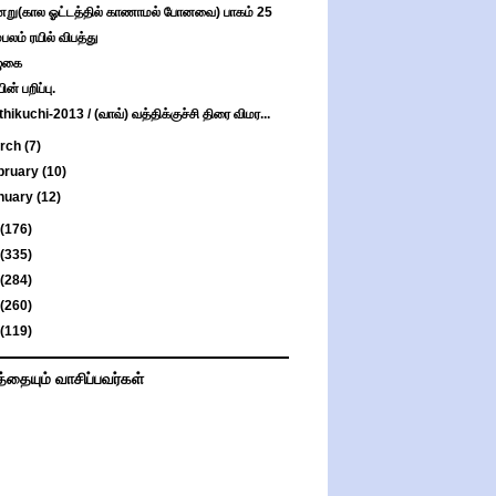
று(கால ஓட்டத்தில் காணாமல் போனவை) பாகம் 25
்பலம் ரயில் விபத்து
ுகை
ன் பறிப்பு.
thikuchi-2013 / (வாவ்) வத்திக்குச்சி திரை விமர...
rch
(7)
bruary
(10)
nuary
(12)
(176)
(335)
(284)
(260)
(119)
த்தையும் வாசிப்பவர்கள்