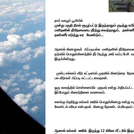
நாம் வாழும் பூமியில்
முன்று பகுதி நீரால் சூழுப்பட்டு இருந்தாலும் குடித்து
மனிதனின் நீர்தேவையை தீர்த்து வைத்தாலும், தண்ணீர் 
தண்ணீர் எடுத்து வர வேண்டும்...
ஆனால் கிணறுகள் அப்படியல்ல மனிதனின் நீர்தேவையை வீட
நடுவில் பொதுக்கிணற்றில் நீர் பிடித்து ,ஊர் வம்பு ப
இருக்கின்றது..
முன்பு எல்லாம் வீடு கட்டினால் முதலில் கிணற்றை தோ
பல வீடுகள் அப்படி கட்டபட்டவைதான்.
ஒரு காலத்தில் சென்னையில் புறநகர் என்று அறியப்பட்ட 
இப்போதும் கிணற்றினை காணலாம்.
எனக்கு தெரிந்து எங்கள் ஊரில் பொதுக்கிணறு என்று 
கோஸ்டல் எரியா என்பதால் கிணறு தோண்ட பெரியதாய்
ஆனால் எங்கள் ஊரில் இருந்து 12 கிலோ மீட்டரில் இரு