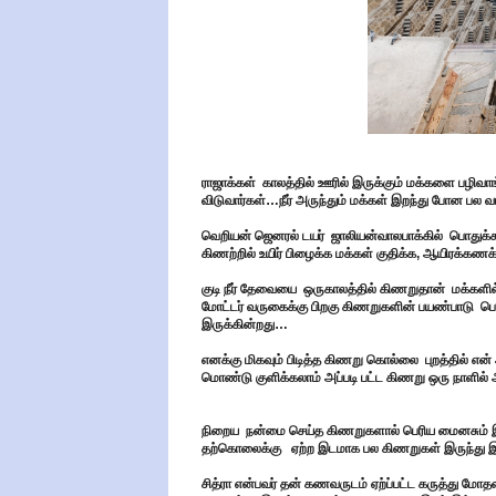
ராஜாக்கள் காலத்தில் ஊரில் இருக்கும் மக்களை பழிவாங்
விடுவார்கள்…நீர் அருந்தும் மக்கள் இறந்து போன பல வர
வெறியன் ஜெனரல் டயர் ஜாலியன்வாலபாக்கில் பொதுக்கூட்
கிணற்றில் உயிர் பிழைக்க மக்கள் குதிக்க, ஆயிரக்கண
குடி நீர் தேவையை ஒருகாலத்தில் கிணறுதான் மக்களில
மோட்டர் வருகைக்கு பிறகு கிணறுகளின் பயண்பாடு பெர
இருக்கின்றது…
எனக்கு மிகவும் பிடித்த கிணறு கொல்லை புறத்தில் என
மொண்டு குளிக்கலாம் அப்படி பட்ட கிணறு ஒரு நாளில் அத
நிறைய நன்மை செய்த கிணறுகளால் பெரிய மைனசும் 
தற்கொலைக்கு ஏற்ற இடமாக பல கிணறுகள் இருந்து இ
சித்ரா என்பவர் தன் கணவருடம் ஏற்ப்பட்ட கருத்து ம