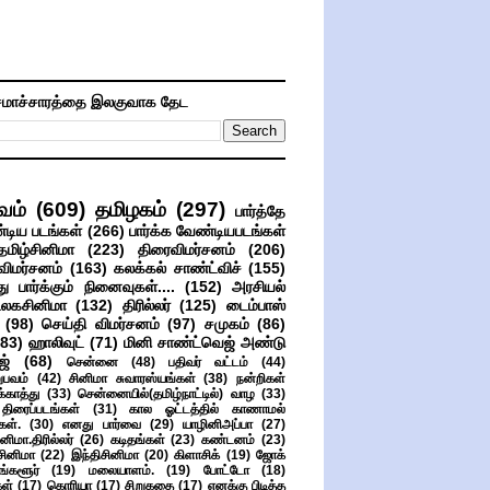
மாச்சாரத்தை இலகுவாக தேட
வம்
(609)
தமிழகம்
(297)
பார்த்தே
்டிய படங்கள்
(266)
பார்க்க வேண்டியபடங்கள்
தமிழ்சினிமா
(223)
திரைவிமர்சனம்
(206)
விமர்சனம்
(163)
கலக்கல் சாண்ட்விச்
(155)
ு பார்க்கும் நினைவுகள்....
(152)
அரசியல்
உலகசினிமா
(132)
திரில்லர்
(125)
டைம்பாஸ்
(98)
செய்தி விமர்சனம்
(97)
சமுகம்
(86)
(83)
ஹாலிவுட்
(71)
மினி சாண்ட்வெஜ் அண்டு
ஜ்
(68)
சென்னை
(48)
பதிவர் வட்டம்
(44)
பவம்
(42)
சினிமா சுவாரஸ்யங்கள்
(38)
நன்றிகள்
ுக்காத்து
(33)
சென்னையில்(தமிழ்நாட்டில்) வாழ
(33)
ிரைப்படங்கள்
(31)
கால ஓட்டத்தில் காணாமல்
ள்.
(30)
எனது பார்வை
(29)
யாழினிஅப்பா
(27)
ிமா.திரில்லர்
(26)
கடிதங்கள்
(23)
கண்டனம்
(23)
சினிமா
(22)
இந்திசினிமா
(20)
கிளாசிக்
(19)
ஜோக்
ங்களூர்
(19)
மலையாளம்.
(19)
போட்டோ
(18)
கள்
(17)
கொரியா
(17)
சிறுகதை
(17)
எனக்கு பிடித்த