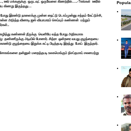
ஊர் மக்களுக்கு ஒருடவுட் ஒருவேளை கிணற்றில்…..-?எங்கள் ஊரில்
Popula
ரிய கிணறு இருந்தது…
த போது இரண்டு நாளைக்கு முன்ன நைட்டு டொம்முன்னு சத்தம் கேட்டுச்சி,
சொன்ன அடுத்த வினாடி ஐஸ் வியாபாரம் செய்யும் கண்ணன் மற்றும்
ர்கள்..
் கழித்து கண்ணன் நீருக்கு வெளியே வந்த போது அதிகமாக
கீழே தண்ணீருக்கு அடியில் போனார். சித்ரா ஒன்றரை வயது குழந்தையை
க்கொண்டு குழந்தையை இறுக்க கட்டி பிடித்தபடி இறந்து போய் இருந்தார்.
ல சோகங்களை தன்னுள் மறைத்தபடி உலகமெங்கும் நிசப்தமாய் சலனமற்று