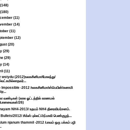
(148)
(180)
cember
(11)
vember
(14)
tober
(11)
ptember
(12)
gust
(20)
ly
(29)
ne
(29)
ay
(14)
ril
(11)
 wstydu (2012)உலகசினிமா/போலந்து/
வெட்கமில்லாதவர்...
 Impossible -2012 /உலகசினிமா/ஸ்பெயின்/சுனாமி
அர...
கா வண்டிகள் (கால ஓட்டத்தில் காணமல்
போனவைகள்/26)
ayam NH4-2013/ உதயம் NH4 திரைவிமர்சனம்.
 Bullets/2012/ சிக்ஸ் புல்லட்/அப்பாவி பெண்குழந்...
lum njanum thammil -2012 /பாவம் ஒரு பக்கம் பழி
..