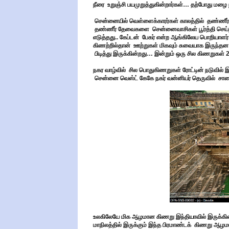
நீரை உறுஞ்சி பயமுறுத்துகின்றார்கள்… தற்போது மழை
சென்னையில் வெள்ளைக்காரர்கள் காலத்தில் தண்ணீர் ப
தண்ணீர் தேவைகளை சென்னைவாசிகள் பூர்த்தி செய்து
எடுத்தது.. கேப்டன் பேகர் என்ற ஆங்கிலேய பொறியாளர
கிணற்றில்தான் ஊற்றுகள் மிகவும் சுவையாக இருந்த
பிடித்து இருக்கின்றது…
இன்றும் ஒரு சில கிணறுகள் 2
நகர வாழ்வில் சில பொதுகிணறுகள் ரோட்டின் நடுவில் 
சென்னை வெஸ்ட் கேகே நகர் வன்னியர் தெருவில் சால
உலகிலேயே மிக ஆழமான கிணறு இந்தியாவில் இருக்கின்
மாநிலத்தில் இருக்கும் இந்த பிரமாண்டக் கிணறு ஆழமா