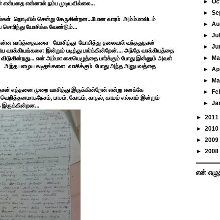
►
Oc
ன் என்பதை என்னால் நம்ப முடியவில்லை...
►
Se
வல்கள் நொடியில் சென்று கேருகின்றன...போன வாரம் அம்ம்மாவிடம்
►
Au
ொரிந்து யோசிக்க வேண்டும்...
►
Ju
 சொன்ன வார்த்தைகளை யோசித்து யோசித்து தலைவலி வந்ததுதான்
►
Ju
ிய வாக்கியங்களை இன்றும் படித்து பார்க்கின்றேன்.... அந்தே வாக்கியத்தை
►
M
ு விடுகின்றது... என் அம்மா கையெழுத்தை பார்க்கும் போது இன்னும் அவள்
வை அந்த பழைய கடிதங்களை வாசிக்கும் போது அந்த அனுபவத்தை
►
Ap
►
Ma
ான் எத்தனை முறை வாசித்து இருக்கின்றேன் என்று எனக்கே
►
Fe
 வெறித்தனமாகநேசம், பாசம், கோபம், காதல், காமம் எல்லாம் இன்றும்
►
Ja
க இருக்கின்றன...
►
2011
►
2010
►
2009
►
2008
என் எழு