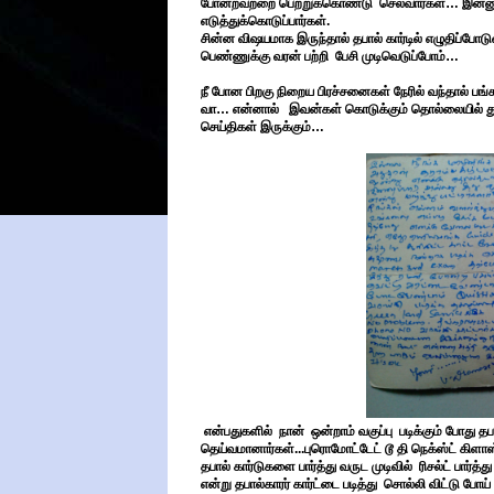
போன்றவற்றை பெற்றுக்கொண்டு
செல்வார்கள்
…
இன்னு
எடுத்துக்கொடுப்பார்கள்.
சின்ன விஷயமாக இருந்தால் தபால் கார்டில் எழுதிப்போடு
பெண்ணுக்கு வரன் பற்றி
பேசி முடிவெடுப்போம்
…
நீ போன பிறகு நிறைய பிரச்சனைகள் நேரில் வந்தால் பங
வா
…
என்னால்
இவன்கள் கொடுக்கும் தொல்லையில் தூங
செய்திகள் இருக்கும்
…
என்பதுகளில் நான் ஒன்றாம் வகுப்பு படிக்கும் போது தபா
தெய்வமானார்கள்...புரொமோட்டேட் டூ தி நெக்ஸ்ட் கிளாஸ் 
தபால் கார்டுகளை பார்த்து வருட முடிவில் ரிசல்ட் பார்த
என்று தபால்காரர் கார்ட்டை படித்து சொல்லி விட்டு போய