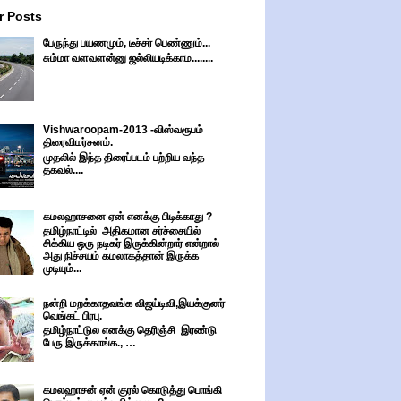
r Posts
பேருந்து பயணமும், டீச்சர் பெண்ணும்...
சும்மா வளவளன்னு ஜல்லியடிக்காம........
Vishwaroopam-2013 -விஸ்வரூபம்
திரைவிமர்சனம்.
முதலில் இந்த திரைப்படம் பற்றிய வந்த
தகவல்....
கமலஹாசனை ஏன் எனக்கு பிடிக்காது ?
தமிழ்நாட்டில் அதிகமான சர்ச்சையில்
சிக்கிய ஒரு நடிகர் இருக்கின்றார் என்றால்
அது நிச்சயம் கமலாகத்தான் இருக்க
முடியும்...
நன்றி மறக்காதவங்க விஜய்டிவி,இயக்குனர்
வெங்கட் பிரபு.
தமிழ்நாட்டுல எனக்கு தெரிஞ்சி இரண்டு
பேரு இருக்காங்க., …
கமலஹாசன் ஏன் குரல் கொடுத்து பொங்கி