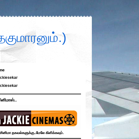
குமாரனும்.)
me
ckiesekar
ckiesekar
ினிமாஸ்..
சினிமா தகவல்களுக்கு..மேலே கிளிக்கவும்.