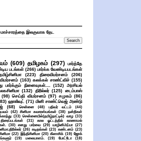
மாச்சாரத்தை இலகுவாக தேட
வம்
(609)
தமிழகம்
(297)
பார்த்தே
்டிய படங்கள்
(266)
பார்க்க வேண்டியபடங்கள்
தமிழ்சினிமா
(223)
திரைவிமர்சனம்
(206)
விமர்சனம்
(163)
கலக்கல் சாண்ட்விச்
(155)
ு பார்க்கும் நினைவுகள்....
(152)
அரசியல்
உலகசினிமா
(132)
திரில்லர்
(125)
டைம்பாஸ்
(98)
செய்தி விமர்சனம்
(97)
சமுகம்
(86)
(83)
ஹாலிவுட்
(71)
மினி சாண்ட்வெஜ் அண்டு
ஜ்
(68)
சென்னை
(48)
பதிவர் வட்டம்
(44)
பவம்
(42)
சினிமா சுவாரஸ்யங்கள்
(38)
நன்றிகள்
ுக்காத்து
(33)
சென்னையில்(தமிழ்நாட்டில்) வாழ
(33)
ிரைப்படங்கள்
(31)
கால ஓட்டத்தில் காணாமல்
ள்.
(30)
எனது பார்வை
(29)
யாழினிஅப்பா
(27)
ிமா.திரில்லர்
(26)
கடிதங்கள்
(23)
கண்டனம்
(23)
சினிமா
(22)
இந்திசினிமா
(20)
கிளாசிக்
(19)
ஜோக்
ங்களூர்
(19)
மலையாளம்.
(19)
போட்டோ
(18)