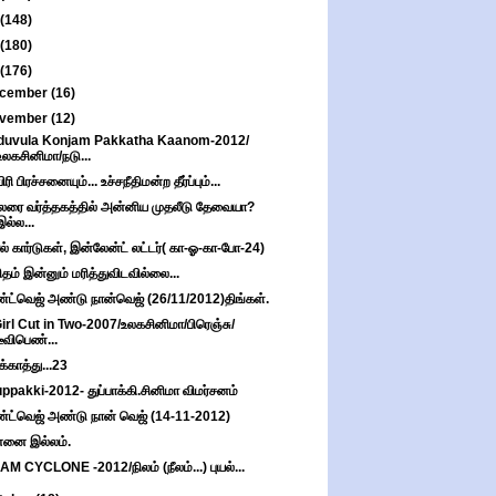
(148)
(180)
(176)
cember
(16)
vember
(12)
duvula Konjam Pakkatha Kaanom-2012/
உலகசினிமா/நடு...
ரி பிரச்சனையும்... உச்சநீதிமன்ற தீர்ப்பும்...
்லரை வர்த்தகத்தில் அன்னிய முதலீடு தேவையா?
இல்ல...
ல் கார்டுகள், இன்லேன்ட் லட்டர்( கா-ஓ-கா-போ-24)
தம் இன்னும் மரித்துவிடவில்லை...
்ட்வெஜ் அண்டு நான்வெஜ் (26/11/2012)திங்கள்.
irl Cut in Two-2007/உலகசினிமா/பிரெஞ்சு/
டீவிபெண்...
ுக்காத்து...23
ppakki-2012- துப்பாக்கி.சினிமா விமர்சனம்
்ட்வெஜ் அண்டு நான் வெஜ் (14-11-2012)
்னை இல்லம்.
AM CYCLONE -2012/நிலம் (நீலம்...) புயல்...