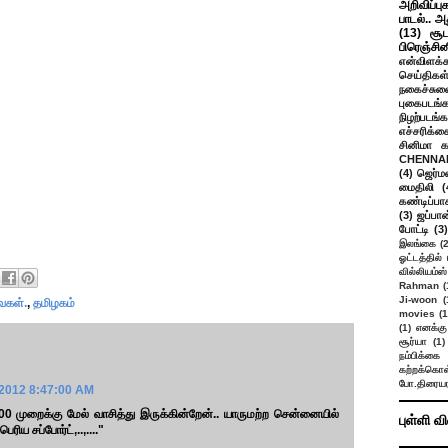
அறிவிப்பு
பாடல்.. அ
(13)
சூட
பிரெஞ்சி
என்விளக்க
செய்திகள
நகைச்சுவ
புகைபடங்
நிழற்படங்க
எச்சரிக்க
சினிமா 
CHENNAI
(4)
ஜெர்ம
மைதிலி
(
கண்டிப்பா
(3)
ஜப்பான
போட்டி
(3)
இலங்கை
(
ஓட்டத்தில்
வில்லியம்ஸ்
Rahman
(
Ji-woon
(
ைகள்.
,
தமிழகம்
movies
(1
(1)
எனக்கு
சூர்யா
(1)
நம்பிக்கை 
கற்றக்கொள்
போ.திரையர
2012 8:47:00 AM
முறைக்கு மேல் வாசித்து இருக்கின்றேன்.. யாருமற்ற சென்னையில்
புள்ளி வ
ய சப்போர்ட்,..,...."