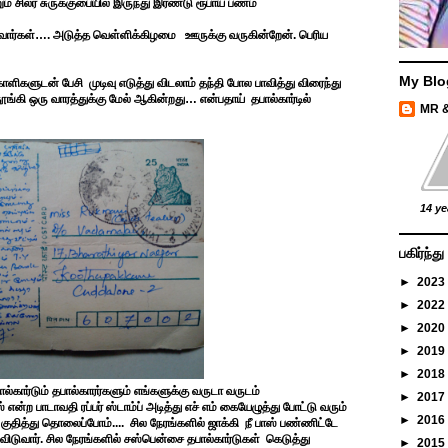
ம் சிலர் சுருக்குபையில் இருந்து இரண்டு ரூபாய் பணம்
வார்கள்
….
அடுத்த வெள்ளிக்கிழமை
ஊருக்கு வருகின்றேன். பெரிய
My Blo
்காளிகளுடன் பேசி
முடிவு எடுத்து விடலாம் தந்தி போல பாவித்து விரைந்து
்கி ஒரு வாரத்துக்கு மேல் ஆகின்றது
…
என்பதாய் தபால்கார்டில்
MR 
14 ye
பகிர்ந்
►
2023
►
2022
►
2020
►
2019
►
2018
ல்கார்டும் தபால்காரர்களும் எங்களுக்கு வருடா வருடம்
►
2017
என்ற பாடாவதி ரப்பர் ஸ்டாம்ப் அடித்து எச் எம் கையேழுத்து போட்டு வரும்
►
2016
்து குதித்து தொலைப்போம்.... சில நேரங்களில் ஜாக்கி நீ பாஸ் பண்ணிட்டே
் விடுவார். சில நேரங்களில் சஸ்பென்சை தபால்கார்டுகள் கெடுத்து
►
2015