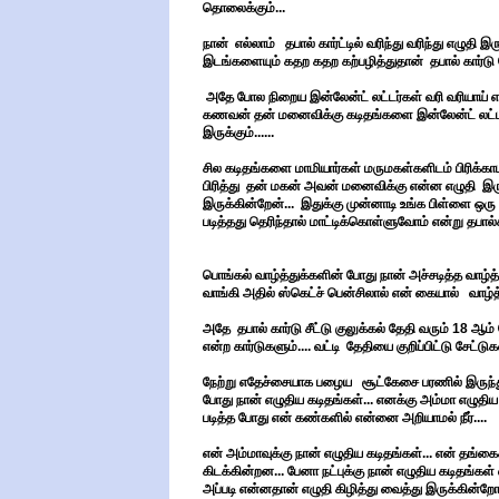
தொலைக்கும்...
நான்
எல்லாம்
தபால் கார்ட்டில் வரிந்து வரிந்து எழுதி இ
இடங்களையும் கதற கதற கற்பழித்துதான்
தபால் கார்டு
அதே போல நிறைய இன்லேன்ட் லட்டர்கள் வரி வரியாய் எழுதி
கணவன் தன் மனைவிக்கு கடிதங்களை இன்லேன்ட் லட்டரில் 
இருக்கும்......
சில கடிதங்களை மாமியார்கள் மருமகள்களிடம் பிரிக்க
பிரித்து தன் மகன் அவன் மனைவிக்கு என்ன எழுதி இருக்
இருக்கின்றேன்... இதுக்கு முன்னாடி உங்க பிள்ளை ஒரு 
படித்தது தெரிந்தால் மாட்டிக்கொள்ளுவோம் என்று தபால்
பொங்கல் வாழ்த்துக்களின் போது நான் அச்சடித்த வாழ்த
வாங்கி அதில் ஸ்கெட்ச் பென்சிலால் என் கையால் வாழ்த்த
அதே தபால் கார்டு சீட்டு குலுக்கல் தேதி வரும் 18 
என்ற கார்டுகளும்.... வட்டி தேதியை குறிப்பிட்டு சேட்ட
நேற்று எதேச்சையாக பழைய சூட்கேசை பரணில் இருந்து இற
போது நான் எழுதிய கடிதங்கள்... எனக்கு அம்மா எழுதி
படித்த போது என் கண்களில் என்னை அறியாமல் நீர்....
என் அம்மாவுக்கு நான் எழுதிய கடிதங்கள்... என் தங்க
கிடக்கின்றன... பேனா நட்புக்கு நான் எழுதிய கடிதங்கள
அப்படி என்னதான் எழுதி கிழித்து வைத்து இருக்கின்றோ