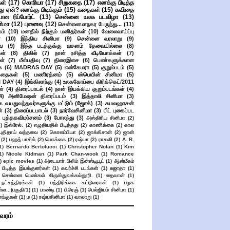
கள்
(17)
கொரியா
(17)
சிறுகதை
(17)
எனக்கு பிடித்த
து ஏன்? எனக்கு பிடிக்கும்
(15)
கதைகள்
(15)
கவிதை
ான ரிப்போர்ட்
(13)
சென்னை உலக படவிழா
(13)
னிமா
(12)
புனைவு
(12)
சென்னைமாநகர பேருந்து...
(11)
ம்
(10)
மனதில் நிற்கும் மனிதர்கள்
(10)
வேலைவாய்ப்பு
்
(10)
இந்திய சினிமா
(9)
சென்னை வரலாறு
(9)
ை
(9)
இந்த படத்துக்கு வசனம் தேவையில்லை
(8)
கள்
(8)
திகில்
(7)
நான் ரசித்த வீடியோக்கள்
(7)
ள்
(7)
மீள்பதிவு
(7)
திரைஇசை
(6)
பெண்களுக்கான
ை
(6)
MADRAS DAY
(5)
என்கேமரா
(5)
குறும்படம்
(5)
கதைகள்
(5)
மணிரத்னம்
(5)
ஸ்பெயின் சினிமா
(5)
 DAY
(4)
இங்கிலாந்து
(4)
உலககோப்பை கிரிக்கெட்/2011
ன்
(4)
திரைப்பாடல்
(4)
நான் இயக்கிய குறும்படங்கள்
(4)
4)
அனிமேஷன் திரைப்படம்
(3)
இத்தாலி சினிமா
(3)
க வயதுவந்தவர்களுக்கு மட்டும் (ஜோக்)
(3)
கமலஹாசன்
்
(3)
திரைப்படபாடல்
(3)
நார்வேசினிமா
(3)
பிட் புகைப்பட
புத்தகவிமர்சனம்
(3)
போலந்து
(3)
அஸ்திரிய சினிமா
(2)
2)
இஸ்ரேல்.
(2)
எழுதியதில் பிடித்தது
(2)
காணிக்கை
(2)
கால
 புதிதாய் வந்தவை
(2)
கொலம்பியா
(2)
ஜாக்கிசான்
(2)
ஜான்
(2)
பஹத் பாசில்
(2)
மொக்கை
(2)
ரஷ்யா
(2)
ராகவி
(2)
A. R.
1)
Bernardo Bertolucci
(1)
Christopher Nolan
(1)
Kim
1)
Nicole Kidman
(1)
Park Chan-wook
(1)
Romance
)
epic movies
(1)
அடையார் பிலிம் இன்ஸ்டியூட்
(1)
ஆன்மீகம்
 பிடித்த இயக்குனர்கள்
(1)
கவர்ச்சி படங்கள்
(1)
சுஜாதா
(1)
சென்னை பெண்கள் கிருஸ்துவக்கல்லூரி.
(1)
தைவான்
(1)
நட்சத்திரங்கள்
(1)
பத்திரிக்கை கட்டுரைகள்
(1)
பழக
ள...(பகுதி/1)
(1)
பாண்டி
(1)
பிரெஞ்
(1)
பெல்ஜியம் சினிமா
(1)
ங்குகள்
(1)
ம
(1)
ரஷ்யசினிமா
(1)
வரலாறு
(1)
ிவரம்