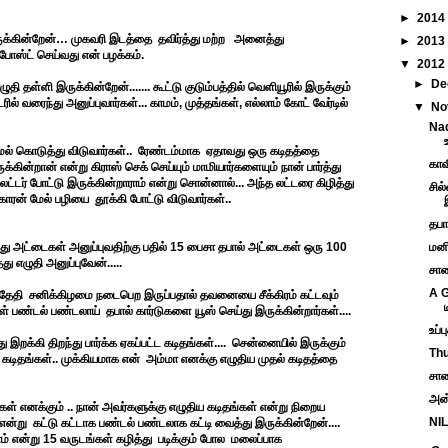
►
2014
ருக்கின்றேன்
…
முகவரி இடத்தை
தவிர்த்து மற்ற
அனைத்து
►
2013
 போஸ்ட் செய்வது என் பழக்கம்.
▼
2012
►
De
 தள்ளி இருக்கின்றேன்....... கூட்டு குடும்பத்தில் வெளியூரில் இருக்கும்
வரைந்து அனுப்புவார்கள்... காமம், முத்தங்கள், எல்லாம் கோட் வேர்டில்
▼
No
Na
ாமல் கொடுத்து விடுவார்கள்.. ரேண்டம்மாக ஏதாவது ஒரு கடிதத்தை
காவி
கின்றான் என்று கிராஸ் செக் செய்யும் மாமியார்களையும் நான் பார்த்து
லட்டர் போட்டு இருக்கின்றாராம் என்று சொன்னால்... அந்த லட்டரை கிழித்து
சில
காரன் மேல் பழியை தூக்கி போட்டு விடுவார்கள்..
தபா
்து அட்டைகள் அனுப்புவதிற்கு பதில் 15 பைசா தபால் அட்டைகள் ஒரு 100
மனி
ு எழுதி அனுப்புவேன்.....
சாண
A G
ஆம் தேதி சனிக்கிழமை நடைபெற இருப்பதால் தவனையை சீக்கிரம் கட்டவும்
ுகள் பண்டல் பண்டலாய் தபால் கார்டுகளை யூஸ் செய்து இருக்கின்றார்கள்....
உப்ப
க்கி திறந்து பார்க்க ஏகப்பட்ட கடிதங்கள்.... சென்னையில் இருக்கும்
Thu
ய கடிதங்கள்.. முக்கியமாக என் அம்மா எனக்கு எழுதிய முதல் கடிதத்தை
சாண
அன
ைகள் எனக்கும் .. நான் அவர்களுக்கு எழுதிய கடிதங்கள் என்று நிறைய
NIL
் என்று கட்டு கட்டாக பண்டல் பண்டலாக கட்டி வைத்து இருக்கின்றேன்....
ம் என்று 15 வருடங்கள் கழித்து படிக்கும் போல மலைப்பாக