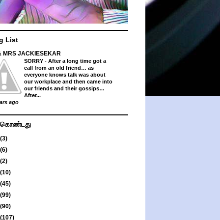
g List
& MRS JACKIESEKAR
SORRY
-
After a long time got a
call from an old friend… as
everyone knows talk was about
our workplace and then came into
our friends and their gossips…
After...
ars ago
து கொண்டது
(3)
(6)
(2)
(10)
(45)
(99)
(90)
(107)