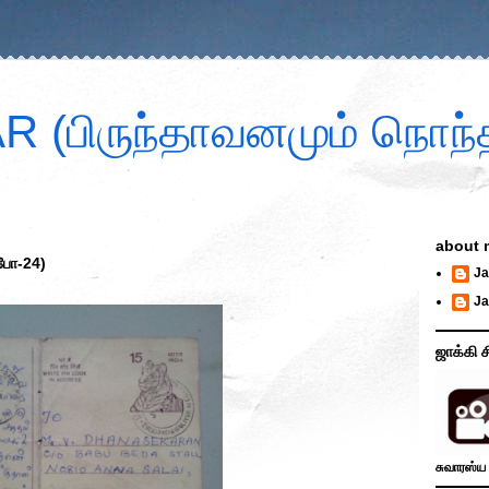
 (பிருந்தாவனமும் நொந்த
about 
-போ-24)
Ja
Ja
ஜாக்கி ச
சுவாரஸ்ய 