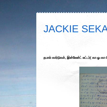
JACKIE SEKAR
தபால் கார்டுகள், இன்லேன்ட் லட்டர்( கா-ஓ-கா