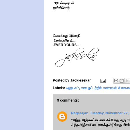
பிரியங்களுடன்
ஜாக்கிசேகர்.
நினைப்பது அல்ல நீ
நிரூபிப்பதே நீ....
.EVER YOURS...
Posted by
Jackiesekar
Labels:
அனுபவம்
,
கால ஓட்டத்தில் காணாமல் போனவ
9 comments:
Nagarajan
Tuesday, November 27, 
"அந்த அஞ்சலட்டையை அப்போது ஒரு 500 
அந்த அஞ்சலட்டை எனக்கு அப்போது மிகப்பெரி