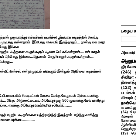
பழைய ச
ால் ஒருவாரத்து ஏங்கங்கள் உணர்ச்சி பூர்வமாக கடிதத்தில் கொட்டி
ுடியாது என்னதான் இப்போது ஈமெயில் இருந்தாலும்... நான்கு கை மாறி
ப்பது இல்லை...
ழுதிய அத்தனை கடிதங்களும் ஆவன பெட்கங்கள்தான்.... என் காதல்
அலமாரி
் அப்போது இல்லை...அதனால் பெரும்பாலும் கடிதங்கள்தான்....
அனுப
ன்றது...
தீர வேண
.ஸ்வீட் கிஸ்சஸ் என்று முடியும் வரிகளும் இன்னும் அதிர்வை கடிதங்கள்
(246)
சினிமா 
நினைத்த
(132)
படங்கள்
்டு பீடாகடையில் சி லநாட்கள் வேலை செய்த போது என் அம்மா எனக்கு
கிரைம்
மாய்... அந்த அஞ்சலட்டையை அப்போது ஒரு 500 முறைக்கு மேல் வாசித்து
நான்வெ
ை எனக்கு அப்போது மிகப்பெரிய சப்போர்ட்,..,....
பயணஅனு
(34)
உப்ப
ரி எழுதிய கடிதங்களை பத்திரபடுத்தி இருந்தால் எடுத்து வாசித்து
ஆக்ஷன் த
ான அன்பை..............
போனவைக
ஆங்கிலசின
தெலுங்கு
(19)
பெ