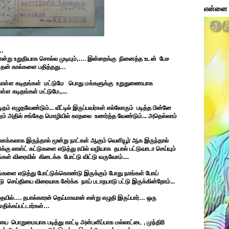
என்னை ப
…
்று உறுதியாக சொல்ல முடியும்
,….
இன்றைக்கு
நினைத்த உடன்
பேச
் தன் கால்களை பதித்தது
…
கொள்ள கடிதங்கள்
மட்டுமே
பொது மக்களுக்கு
உறுதுணையாக
ள்ள கடிதங்கள் மட்டுமே,....
ிதம் எழுதவேண்டும்... வீட்டில் இருப்பவர்கள் எல்லோரும் படித்த பின்னே
ாலும் அதில் சங்கேத மொழியில் காதலை உணர்த்த வேண்டும்... அதெல்லாம்
் லோக்கலாக இருந்தால் மூன்று நாட்கள் ஆகும் வெளியூர் ஆக இருந்தால்
ு லாஸ்ட் கட்டுகளை எடுத்து ரயில் வழியாக தபால் பட்டுவாடா செய்யும்
்கள் விரைவில் கிடைக்க போட்டு விட்டு வருவோம்....
ங்களை எடுத்து போட்டுக்கொண்டு இருக்கும் போது நாங்கள் போய்
ட்டு செய்தியை விரைவாக சேர்க்க நாய் படாதபாடு பட்டு இருக்கின்றோம்...
ையில்
….
தபால்காரன் தெய்மாவான் என்று எழுதி இருப்பார்
…
ஒரு
திக்கப்பட்டார்கள்
…
தியை
பொறுமையாக படித்து காட்டி அன்பளிப்பாக மல்லாட்டை
,
முந்திரி