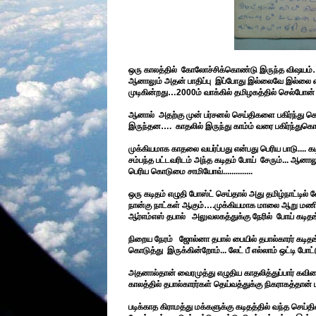
ஒரு காலத்தில்
கோலோச்சிக்கொண்டு இருந்த விஷயம்
ஆனாலும் அதன் பாதிப்பு
இப்போது இல்லைவே இல்லை என
முடிகின்றது
…2000
ம் வாக்கில் தமிழகத்தில் செல்போன
ஆனால்
அதற்கு முன் பர்சனல் செய்திகளை பகிர்ந்து 
இருந்தன
….
காதலில் இருந்து காம்ம் வரை பகிர்ந்துகொ
முக்கியமாக காதலை வயர்ப்பது என்பது பெரிய பாடு.... கட
சம்பந்த பட்டவரிடம் அந்த கடிதம் போய் சேரும்... ஆன
பெரிய கொடுமை சாமியோவ்..............
ஒரு கடிதம் எழுதி போஸ்ட் செய்தால் அது தமிழ்நாட்டில
நான்கு நாட்கள் ஆகும்
….
முக்கியமாக மாலை ஆறு மணிக்க
ஆர்எம்எஸ் தபால் அலுவலகத்துக்கு நேரில் போய் கடிதங
நிறைய நேரம் ஜோல்னா தபால் பையில் தபால்காரர் கடித
கொடுத்து இருக்கின்றோம்... லேட் பீ எல்லாம் ஒட்டி போ
அதனால்தான் வைரமுத்து எழுதிய காதலித்துப்பார் கவித
காலத்தில் தபால்காரர்கள் தெய்வத்துக்கு நிகராகத்தான் ம
படிக்காத கிராமத்து மக்களுக்கு கடிதத்தில் வந்த செய்