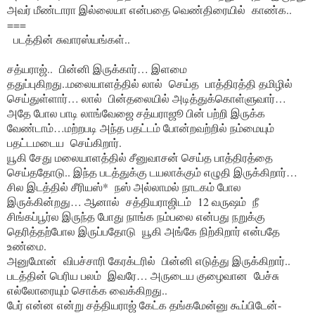
அவர் மீண்டாரா இல்லையா என்பதை வெண்திரையில் காண்க..
===
படத்தின் சுவாரஸ்யங்கள்..
சத்யராஜ்.. பின்னி இருக்கார்… இளமை
ததுப்புகிறது..மலையாளத்தில் லால் செய்த பாத்திரத்தி தமிழில்
செய்துள்ளார்… லால் பின்தலையில் அடித்துக்கொள்ளுவார்…
அதே போல பாடி லாங்வேஜை சத்யராஜூ பின் பற்றி இருக்க
வேண்டாம்…மற்றபடி அந்த பதட்டம் போன்றவற்றில் நம்மையும்
பதட்டமடைய செய்கிறார்.
யூகி சேது மலையாளத்தில் சீனுவாசன் செய்த பாத்திரத்தை
செய்ததோடு.. இந்த படத்துக்கு டயலாக்கும் எழுதி இருக்கிறார்…
சில இடத்தில் சீரியஸ்* நஸ் அல்லாமல் நாடகம் போல
இருக்கின்றது… ஆனால் சத்தியராஜிடம் 12 வருஷம் நீ
சிங்கப்பூர்ல இருந்த போது நாங்க நம்பலை என்பது நறுக்கு
தெரித்தற்போல இருப்பதோடு யூகி அங்கே நிற்கிறார் என்பதே
உண்மை.
அனுமோன் விபச்சாரி கேரக்டரில் பின்னி எடுத்து இருக்கிறார்..
படத்தின் பெரிய பலம் இவரே… அருடைய குழைவான பேச்சு
எல்லோரையும் சொக்க வைக்கிறது..
பேர் என்ன என்று சத்தியராஜ் கேட்க தங்கமேன்னு கூப்பிடேன்-