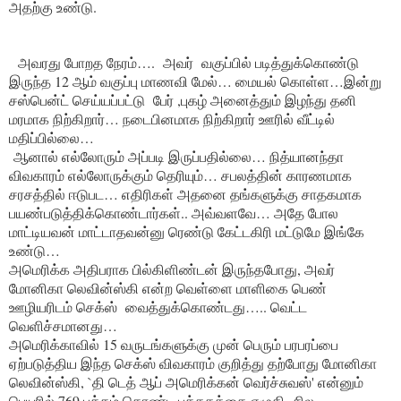
அதற்கு உண்டு.
அவரது போறத நேரம்…. அவர் வகுப்பில் படித்துக்கொண்டு
இருந்த 12 ஆம் வகுப்பு மாணவி மேல்… மையல் கொள்ள…இன்று
சஸ்பென்ட் செய்யப்பட்டு பேர் ,புகழ் அனைத்தும் இழந்து தனி
மரமாக நிற்கிறார்… நடைபினமாக நிற்கிறார் ஊரில் வீட்டில்
மதிப்பில்லை…
ஆனால் எல்லோரும் அப்படி இருப்பதில்லை… நித்யானந்தா
விவகாரம் எல்லோருக்கும் தெரியும்… சபலத்தின் காரணமாக
சரசத்தில் ஈடுபட… எதிரிகள் அதனை தங்களுக்கு சாதகமாக
பயண்படுத்திக்கொண்டார்கள்.. அவ்வளவே… அதே போல
மாட்டியவன் மாட்டாதவன்னு ரெண்டு கேட்டகிரி மட்டுமே இங்கே
உண்டு…
அமெரிக்க அதிபராக பில்கிளிண்டன் இருந்தபோது, அவர்
மோனிகா லெவின்ஸ்கி என்ற வெள்ளை மாளிகை பெண்
ஊழியரிடம் செக்ஸ் வைத்துக்கொண்டது….. வெட்ட
வெளிச்சமானது…
அமெரிக்காவில் 15 வருடங்களுக்கு முன் பெரும் பரபரப்பை
ஏற்படுத்திய இந்த செக்ஸ் விவகாரம் குறித்து தற்போது மோனிகா
லெவின்ஸ்கி, `தி டெத் ஆப் அமெரிக்கன் வெர்ச்சுவஸ்' என்னும்
பெயரில் 769 பக்கம் கொண்ட புத்தகத்தை எழுதி சில