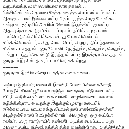
வருடத்துக்கு முன் வெளியானதாக தகவல்…
பில்கிளின்டன் அதுவரை சேத்து வைத்த பெயர் எல்லாம் பஸ்பம்
ஆனது… நான் இல்லை என்று அவர் மறுத்த போது மோனிகா
என்னுடை ஜட்டியில் அவரின் ‘செமன் இருக்கின்றது என்று
ஆதாரபூர்வமாக நிருபிக்க எப்படியும் தப்பிக்க முடியாமல்
எலிப்பொறியில் சிக்கிக்கொண்டது போல கிளின்டன்
சிக்கிக்கொண்டார்.. அது போல பெயர் பெற்ற குடும்பத்தலைவன்
சின்ன சபலத்தால்.. ஒரு 32 மணி நேரத்துக்கு வெதுக்கு வெதுக்கு
என்று பயந்துக்கொண்டு இருந்தால் எப்படி இருக்கும் அதைதான்
ஒரு நாள்இரவில் திரைப்படம் விவரிக்கின்றது…
======
ஒரு நாள் இரவில் திரைப்படத்தின் கதை என்ன?,
சத்யராஜ் (சேகர்) மனைவி இரண்டு பெண் பிள்ளைகளோடு
போரூரில் சிங்கப்பூரில் சம்பாதித்த பணத்தை வீடு கடை கட்டி
விட்டு அதில் வரும் வாடகை வாங்கி வாழ்க்கையை சுகமாக
கழிக்கின்றார்.. அவருக்கு இருக்கும் மூன்று கடையில்
நடுக்கடையை வாடகைக்கு விடாமல் நண்பர்களோடு தண்ணி
அடித்துக்கொண்டு இருக்கின்றார்.. அவருக்கு ஒரு ஆட்டோ
நண்பர்…ஒரு நாள்இரவில் தண்ணி அடிக்க சபலப்பட… அது
அவரை பெரிய வில்லங்கத்தில் சிக்க வைக்கின்றது.. அதில்இருந்து