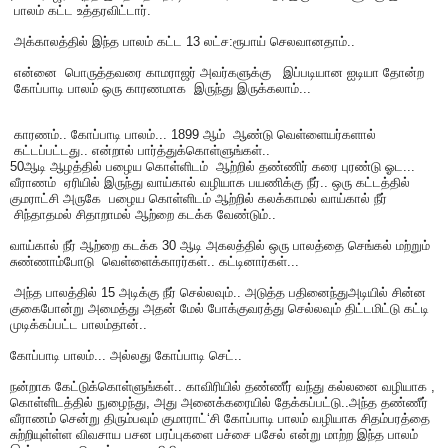
பாலம் கட்ட உத்தரவிட்டார்.
அக்காலத்தில் இந்த பாலம் கட்ட 13 லட்ச:ரூபாய் செலவானதாம்..
என்னை பொருத்தவரை காமராஜர் அவர்களுக்கு இப்படியான ஐடியா தோன்ற
கோப்பாடி பாலம் ஒரு காரணமாக இருந்து இருக்கலாம்...
காரணம்.. கோப்பாடி பாலம்... 1899 ஆம் ஆண்டு வெள்ளையர்களால்
கட்டப்பட்டது.. என்றால் பார்த்துக்கொள்ளுங்கள்..
50ஆடி ஆழத்தில் பழைய கொள்ளிடம் ஆற்றில் தண்ணிர் கரை புரண்டு ஓட...
வீராணம் ஏரியில் இருந்து வாய்கால் வழியாக பயணிக்கு நீர்.. ஒரு கட்டத்தில்
குமராட்சி அருகே பழைய கொள்ளிடம் ஆற்றில் கலக்காமல் வாய்கால் நீர்
சிந்தாதமல் சிதாறாமல் ஆற்றை கடக்க வேண்டும்..
வாய்கால் நீர் ஆற்றை கடக்க 30 ஆடி அகலத்தில் ஒரு பாலத்தை செங்கல் மற்றும்
சுண்ணாம்போடு வெள்ளைக்காரர்கள்.. கட்டினார்கள்...
அந்த பாலத்தில் 15 அடிக்கு நீர் செல்லவும்.. அடுத்த பதினைந்துஅடியில் சின்ன
குகைபோன்று அமைத்து அதன் மேல் போக்குவரத்து செல்லவும் திட்டமிட்டு கட்டி
முடிக்கப்பட்ட பாலம்தான்..
கோப்பாடி பாலம்... அல்லது கோப்பாடி செட்..
நன்றாக கேட்டுக்கொள்ளுங்கள்.. காவிரியில் தண்ணீர் வந்து கல்லனை வழியாக ,
கொள்ளிடத்தில் நுழைந்து, அது அனைக்கரையில் தேக்கப்பட்டு..அந்த தண்ணீர்
வீராணம் சென்று திரும்பவும் குமாராட்‘சி கோப்பாடி பாலம் வழியாக சிதம்பரத்தை
சுற்றியுள்ள்ள விவசாய பசன பரப்புகளை பச்சை பசேல் என்று மாற்ற இந்த பாலம்