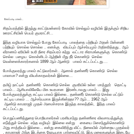
கோப்பாடி பாலம்..
சிதம்பரத்தில் இருந்து காட்டுமன்னார் கோவில் செல்லும் வழியில் இருக்கும் சிறிய
ஊராட்சியின் பெயர் குமராட்சி...
இந்த வழியாக செல்லும் போது கோப்பாடி பாலத்தை பற்றியும் அதன் பின்னனி
பற்றியும் சொல்ல சொல்ல .. எனக்கு வியப்பும் ஆச்சர்யமும் அதிகரித்தது.. ஆம்
வீராணம் ஏரியின் உபரி நீரை சிதம்பரம் சுற்று வட்டார கிராமங்களுக்கு கொண்டு
செல்ல பழைய கொள்ளிடம் ஆற்றின் மீது நீர் கொண்டு செல்ல
வெள்ளைக்காரர்களால் 1899 ஆம் ஆண்டு பாலம் கட்டப்பட்டது....
போக்குவரத்து பாலம் கட்டுவார்கள்.. ஆனால் தண்ணீர் கொண்டு செல்ல
பாலாமா? என்று வியக்காதவர்கள் இல்லை...
தமிழ் நாட்டில் தண்ணிர் கொண்டு செல்ல குமரியில் உள்ள மாத்தூர் தொட்டி
பாலம்... ஆசியாவிலேயே மிக உயரமான இரண்டாவது பாலம்.... இது
போக்குவரத்துக்கு கட்டிய பாலம் இல்லை.. தண்ணீர் கொண்டு செல்ல மட்டும்
கட்டிய பாலம் ... ஆச்சர்யமாக இருக்கின்றதா?? ஆம்... 1962 ஆம்
ஆண்டு காமராஜர் முதல் அமைச்சராக இருந்த காலத்தில், இந்த பாலம்
கட்டப்பட்டது.
பொதுப்பணித்துறை பொறியாளர்கள் பரளியாற்று தண்ணீரை விவசாயத்துக்கு
எடு்த்துச் செல்ல எந்த வழியும் இல்லை என்று கையை பிசைந்துக்கொண்டு
அது சாத்தியம் இல்லை... என்று கைவிரித்து விட்ட நிலையில் அன்றைய முதல்வர்
, காமராஜர் அந்த இடத்தை நேரடியாக பார்வையிட்டு, இரு மலைகளுக்கு இடையே