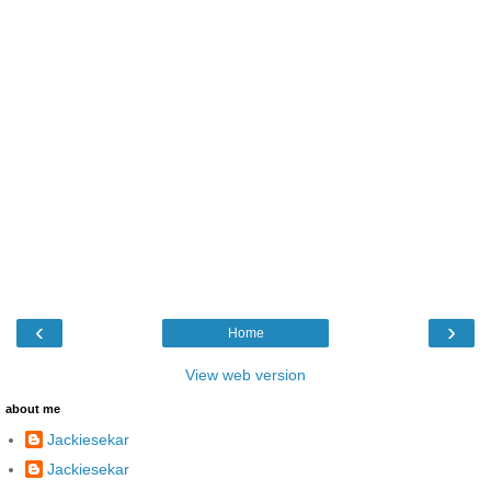
‹
›
Home
View web version
about me
Jackiesekar
Jackiesekar