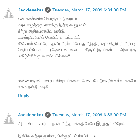
Jackiesekar
Tuesday, March 17, 2009 6:34:00 PM
என் கண்ணில் கொஞ்சம் நிரையும்
வரவழைத்தது.எனக்கு இந்த அனுபவம்
ச்ற்று அதிகமாகவே உண்டு.
பாண்டிசேரியில் வெயில் காலங்களில்
சிலொன்,மெட்ரொ தவிர அவ்வப்பொது ஆந்திராவும் தெரியும்.அப்படி
தெரியும்போது (ஆண்டனாவை திருப்பி)நாங்கள் அடைந்த
மகிழ்ச்சிக்கு அளவேயில்லை//
உண்மைதான் பழைய விஷயங்களை அசை போடுவதில் உள்ள சுகமே
சுகம் நன்றி மவுலி
Reply
Jackiesekar
Tuesday, March 17, 2009 6:36:00 PM
அட...போ....சார்.... நான் அந்த பக்கதிலேயே இருந்துக்கிறேன்.....
இங்கே வந்தா தானே, பின்னூட்டம் கேப்பே...//