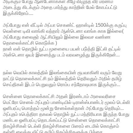
அடிக்கும் போது ஆன்டேனாக்கள் கீழே விழுந்த வீர மரணம்
அடைந்து கிடக்கும் அதை பார்த்து காற்றின் மேல் கோபப்பட்டு
இருக்கிறோம்....
அப்போது என் வீட்டில் அப்பா செகண்ட் ஹான்டில் 1500க்கு கருப்பு
வெள்ளை டிவி வாங்கி வந்தார் ஆன்டெனா வாங்க காசு இல்லை(
அப்போது கலைஞர் ஆட்சியிலும் இல்லை இலவச வண்ண
தொலைக்காட்சி கொடு்க்க )
நான் என் தொழில் நுட்ப மூளையை பயன் படு்த்தி இட்லி தட்டில்
அன்டெனா ஒயர் இனைத்து படம் வரவழைத்து இருக்கிறேன்...
நல்ல வெயில் காலத்தில் இலங்கையின் ரூபவாகினி வரும் வேறு
நாட்டு தொலைக்காட்சி நம் இல்லத்தில் தெரிவதும் அதில் தமிழ்
செய்திகள் இடம் பெறுவதும் ரொம்ப சந்தோஷமாக இருக்கும்...
சென்னை தொலைக்காட்சி அதன் இரண்டாம் அலைவரிசை
மெட்ரோ செனல் அப்புறம் பாண்டியில் டிரான்ஸ்பாண்டர் மூலம் டெல்லி
ஒளிபரப்பு மொத்தம் மூன்று சேனல்கள்தான் அப்போது தெரியும்...
அப்புறம் உபெந்திரா தகவல் தொழில் நுட்ப மந்திரியாக இருந்த போது
மண்டல ஒளிபரப்பு தொடங்கப்பட்டு சென்னை தொலைக்காட்சி
நிகழ்ச்சிகள் டெல்லி நிகழ்ச்சிகளை பிரைம் டைமில் கொஞ்சம்
தள்ளி வைத்து விட்டு தமிழ் நிகழ்ச்சிகளுக்கு பிச்சை