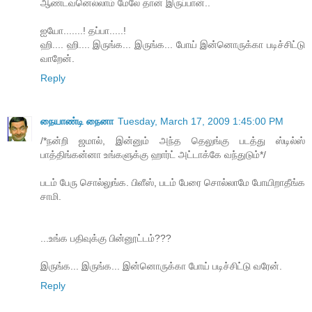
ஆண்டவனெல்லாம் மேலே தான் இருப்பான்..
ஐயோ.......! தப்பா.....!
ஹி.... ஹி.... இருங்க... இருங்க... போய் இன்னொருக்கா படிச்சிட்டு
வாறேன்.
Reply
நையாண்டி நைனா
Tuesday, March 17, 2009 1:45:00 PM
/*நன்றி ஜமால், இன்னும் அந்த தெலுங்கு படத்து ஸ்டில்ஸ்
பாத்திங்கன்னா உங்களுக்கு ஹார்ட் அட்டாக்கே வந்துடும்*/
படம் பேரு சொல்லுங்க. பிளீஸ், படம் பேரை சொல்லாமே போயிறாதீங்க
சாமி.
...உங்க பதிவுக்கு பின்னூட்டம்???
இருங்க... இருங்க... இன்னொருக்கா போய் படிச்சிட்டு வரேன்.
Reply