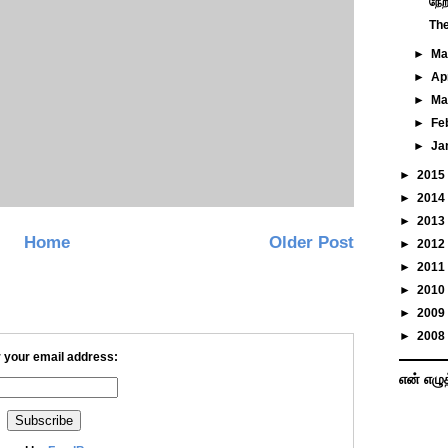
நேற
The
►
M
►
Ap
►
Ma
►
Fe
►
Ja
►
2015
►
2014
►
2013
Home
Older Post
►
2012
►
2011
►
2010
►
2009
►
2008
 your email address:
என் எழு