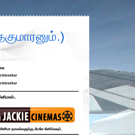
குமாரனும்.)
me
ckiesekar
ckiesekar
ினிமாஸ்..
சினிமா தகவல்களுக்கு..மேலே கிளிக்கவும்.