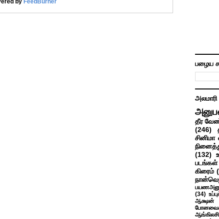
vered by
FeedBurner
பழைய ச
அலமாரி
அனுப
தீர வேண
(246)
சினிமா 
நினைத்த
(132)
படங்கள்
கிரைம்
நான்வெ
பயணஅனு
(34)
உப்ப
ஆக்ஷன் த
போனவைக
ஆங்கிலசின