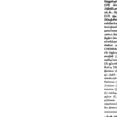
தெலுங்கு
(19)
பெ
அறிவிப்பு
பாடல்.. அ
(13)
சூட
பிரெஞ்சி
என்விளக்க
செய்திகள
நகைச்சுவ
புகைபடங்
நிழற்படங்க
எச்சரிக்க
சினிமா 
CHENNAI
(4)
ஜெர்ம
மைதிலி
(
கண்டிப்பா
(3)
ஜப்பான
போட்டி
(3)
இலங்கை
(
ஓட்டத்தில்
வில்லியம்ஸ்
Rahman
(
Ji-woon
(
movies
(1
(1)
எனக்கு
சூர்யா
(1)
நம்பிக்கை 
கற்றக்கொள்
போ.திரையர