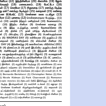
சினிமா
(22)
இந்திசினிமா
(20)
கிளாசிக்
(19)
ஜோக்
ங்களூர்
(19)
மலையாளம்.
(19)
போட்டோ
(18)
கள்
(17)
கொரியா
(17)
சிறுகதை
(17)
எனக்கு பிடித்த
து ஏன்? எனக்கு பிடிக்கும்
(15)
கதைகள்
(15)
கவிதை
ான ரிப்போர்ட்
(13)
சென்னை உலக படவிழா
(13)
னிமா
(12)
புனைவு
(12)
சென்னைமாநகர பேருந்து...
(11)
ம்
(10)
மனதில் நிற்கும் மனிதர்கள்
(10)
வேலைவாய்ப்பு
்
(10)
இந்திய சினிமா
(9)
சென்னை வரலாறு
(9)
ை
(9)
இந்த படத்துக்கு வசனம் தேவையில்லை
(8)
கள்
(8)
திகில்
(7)
நான் ரசித்த வீடியோக்கள்
(7)
ள்
(7)
மீள்பதிவு
(7)
திரைஇசை
(6)
பெண்களுக்கான
ை
(6)
MADRAS DAY
(5)
என்கேமரா
(5)
குறும்படம்
(5)
கதைகள்
(5)
மணிரத்னம்
(5)
ஸ்பெயின் சினிமா
(5)
 DAY
(4)
இங்கிலாந்து
(4)
உலககோப்பை கிரிக்கெட்/2011
ன்
(4)
திரைப்பாடல்
(4)
நான் இயக்கிய குறும்படங்கள்
(4)
4)
அனிமேஷன் திரைப்படம்
(3)
இத்தாலி சினிமா
(3)
க வயதுவந்தவர்களுக்கு மட்டும் (ஜோக்)
(3)
கமலஹாசன்
்
(3)
திரைப்படபாடல்
(3)
நார்வேசினிமா
(3)
பிட் புகைப்பட
புத்தகவிமர்சனம்
(3)
போலந்து
(3)
அஸ்திரிய சினிமா
(2)
2)
இஸ்ரேல்.
(2)
எழுதியதில் பிடித்தது
(2)
காணிக்கை
(2)
கால
 புதிதாய் வந்தவை
(2)
கொலம்பியா
(2)
ஜாக்கிசான்
(2)
ஜான்
(2)
பஹத் பாசில்
(2)
மொக்கை
(2)
ரஷ்யா
(2)
ராகவி
(2)
A. R.
1)
Bernardo Bertolucci
(1)
Christopher Nolan
(1)
Kim
1)
Nicole Kidman
(1)
Park Chan-wook
(1)
Romance
)
epic movies
(1)
அடையார் பிலிம் இன்ஸ்டியூட்
(1)
ஆன்மீகம்
 பிடித்த இயக்குனர்கள்
(1)
கவர்ச்சி படங்கள்
(1)
சுஜாதா
(1)
சென்னை பெண்கள் கிருஸ்துவக்கல்லூரி.
(1)
தைவான்
(1)
நட்சத்திரங்கள்
(1)
பத்திரிக்கை கட்டுரைகள்
(1)
பழக
ள...(பகுதி/1)
(1)
பாண்டி
(1)
பிரெஞ்
(1)
பெல்ஜியம் சினிமா
(1)
ங்குகள்
(1)
ம
(1)
ரஷ்யசினிமா
(1)
வரலாறு
(1)