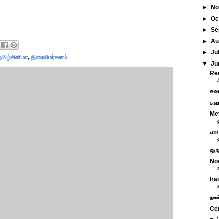
►
No
►
Oc
►
Se
►
Au
►
Ju
தமிழ்சினிமா
,
திரைவிமர்சனம்
▼
Ju
Req
சுவ
சுவ
Met
amm
ஒரு
Now
Ira
நண்
Cen