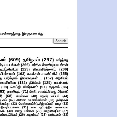
மாச்சாரத்தை இலகுவாக தேட
வம்
(609)
தமிழகம்
(297)
பார்த்தே
்டிய படங்கள்
(266)
பார்க்க வேண்டியபடங்கள்
தமிழ்சினிமா
(223)
திரைவிமர்சனம்
(206)
விமர்சனம்
(163)
கலக்கல் சாண்ட்விச்
(155)
ு பார்க்கும் நினைவுகள்....
(152)
அரசியல்
உலகசினிமா
(132)
திரில்லர்
(125)
டைம்பாஸ்
(98)
செய்தி விமர்சனம்
(97)
சமுகம்
(86)
(83)
ஹாலிவுட்
(71)
மினி சாண்ட்வெஜ் அண்டு
ஜ்
(68)
சென்னை
(48)
பதிவர் வட்டம்
(44)
பவம்
(42)
சினிமா சுவாரஸ்யங்கள்
(38)
நன்றிகள்
ுக்காத்து
(33)
சென்னையில்(தமிழ்நாட்டில்) வாழ
(33)
ிரைப்படங்கள்
(31)
கால ஓட்டத்தில் காணாமல்
ள்.
(30)
எனது பார்வை
(29)
யாழினிஅப்பா
(27)
ிமா.திரில்லர்
(26)
கடிதங்கள்
(23)
கண்டனம்
(23)