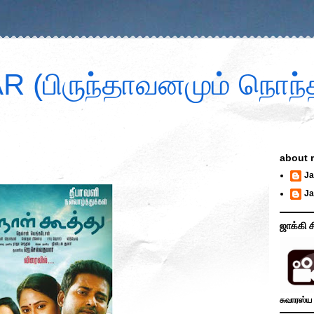
 (பிருந்தாவனமும் நொந்த
about 
.
Ja
Ja
ஜாக்கி ச
சுவாரஸ்ய 