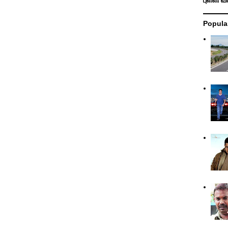
புள்ளி வ
Popula