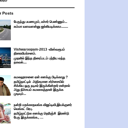
ிவரம்
r Posts
பேருந்து பயணமும், டீச்சர் பெண்ணும்...
சும்மா வளவளன்னு ஜல்லியடிக்காம........
Vishwaroopam-2013 -விஸ்வரூபம்
திரைவிமர்சனம்.
முதலில் இந்த திரைப்படம் பற்றிய வந்த
தகவல்....
கமலஹாசனை ஏன் எனக்கு பிடிக்காது ?
தமிழ்நாட்டில் அதிகமான சர்ச்சையில்
சிக்கிய ஒரு நடிகர் இருக்கின்றார் என்றால்
அது நிச்சயம் கமலாகத்தான் இருக்க
முடியும்...
நன்றி மறக்காதவங்க விஜய்டிவி,இயக்குனர்
வெங்கட் பிரபு.
தமிழ்நாட்டுல எனக்கு தெரிஞ்சி இரண்டு
பேரு இருக்காங்க., …