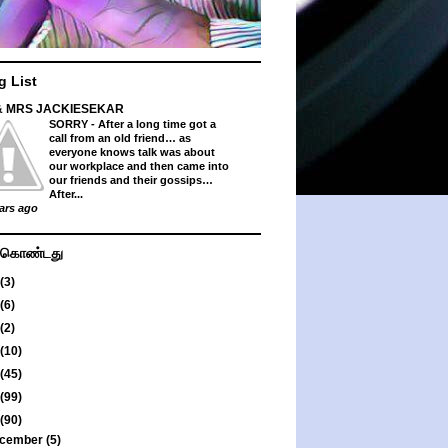
g List
& MRS JACKIESEKAR
SORRY
-
After a long time got a
call from an old friend… as
everyone knows talk was about
our workplace and then came into
our friends and their gossips…
After...
ars ago
து கொண்டது
(3)
(6)
(2)
(10)
(45)
(99)
(90)
cember
(5)