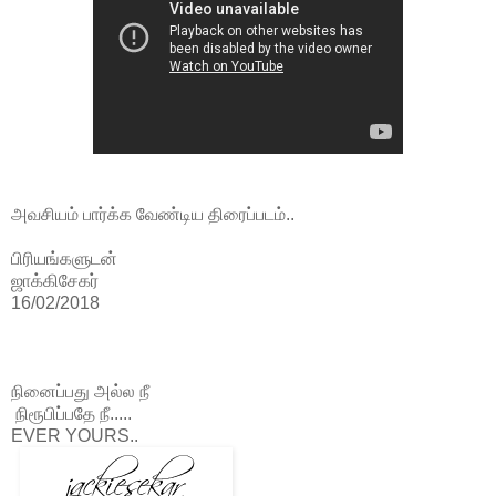
அவசியம் பார்க்க வேண்டிய திரைப்படம்..
பிரியங்களுடன்
ஜாக்கிசேகர்
16/02/2018
நினைப்பது அல்ல நீ
நிரூபிப்பதே நீ.....
EVER YOURS..