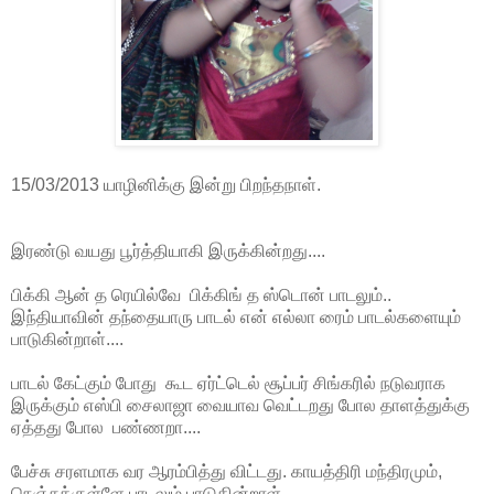
15/03/2013 யாழினிக்கு இன்று பிறந்தநாள்.
இரண்டு வயது பூர்த்தியாகி இருக்கின்றது....
பிக்கி ஆன் த ரெயில்வே பிக்கிங் த ஸ்டொன் பாடலும்..
இந்தியாவின் தந்தையாரு பாடல் என் எல்லா ரைம் பாடல்களையும்
பாடுகின்றாள்....
பாடல் கேட்கும் போது கூட ஏர்ட்டெல் சூப்பர் சிங்கரில் நடுவராக
இருக்கும் எஸ்பி சைலாஜா வையாவ வெட்டறது போல தாளத்துக்கு
ஏத்தது போல பண்ணறா....
பேச்சு சரளமாக வர ஆரம்பித்து விட்டது. காயத்திரி மந்திரமும்,
நெஞ்சுக்குள்ளே பாடலும் பாடுகின்றாள்..