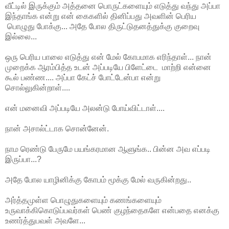
வீட்டில் இருக்கும் அத்தனை பொருட்களையும் எடுத்து வந்து அப்பா
இந்தாங்க என்று என் கைகளில் தினிப்பது அவளின் பெரிய
பொழுது போக்கு... அதே போல திருட்டுதனத்துக்கு குறைவு
இல்லை...
ஒரு பெரிய பாலை எடுத்து என் மேல் கோபமாக எரிந்தாள்... நான்
முறைக்க ஆரம்பித்த உடன் அப்படியே பிளேட்டை மாற்றி என்னை
கூல் பண்ண.... அப்பா கேட்ச் போட்டேன்பா என்று
சொல்லுகின்றாள்....
என் மனைவி அப்படியே அலன்டு போய்விட்டாள்....
நான் அசால்ட்டாக சொன்னேன்.
நாம ரெண்டு பேருமே பயங்கரமான ஆளுங்க.. பின்ன அவ எப்படி
இருப்பா...?
அதே போல யாழினிக்கு கோபம் மூக்கு மேல் வருகின்றது..
அர்த்தமுள்ள பொழுதுகளையும் கணங்களையும்
உருவாக்கிகொடுப்பவர்கள் பெண் குழந்தைகளே என்பதை எனக்கு
உணர்த்துபவள் அவளே...