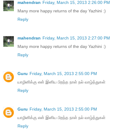
mahendran
Friday, March 15, 2013 2:26:00 PM
Many more happy returns of the day Yazhini :)
Reply
mahendran
Friday, March 15, 2013 2:27:00 PM
Many more happy returns of the day Yazhini :)
Reply
Guru
Friday, March 15, 2013 2:55:00 PM
யாழினிக்கு என் இனிய பிறந்த நாள் நல் வாழ்த்துகள்
Reply
Guru
Friday, March 15, 2013 2:55:00 PM
யாழினிக்கு என் இனிய பிறந்த நாள் நல் வாழ்த்துகள்
Reply