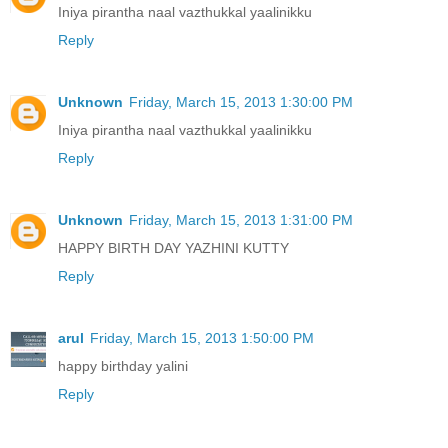
Iniya pirantha naal vazthukkal yaalinikku
Reply
Unknown
Friday, March 15, 2013 1:30:00 PM
Iniya pirantha naal vazthukkal yaalinikku
Reply
Unknown
Friday, March 15, 2013 1:31:00 PM
HAPPY BIRTH DAY YAZHINI KUTTY
Reply
arul
Friday, March 15, 2013 1:50:00 PM
happy birthday yalini
Reply