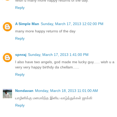
Wish u many more happy returns of the day.
Reply
A Simple Man
Sunday, March 17, 2013 12:02:00 PM
many more happy returns of the day
Reply
spnraj
Sunday, March 17, 2013 1:41:00 PM
I also have two angels, god made me lucky guy...... wish u a
very very happy birthdy da chellam......
Reply
Nondavan
Monday, March 18, 2013 11:01:00 AM
யாழினிக்கு மனமார்ந்த இனிய வாழ்த்துக்கள் ஜாக்கி
Reply