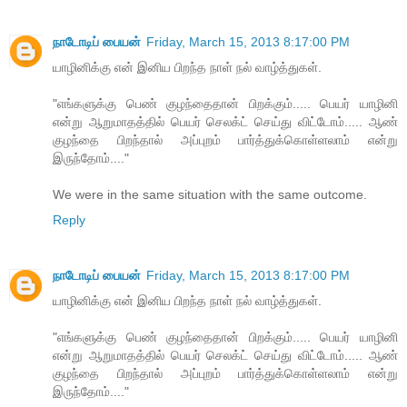
நாடோடிப் பையன்
Friday, March 15, 2013 8:17:00 PM
யாழினிக்கு என் இனிய பிறந்த நாள் நல் வாழ்த்துகள்.
"எங்களுக்கு பெண் குழந்தைதான் பிறக்கும்..... பெயர் யாழினி
என்று ஆறுமாதத்தில் பெயர் செலக்ட் செய்து விட்டோம்..... ஆண்
குழந்தை பிறந்தால் அப்புறம் பார்த்துக்கொள்ளலாம் என்று
இருந்தோம்...."
We were in the same situation with the same outcome.
Reply
நாடோடிப் பையன்
Friday, March 15, 2013 8:17:00 PM
யாழினிக்கு என் இனிய பிறந்த நாள் நல் வாழ்த்துகள்.
"எங்களுக்கு பெண் குழந்தைதான் பிறக்கும்..... பெயர் யாழினி
என்று ஆறுமாதத்தில் பெயர் செலக்ட் செய்து விட்டோம்..... ஆண்
குழந்தை பிறந்தால் அப்புறம் பார்த்துக்கொள்ளலாம் என்று
இருந்தோம்...."