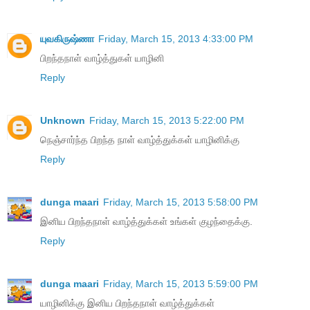
யுவகிருஷ்ணா
Friday, March 15, 2013 4:33:00 PM
பிறந்தநாள் வாழ்த்துகள் யாழினி
Reply
Unknown
Friday, March 15, 2013 5:22:00 PM
நெஞ்சார்ந்த பிறந்த நாள் வாழ்த்துக்கள் யாழினிக்கு
Reply
dunga maari
Friday, March 15, 2013 5:58:00 PM
இனிய பிறந்தநாள் வாழ்த்துக்கள் உங்கள் குழந்தைக்கு.
Reply
dunga maari
Friday, March 15, 2013 5:59:00 PM
யாழினிக்கு இனிய பிறந்தநாள் வாழ்த்துக்கள்