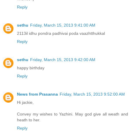
Reply
sethu
Friday, March 15, 2013 9:41:00 AM
2113il idhu pondra padhivai poda vaazhtthukkal
Reply
sethu
Friday, March 15, 2013 9:42:00 AM
happy birthday
Reply
News from Prasanna
Friday, March 15, 2013 9:52:00 AM
Hi jackie,
Convey my wishes to Yazhini. May god give all weath and
heath to her.
Reply