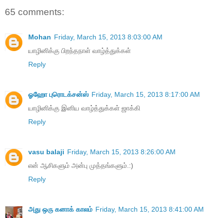
65 comments:
Mohan
Friday, March 15, 2013 8:03:00 AM
யாழினிக்கு பிறந்தநாள் வாழ்த்துக்கள்
Reply
ஓஹோ புரொடக்சன்ஸ்
Friday, March 15, 2013 8:17:00 AM
யாழினிக்கு இனிய வாழ்த்துக்கள் ஜாக்கி
Reply
vasu balaji
Friday, March 15, 2013 8:26:00 AM
என் ஆசிகளும் அன்பு முத்தங்களும்.:)
Reply
அது ஒரு கனாக் காலம்
Friday, March 15, 2013 8:41:00 AM