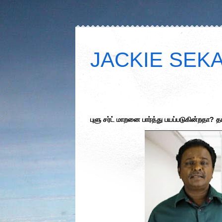
JACKIE SEKAR
புளு சர்ட் மாறனை பார்த்து பயப்படுகின்றதா? த