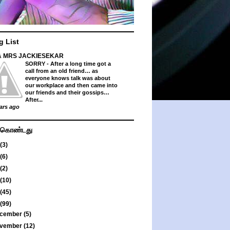
g List
& MRS JACKIESEKAR
SORRY
-
After a long time got a
call from an old friend… as
everyone knows talk was about
our workplace and then came into
our friends and their gossips…
After...
ars ago
து கொண்டது
(3)
(6)
(2)
(10)
(45)
(99)
cember
(5)
vember
(12)