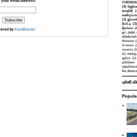
 your email address:
CHENNAI
(4)
ஜெர்ம
மைதிலி
(
கண்டிப்பா
(3)
ஜப்பான
போட்டி
(3)
இலங்கை
(
vered by
FeedBurner
ஓட்டத்தில்
வில்லியம்ஸ்
Rahman
(
Ji-woon
(
movies
(1
(1)
எனக்கு
சூர்யா
(1)
நம்பிக்கை 
கற்றக்கொள்
போ.திரையர
புள்ளி வ
Popula