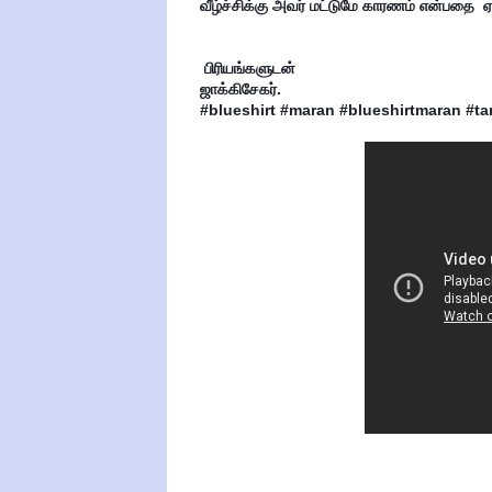
வீழ்ச்சிக்கு அவர் மட்டுமே காரணம் என்பதை  
 பிரியங்களுடன்

ஜாக்கிசேகர்.

#blueshirt #maran #blueshirtmaran #tam