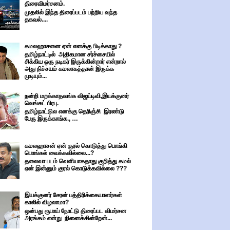
திரைவிமர்சனம்.
முதலில் இந்த திரைப்படம் பற்றிய வந்த
தகவல்....
கமலஹாசனை ஏன் எனக்கு பிடிக்காது ?
தமிழ்நாட்டில் அதிகமான சர்ச்சையில்
சிக்கிய ஒரு நடிகர் இருக்கின்றார் என்றால்
அது நிச்சயம் கமலாகத்தான் இருக்க
முடியும்...
நன்றி மறக்காதவங்க விஜய்டிவி,இயக்குனர்
வெங்கட் பிரபு.
தமிழ்நாட்டுல எனக்கு தெரிஞ்சி இரண்டு
பேரு இருக்காங்க., …
கமலஹாசன் ஏன் குரல் கொடுத்து பொங்கி
பொங்கல் வைக்கவில்லை...?
தலைவா படம் வெளியாகதாது குறித்து கமல்
ஏன் இன்னும் குரல் கொடுக்கவில்லை ???
இயக்குனர் சேரன் பத்திரிக்கையாளர்கள்
காலில் விழலாமா?
ஒன்பது ரூபாய் நோட்டு திரைப்பட விமர்சன
அரங்கம் என்று நினைக்கின்றேன்...