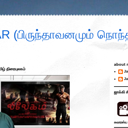
 (பிருந்தாவனமும் நொந்த
about 
மிழ் திரையுலகம்
Ja
Ja
ஜாக்கி ச
சுவாரஸ்ய 