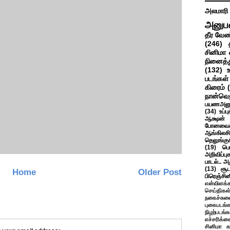
அலமாரி
அனுப
தீர வேண
(246)
சினிமா 
நினைத்த
(132)
படங்கள்
கிரைம்
நான்வெ
பயணஅனு
(34)
உப்ப
ஆக்ஷன் த
போனவைக
ஆங்கிலசின
தெலுங்கு
(19)
பெ
அறிவிப்பு
பாடல்.. அ
(13)
சூட
Home
Older Post
பிரெஞ்சி
என்விளக்க
செய்திகள
நகைச்சுவ
புகைபடங்
நிழற்படங்க
எச்சரிக்க
சினிமா 