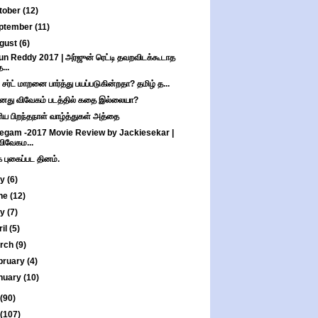
tober
(12)
ptember
(11)
gust
(6)
un Reddy 2017 | அர்ஜுன் ரெட்டி தவறவிடக்கூடாத
த...
ு சர்ட் மாறனை பார்த்து பயப்படுகின்றதா? தமிழ் த...
னது விவேகம் படத்தில் கதை இல்லையா?
ய பிறந்தநாள் வாழ்த்துகள் அத்தை
egam -2017 Movie Review by Jackiesekar |
விவேகம...
 புகைப்பட தினம்.
ly
(6)
ne
(12)
ay
(7)
ril
(5)
rch
(9)
bruary
(4)
nuary
(10)
(90)
(107)