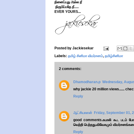
நினைப்பது அல்ல நீ
நிரூபிப்பதே நீ.....
EVER YOURS...
Posted by
Jackiesekar
Labels:
தமிழ் சினிமா விமர்சனம்
,
தமிழ்சினிமா
2 comments:
Dhamodharan.p
Wednesday, Augus
why jackie 20 million views...... che
Reply
ஆட்சியாளன்
Friday, September 01, 
good comments.கபாலி கூட படம் போர
வெற்றி பெற்றது.விவேகமும் விமர்சனங்கள
Reply