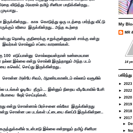
தை விடுத்து அவரால் தமிழ் சினிமா பாதிக்கின்றது.. 
ுடியாது..

My Blo
ோருக்கும் உரிமை  இருக்கின்றது.. அந்த கூற்றை 
MR 
 இவர்கள் சொல்லும் சப்பை காரணங்கள்.

 நல்லா இல்லை என்று சொல்லி இருந்தாலும் அந்த படம் 
14 ye
ை கலெக்ட் செய்து இருக்கின்றது..

பகிர்ந்
►
2023
ல படங்கள் ஓடியே  தீரும்… இன்னும் நிறைய வீடியோவில் பேசி  
►
2022
டியோவை  ஷேர் செய்யுங்கள்.

►
2020
►
2019
றது என்று சொன்னால் பிரச்சனை எங்கோ  இருக்கின்றது 
►
2018
ன்று சொன்ன பல படங்கள் பட்டையை கிளப்பி இருக்கின்றன..

▼
2017
►
De
ருத்துக்களில் உடன்பாடு இல்லை என்றாலும் தமிழ் சினிமா 
►
No