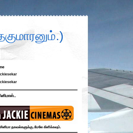
குமாரனும்.)
me
ckiesekar
ckiesekar
ினிமாஸ்..
சினிமா தகவல்களுக்கு..மேலே கிளிக்கவும்.