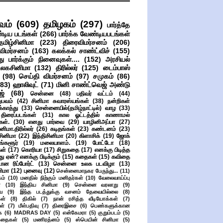
வம்
(609)
தமிழகம்
(297)
பார்த்தே
்டிய படங்கள்
(266)
பார்க்க வேண்டியபடங்கள்
தமிழ்சினிமா
(223)
திரைவிமர்சனம்
(206)
விமர்சனம்
(163)
கலக்கல் சாண்ட்விச்
(155)
ு பார்க்கும் நினைவுகள்....
(152)
அரசியல்
உலகசினிமா
(132)
திரில்லர்
(125)
டைம்பாஸ்
(98)
செய்தி விமர்சனம்
(97)
சமுகம்
(86)
(83)
ஹாலிவுட்
(71)
மினி சாண்ட்வெஜ் அண்டு
ஜ்
(68)
சென்னை
(48)
பதிவர் வட்டம்
(44)
பவம்
(42)
சினிமா சுவாரஸ்யங்கள்
(38)
நன்றிகள்
ுக்காத்து
(33)
சென்னையில்(தமிழ்நாட்டில்) வாழ
(33)
ிரைப்படங்கள்
(31)
கால ஓட்டத்தில் காணாமல்
ள்.
(30)
எனது பார்வை
(29)
யாழினிஅப்பா
(27)
ிமா.திரில்லர்
(26)
கடிதங்கள்
(23)
கண்டனம்
(23)
சினிமா
(22)
இந்திசினிமா
(20)
கிளாசிக்
(19)
ஜோக்
ங்களூர்
(19)
மலையாளம்.
(19)
போட்டோ
(18)
கள்
(17)
கொரியா
(17)
சிறுகதை
(17)
எனக்கு பிடித்த
து ஏன்? எனக்கு பிடிக்கும்
(15)
கதைகள்
(15)
கவிதை
ான ரிப்போர்ட்
(13)
சென்னை உலக படவிழா
(13)
னிமா
(12)
புனைவு
(12)
சென்னைமாநகர பேருந்து...
(11)
ம்
(10)
மனதில் நிற்கும் மனிதர்கள்
(10)
வேலைவாய்ப்பு
்
(10)
இந்திய சினிமா
(9)
சென்னை வரலாறு
(9)
ை
(9)
இந்த படத்துக்கு வசனம் தேவையில்லை
(8)
கள்
(8)
திகில்
(7)
நான் ரசித்த வீடியோக்கள்
(7)
ள்
(7)
மீள்பதிவு
(7)
திரைஇசை
(6)
பெண்களுக்கான
ை
(6)
MADRAS DAY
(5)
என்கேமரா
(5)
குறும்படம்
(5)
கதைகள்
(5)
மணிரத்னம்
(5)
ஸ்பெயின் சினிமா
(5)