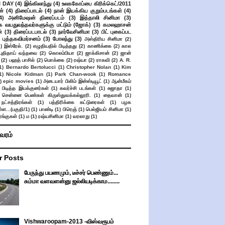
 DAY
(4)
இங்கிலாந்து
(4)
உலககோப்பை கிரிக்கெட்/2011
ன்
(4)
திரைப்பாடல்
(4)
நான் இயக்கிய குறும்படங்கள்
(4)
4)
அனிமேஷன் திரைப்படம்
(3)
இத்தாலி சினிமா
(3)
க வயதுவந்தவர்களுக்கு மட்டும் (ஜோக்)
(3)
கமலஹாசன்
்
(3)
திரைப்படபாடல்
(3)
நார்வேசினிமா
(3)
பிட் புகைப்பட
புத்தகவிமர்சனம்
(3)
போலந்து
(3)
அஸ்திரிய சினிமா
(2)
2)
இஸ்ரேல்.
(2)
எழுதியதில் பிடித்தது
(2)
காணிக்கை
(2)
கால
 புதிதாய் வந்தவை
(2)
கொலம்பியா
(2)
ஜாக்கிசான்
(2)
ஜான்
(2)
பஹத் பாசில்
(2)
மொக்கை
(2)
ரஷ்யா
(2)
ராகவி
(2)
A. R.
1)
Bernardo Bertolucci
(1)
Christopher Nolan
(1)
Kim
1)
Nicole Kidman
(1)
Park Chan-wook
(1)
Romance
)
epic movies
(1)
அடையார் பிலிம் இன்ஸ்டியூட்
(1)
ஆன்மீகம்
 பிடித்த இயக்குனர்கள்
(1)
கவர்ச்சி படங்கள்
(1)
சுஜாதா
(1)
சென்னை பெண்கள் கிருஸ்துவக்கல்லூரி.
(1)
தைவான்
(1)
நட்சத்திரங்கள்
(1)
பத்திரிக்கை கட்டுரைகள்
(1)
பழக
ள...(பகுதி/1)
(1)
பாண்டி
(1)
பிரெஞ்
(1)
பெல்ஜியம் சினிமா
(1)
ங்குகள்
(1)
ம
(1)
ரஷ்யசினிமா
(1)
வரலாறு
(1)
ிவரம்
r Posts
பேருந்து பயணமும், டீச்சர் பெண்ணும்...
சும்மா வளவளன்னு ஜல்லியடிக்காம........
Vishwaroopam-2013 -விஸ்வரூபம்