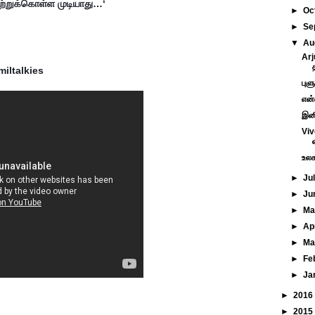
ஏற்றுக்கொள்ள முடியாது…‘

►
Oc
►
Se
▼
Au
Arj
iltalkies

புள
என்
இனி
Viv
உலக
►
Ju
►
Ju
►
M
►
Ap
►
Ma
►
Fe
►
Ja
►
2016
►
2015