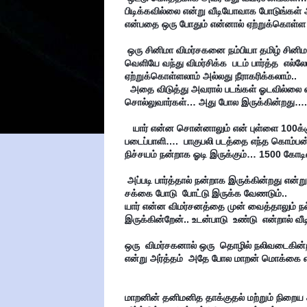
பிடிக்கவில்லை என்று வீடியோவாக போடுங்கள் அ
என்பதை ஒரு போதும் என்னால் ஏற்றுக்கொள்ள ம
 ஒரு சினிமா விமர்சகனை நம்பியா தமிழ் சினிமா இருக்கின்றது..  காசு  கொடுத்து ஒரு படத்தை பார்த்து விட்டு 
வெளியே வந்து விமர்சிக்க  படம் பார்த்த  எல்ல
ஏற்றுக்கொள்ளலாம் அல்லது நீராகரிக்கலாம்..

  அதை விடுத்து அவரால் படங்கள் ஓடவில்லை என்பது நொன்டி குதிரைக்கு சறுக்குன்னுதான் சாக்கு என்று 
சொல்லுவார்கள்… அது போல இருக்கின்றது…. 
   யார் என்ன சொன்னாலும் என் புள்ளை 100க்கு 100  எடுப்பான்னு  சொல்லறவன்தான் உண்மையான 
படைப்பாளி….  பாகுபலி படத்தை எந்த கொம்பன்
நிச்சயம் நன்றாக ஓடி இருக்கும்… 1500 கோடிய
 அப்படி பார்த்தால் நன்றாக இருக்கின்றது என்று  சொன்ன அன்பே சிவம், ஆரண்யகாண்டம் எல்லாம் வசூலில் 
சக்கை போடு  போட்டு இருக்க வேணடும்..

யார் என்ன விமர்சனத்தை முன் வைத்தாலும் நல்
இருக்கின்றேன்.. உடன்பாடு  உண்டு  என்றால் வீ
ஒரு  விமர்சகனால் ஒரு  தொழில் நலிவடைகின்
என்று அர்த்தம்  அதே போல மாறன் மொக்கை எ
மாறனின் தனிமனித தாக்குதல் மற்றும் நிறைய க