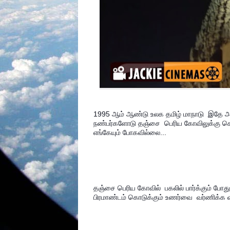
1995 ஆம் ஆண்டு உலக தமிழ் மாநாடு  இதே அம்ம
நண்பர்களோடு தஞ்சை  பெரிய கோவிலுக்கு சென்
எங்கேயும் போகவில்லை...
தஞ்சை பெரிய கோவில்  பகலில் பார்க்கும் போத
பிரமாண்டம் கொடுக்கும் உணர்வை  வர்ணிக்க வ