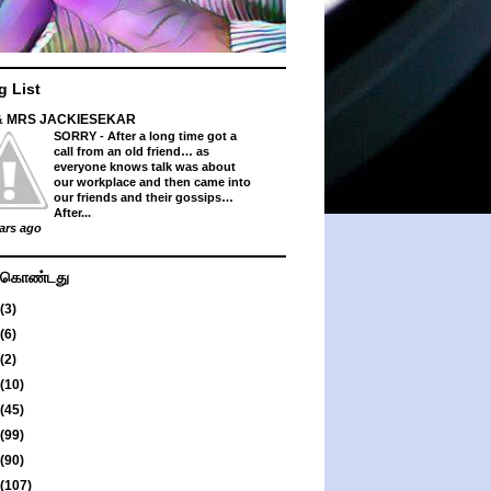
g List
& MRS JACKIESEKAR
SORRY
-
After a long time got a
call from an old friend… as
everyone knows talk was about
our workplace and then came into
our friends and their gossips…
After...
ars ago
து கொண்டது
(3)
(6)
(2)
(10)
(45)
(99)
(90)
(107)