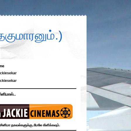
குமாரனும்.)
me
ckiesekar
ckiesekar
ினிமாஸ்..
சினிமா தகவல்களுக்கு..மேலே கிளிக்கவும்.