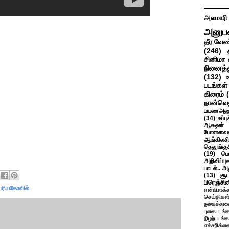
அலமாரி
அனுப
தீர வேண
(246)
சினிமா 
நினைத்த
(132)
படங்கள்
கிரைம்
நான்வெ
பயணஅனு
(34)
உப்ப
ஆக்ஷன் த
போனவைக
ஆங்கிலசின
தெலுங்கு
(19)
பெ
அறிவிப்பு
பாடல்.. அ
(13)
சூட
பிரெஞ்சி
ெரியகோவில்
என்விளக்க
செய்திகள
நகைச்சுவ
புகைபடங்
நிழற்படங்க
எச்சரிக்க