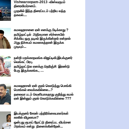
Vishwaroopam-2013 -விஸ்வரூபம்
திரைவிமர்சனம்.
முதலில் இந்த திரைப்படம் பற்றிய வந்த
தகவல்....
கமலஹாசனை ஏன் எனக்கு பிடிக்காது ?
தமிழ்நாட்டில் அதிகமான சர்ச்சையில்
சிக்கிய ஒரு நடிகர் இருக்கின்றார் என்றால்
அது நிச்சயம் கமலாகத்தான் இருக்க
முடியும்...
நன்றி மறக்காதவங்க விஜய்டிவி,இயக்குனர்
வெங்கட் பிரபு.
தமிழ்நாட்டுல எனக்கு தெரிஞ்சி இரண்டு
பேரு இருக்காங்க., …
கமலஹாசன் ஏன் குரல் கொடுத்து பொங்கி
பொங்கல் வைக்கவில்லை...?
தலைவா படம் வெளியாகதாது குறித்து கமல்
ஏன் இன்னும் குரல் கொடுக்கவில்லை ???
இயக்குனர் சேரன் பத்திரிக்கையாளர்கள்
காலில் விழலாமா?
ஒன்பது ரூபாய் நோட்டு திரைப்பட விமர்சன
அரங்கம் என்று நினைக்கின்றேன்...