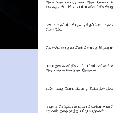
அதன் பிறகு  பல வருடங்கள் அந்த பிரமாண்ட  
உறவுகளுடன்... இரவு  எட்டு மணிவாக்கில் கோல
நடை சாத்தப்படும் போதுஅடிக்கும் மேள சத்தத்தை
வேண்டும்..
தொல்பொருள் துறையினர் அமைத்து இருக்கும் ம
ராஜ ராஜன் காலத்தில் அதிக பட்சம் பவுர்ணமி ஒ
அனுபவத்தை கொடுத்து இருந்தாலும்...
உடனே எனது கேமராவில் பத்து நிமிடத்தில் பதி
 தஞ்சை செல்லும் நண்பர்கள் அவசியம் இரவு நேரத்தில் ஒரு மூலையில் அமைதியாக  உட்காந்து   அந்த 
பிரமாண்டத்தை ரசித்து விட்டு வாருங்கள்..