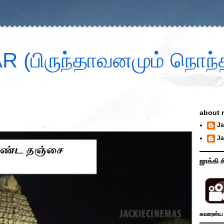
 (பிருந்தாவனமும் நொந்த
about 
Ja
Ja
ஜாக்கி ச
சுவாரஸ்ய 