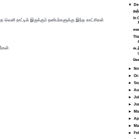
▼
De
தஞ்
In 
ெளி நாட்டில் இருக்கும் நண்பர்களுக்கு இந்த காட்சிகள் 
சகா
Tha
த
ர்கள்.
கடந
வெள
►
No
►
Oc
►
Se
►
Au
►
Ju
►
Ju
►
M
►
Ap
►
Ma
►
Fe