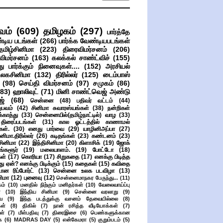
வம்
(609)
தமிழகம்
(297)
பார்த்தே
்டிய படங்கள்
(266)
பார்க்க வேண்டியபடங்கள்
தமிழ்சினிமா
(223)
திரைவிமர்சனம்
(206)
விமர்சனம்
(163)
கலக்கல் சாண்ட்விச்
(155)
ு பார்க்கும் நினைவுகள்....
(152)
அரசியல்
உலகசினிமா
(132)
திரில்லர்
(125)
டைம்பாஸ்
(98)
செய்தி விமர்சனம்
(97)
சமுகம்
(86)
(83)
ஹாலிவுட்
(71)
மினி சாண்ட்வெஜ் அண்டு
ஜ்
(68)
சென்னை
(48)
பதிவர் வட்டம்
(44)
பவம்
(42)
சினிமா சுவாரஸ்யங்கள்
(38)
நன்றிகள்
ுக்காத்து
(33)
சென்னையில்(தமிழ்நாட்டில்) வாழ
(33)
ிரைப்படங்கள்
(31)
கால ஓட்டத்தில் காணாமல்
ள்.
(30)
எனது பார்வை
(29)
யாழினிஅப்பா
(27)
ிமா.திரில்லர்
(26)
கடிதங்கள்
(23)
கண்டனம்
(23)
சினிமா
(22)
இந்திசினிமா
(20)
கிளாசிக்
(19)
ஜோக்
ங்களூர்
(19)
மலையாளம்.
(19)
போட்டோ
(18)
கள்
(17)
கொரியா
(17)
சிறுகதை
(17)
எனக்கு பிடித்த
து ஏன்? எனக்கு பிடிக்கும்
(15)
கதைகள்
(15)
கவிதை
ான ரிப்போர்ட்
(13)
சென்னை உலக படவிழா
(13)
னிமா
(12)
புனைவு
(12)
சென்னைமாநகர பேருந்து...
(11)
ம்
(10)
மனதில் நிற்கும் மனிதர்கள்
(10)
வேலைவாய்ப்பு
்
(10)
இந்திய சினிமா
(9)
சென்னை வரலாறு
(9)
ை
(9)
இந்த படத்துக்கு வசனம் தேவையில்லை
(8)
கள்
(8)
திகில்
(7)
நான் ரசித்த வீடியோக்கள்
(7)
ள்
(7)
மீள்பதிவு
(7)
திரைஇசை
(6)
பெண்களுக்கான
ை
(6)
MADRAS DAY
(5)
என்கேமரா
(5)
குறும்படம்
(5)