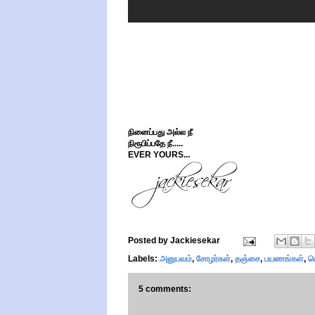
நினைப்பது அல்ல நீ
நிரூபிப்பதே நீ.....
EVER YOURS...
Posted by
Jackiesekar
Labels:
அனுபவம்
,
சோழர்கள்
,
தஞ்சை
,
பயணங்கள்
,
ப
5 comments: