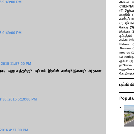
5 9:49:00 PM
சினிமா 
CHENNAI
(4)
ஜெர்ம
மைதிலி
(
கண்டிப்பா
(3)
ஜப்பான
போட்டி
(3)
இலங்கை
(
5 9:49:00 PM
ஓட்டத்தில்
வில்லியம்ஸ்
Rahman
(
Ji-woon
(
movies
(1
(1)
எனக்கு
சூர்யா
(1)
 2015 11:57:00 PM
நம்பிக்கை 
கற்றக்கொள்
ேரடி அனுபவத்துக்கும் அப்பால் இரவின் ஒளியும்,இசையும் அழகான
போ.திரையர
புள்ளி வ
Popula
 30, 2015 5:19:00 PM
 2016 4:37:00 PM