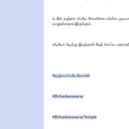
உடனே தஞ்சை பெரிய கோவிலை பார்க்க முடியாத வ
பயனுள்ளதாய்இருக்கும்...
வீடியோ பிடித்து இருந்தால் ஷேர் செய்ய மறவாதீ
#தஞ்சைபெரியகோவில்
#Brihadeeswarar
#BrihadeeswararTemple