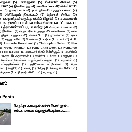
கதைகள்
(5)
மணிரத்னம்
(5)
ஸ்பெயின் சினிமா
(5)
 DAY
(4)
இங்கிலாந்து
(4)
உலககோப்பை கிரிக்கெட்/2011
ன்
(4)
திரைப்பாடல்
(4)
நான் இயக்கிய குறும்படங்கள்
(4)
4)
அனிமேஷன் திரைப்படம்
(3)
இத்தாலி சினிமா
(3)
க வயதுவந்தவர்களுக்கு மட்டும் (ஜோக்)
(3)
கமலஹாசன்
்
(3)
திரைப்படபாடல்
(3)
நார்வேசினிமா
(3)
பிட் புகைப்பட
புத்தகவிமர்சனம்
(3)
போலந்து
(3)
அஸ்திரிய சினிமா
(2)
2)
இஸ்ரேல்.
(2)
எழுதியதில் பிடித்தது
(2)
காணிக்கை
(2)
கால
 புதிதாய் வந்தவை
(2)
கொலம்பியா
(2)
ஜாக்கிசான்
(2)
ஜான்
(2)
பஹத் பாசில்
(2)
மொக்கை
(2)
ரஷ்யா
(2)
ராகவி
(2)
A. R.
1)
Bernardo Bertolucci
(1)
Christopher Nolan
(1)
Kim
1)
Nicole Kidman
(1)
Park Chan-wook
(1)
Romance
)
epic movies
(1)
அடையார் பிலிம் இன்ஸ்டியூட்
(1)
ஆன்மீகம்
 பிடித்த இயக்குனர்கள்
(1)
கவர்ச்சி படங்கள்
(1)
சுஜாதா
(1)
சென்னை பெண்கள் கிருஸ்துவக்கல்லூரி.
(1)
தைவான்
(1)
நட்சத்திரங்கள்
(1)
பத்திரிக்கை கட்டுரைகள்
(1)
பழக
ள...(பகுதி/1)
(1)
பாண்டி
(1)
பிரெஞ்
(1)
பெல்ஜியம் சினிமா
(1)
ங்குகள்
(1)
ம
(1)
ரஷ்யசினிமா
(1)
வரலாறு
(1)
ிவரம்
r Posts
பேருந்து பயணமும், டீச்சர் பெண்ணும்...
சும்மா வளவளன்னு ஜல்லியடிக்காம........