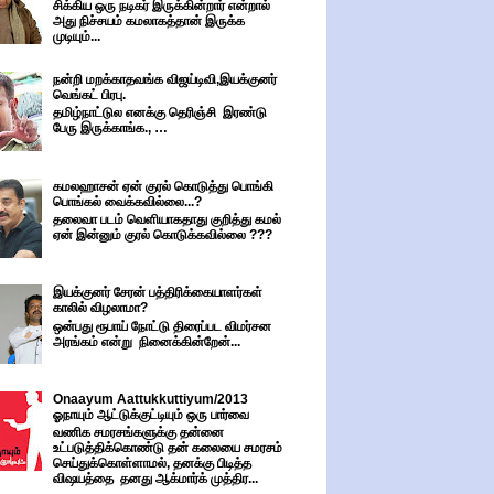
சிக்கிய ஒரு நடிகர் இருக்கின்றார் என்றால்
அது நிச்சயம் கமலாகத்தான் இருக்க
முடியும்...
நன்றி மறக்காதவங்க விஜய்டிவி,இயக்குனர்
வெங்கட் பிரபு.
தமிழ்நாட்டுல எனக்கு தெரிஞ்சி இரண்டு
பேரு இருக்காங்க., …
கமலஹாசன் ஏன் குரல் கொடுத்து பொங்கி
பொங்கல் வைக்கவில்லை...?
தலைவா படம் வெளியாகதாது குறித்து கமல்
ஏன் இன்னும் குரல் கொடுக்கவில்லை ???
இயக்குனர் சேரன் பத்திரிக்கையாளர்கள்
காலில் விழலாமா?
ஒன்பது ரூபாய் நோட்டு திரைப்பட விமர்சன
அரங்கம் என்று நினைக்கின்றேன்...
Onaayum Aattukkuttiyum/2013
ஓநாயும் ஆட்டுக்குட்டியும் ஒரு பார்வை
வணிக சமரசங்களுக்கு தன்னை
உட்படுத்திக்கொண்டு தன் கலையை சமரசம்
செய்துக்கொள்ளாமல், தனக்கு பிடித்த
விஷயத்தை தனது ஆக்மார்க் முத்திர...