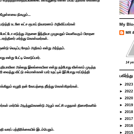
ம் எடுத்ததாகதெரியவில்லை. உளவுதுறை என்ன மயிர் புடுங்கி கொண்டு
ீழுள்ளவை நிகழும்...
My Blo
றபடுத்தி உடனே லட்ச ரூபாய் நிவாரணம் அறிவிப்பார்கள்
MR 
ஒரு போட்டோ எடுத்து அதனை இந்தியா முழுவதும் வெளிவரும் பிராதன
்டாரத்தினர் பார்த்து கொள்வார்கள்.
குண்டு வெடிப்பு சேதம் அதிகம் என்று அர்த்தம்.
ு என்று பேட்டி கொடுப்பார்.
14 ye
 இந்தியாவிலா அல்லது இலங்கையிலா என்று தற்போது விஸ்காம் முடித்த
த்து விட்டு சல்மான்கான் யார் உதட்டில் இப்போது ஈரப்டுத்தி
பகிர்ந்
►
2023
க்கிலும் எழுதி தன் கோபத்தை தீர்த்து கொள்கிறார்கள்.
►
2022
►
2020
►
2019
னர்கள் மார்பில் அடித்துகொண்டு அழும் காட்சி மறுநாள் தினசரிகளில்
►
2018
►
2017
►
2016
 வாரப் பத்திரிக்கையில் இடம்பெறும்.
►
2015