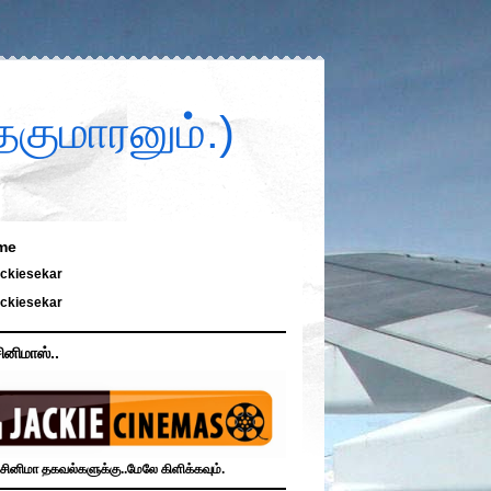
குமாரனும்.)
me
ckiesekar
ckiesekar
ினிமாஸ்..
சினிமா தகவல்களுக்கு..மேலே கிளிக்கவும்.