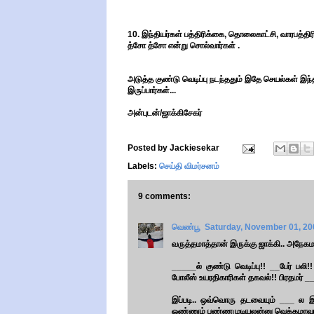
10. இந்தியர்கள் பத்திரிக்கை, தொலைகாட்சி, வாரபத்திரிக
த்சோ த்சோ என்று சொல்வார்கள் .
அடுத்த குண்டு வெடிப்பு நடந்ததும் இதே செயல்கள் இந்
இருப்பார்கள்...
அன்புடன்/ஜாக்கிசேகர்
Posted by
Jackiesekar
Labels:
செய்தி விமர்சனம்
9 comments:
வெண்பூ
Saturday, November 01, 20
வருத்தமாத்தான் இருக்கு ஜாக்கி.. அநேகமா 
_____ல் குண்டு வெடிப்பு!! __பேர் பல
போலீஸ் உயரதிகாரிகள் தகவல்!! பிரதமர் 
இப்படி.. ஒவ்வொரு தடவையும் ___ ல இரு
ஒண்ணும் பண்ணமுடியலன்னு வெக்கமாவும் 