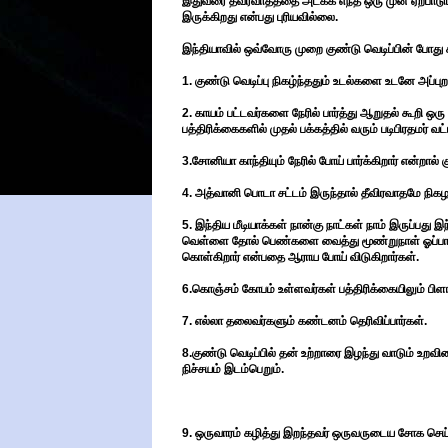
இதுவரை தீவரவாதத்தை அடக்க எந்த ஒரு முன் ஏற்பாடு
இருக்கிறது என்பது புரியவில்லை.
இந்தியாவில் ஒவ்வோரு முறை குண்டு வெடிப்பின் போது க
1. குண்டு வெடிப்பு நிகழ்ந்ததும் உடல்களை உடனே அப்பு
2. காயம் பட்டவர்களை நேரில் பார்த்து ஆறுதல் கூறி 
பத்திரிக்கைகளில் முதல் பக்கத்தில் வரும் படிபிரதமர் வட
3.சோனியா காந்தியும் நேரில் போய் பார்க்கிறார் என்றால் 
4. அத்வானி பொடா சட்டம் இருந்தால் தீவிரவாதமே நிகழாத
5. இந்திய மீடியாக்கள் நான்கு நாட்கள் நாம் இருப்பது
வெள்ளை தோல் பெண்களை வைத்து மூண்றுநாள் ஓப்பாரி வை
கொள்கிறார் என்பதை ஆராய போய் விடுகிறார்கள்.
6.கொஞ்சம் கோபம் உள்ளவர்கள் பத்திரிக்கையிலும் பிளா
7. எல்லா தலைவர்களும் கண்டனம் தெரிவிப்பார்கள்.
8.குண்டு வெடிப்பில் தன் உற்றாரை இழந்து வாடும் உறவி
நிச்சயம் இடம்பெறும்.
9. ஒருவாரம் கழித்து இறந்தவர் ஒருவருடைய சோக செய்தி