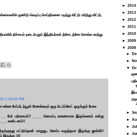
►
2014
►
2013
்கைகளில் குண்டு வெடிப்பு செய்திகளை படித்து விட்டு பார்த்து விட்டு,
►
2012
►
2011
►
2010
தியாவில் நிச்சயம் நடைபெறும் இந்தியர்கள் த்சோ, த்சோ சொல்ல காத்து
►
2009
▼
2008
►
De
►
No
▼
Oc
குண
பதி
இயக்
08 1:19:00 PM
அனை
எல்லா பேப்பர், ந்யூஸ் சேனல்லயும் ஒரு டெம்ப்ளேட் ஒருக்கும் போல‌
►
Se
ி!! __ பேர் படுகாயம்!! ____ அமைப்பு காரணமாக இருக்கலாம் என்று
►
Au
_____ கண்டனம்!!
►
Ju
க்குறது மட்டும்தான் மாறுது.. ரொம்ப வருத்தமா இருக்கு ஜாக்கி!!
►
Ju
இருக்கு :(((