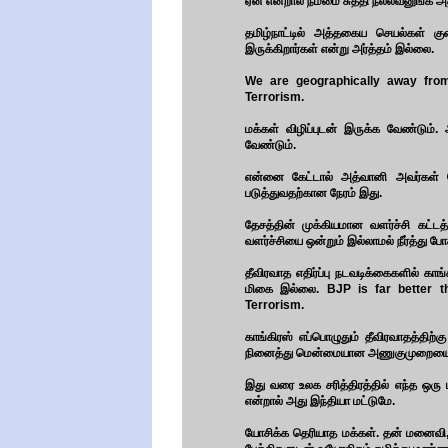
ஏன் என்றால் நம்மை சுத்தி நல்லவனுங்க 
தமிழ்நாட்டில் அத்தகைய செயல்கள் க
இருக்கிறார்கள் என்று அர்த்தம் இல்லை.
We are geographically away from
Terrorism.
மக்கள் விழிப்புடன் இருக்க வேண்டும்
வேண்டும்.
என்னை கேட்டால் அத்வானி அவர்கள் ச
படுத்துவதற்கான நேரம் இது.
தேசத்தின் முக்கியமான வளர்ச்சி கட்டத
வளர்ச்சியை ஒன்றும் இல்லாமல் நீர்த்து போ
தீவிரவாத எதிர்ப்பு நடவடிக்கைகளில் 
மிகை இல்லை. BJP is far better th
Terrorism.
காங்கிரஸ் எப்பொழுதும் தீவிரவாதத்திற
நினைத்து மென்மையான அணுகுமுறையை கை
இது வரை உலக சரித்திரத்தில் எந்த ஒரு 
என்றால் அது இந்தியா மட்டுமே.
யோசிக்க தெரியாத மக்கள். தன் மனைவி, ம