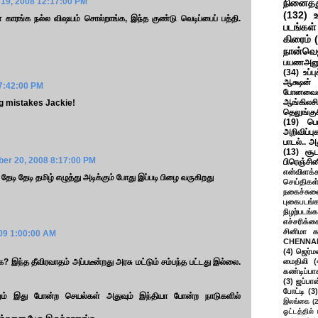
19, 2008 12:17:00 PM
நினைத்த
(132)
காரங்க நல்ல விஷயம் சொல்றாங்க, இந்த குண்டு வெடிப்பைப் பத்தி.
படங்கள்
கிரைம்
நான்வெ
பயணஅனு
(34)
உப்ப
ஆக்ஷன் த
7:42:00 PM
போனவைக
ஆங்கிலசின
ing mistakes Jackie!
தெலுங்கு
(19)
பெ
அறிவிப்பு
பாடல்.. அ
(13)
சூட
er 20, 2008 8:17:00 PM
பிரெஞ்சி
என்விளக்க
டி தேடி தமிழ் எழுத்து அடிக்கும் போது இப்படி பிழை வருகிறது
செய்திகள
நகைச்சுவ
புகைபடங்
நிழற்படங்க
எச்சரிக்க
சினிமா 
009 1:00:00 AM
CHENNAI
(4)
ஜெர்ம
்க? இந்த தீவிரவாதம் அப்படீன்றது அரசு மட்டும் சம்பந்த பட்டது இல்லை.
மைதிலி
(
கண்டிப்பா
(3)
ஜப்பான
போட்டி
(3)
ாலும் இது போன்ற செயல்கள் அதுவும் இந்தியா போன்ற நாடுகளில்
இலங்கை
(
ஓட்டத்தில்