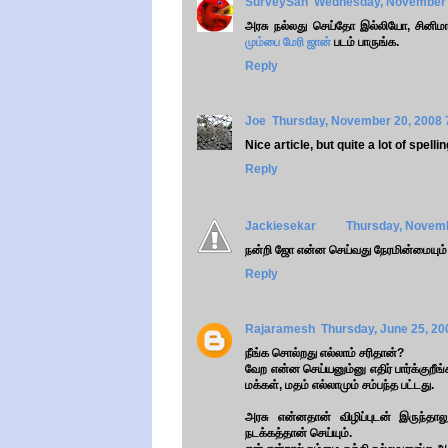
SurveySan
Wednesday, November 
அரசு நல்லது செய்தோ இல்லியோ, சினிமா 
மும்பை மேரி ஜான்
படம் பாருங்க.
Reply
Joe
Thursday, November 20, 2008 
Nice article, but quite a lot of spell
Reply
Jackiesekar
Thursday, Novemb
நன்றி ஜோ என்ன செய்வது நேரமின்மையும் தே
Reply
Rajaramesh
Thursday, June 25, 2
நீங்க சொல்றது எல்லாம் சரிதான்?
வேற என்ன செய்யனும்னு எதிர் பார்க்குறீங
மக்கள், மதம் எல்லாமும் சம்பந்த பட்டது.
அரசு என்னதான் விழிப்புடன் இருந்த
நடக்கத்தான் செய்யும்.