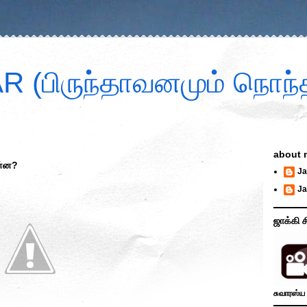
 (பிருந்தாவனமும் நொந்த
about 
என்ன?
Ja
Ja
ஜாக்கி ச
சுவாரஸ்ய 