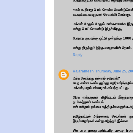
பேத்திகளுடன் வயோதிகம் கழித்து மண்ணுக்
கமல் கூறியது போல் சொல்ல வேண்டுமென்ற
கடவுள்னா யாருதான் தொண்டு செய்றது.
மக்கள் மேலும் மேலும் மாக்களாகவே இருக
என்று போய் கொண்டு இருக்கிறது,
போதாத குறைக்கு ஒட்டு ஒன்றுக்கு 1000 ர
என்று திருந்தும் இந்த எழைகளின் தேசம்.
Reply
Rajaramesh
Thursday, June 25, 2
நீங்க சொல்றது எல்லாம் சரிதான்?
வேற என்ன செய்யனும்னு எதிர் பார்க்குறீங
மக்கள், மதம் எல்லாமும் சம்பந்த பட்டது.
அரசு என்னதான் விழிப்புடன் இருந்த
நடக்கத்தான் செய்யும்.
ஏன் என்றால் நம்மை சுத்தி நல்லவனுங்க 
தமிழ்நாட்டில் அத்தகைய செயல்கள் க
இருக்கிறார்கள் என்று அர்த்தம் இல்லை.
We are geographically away from