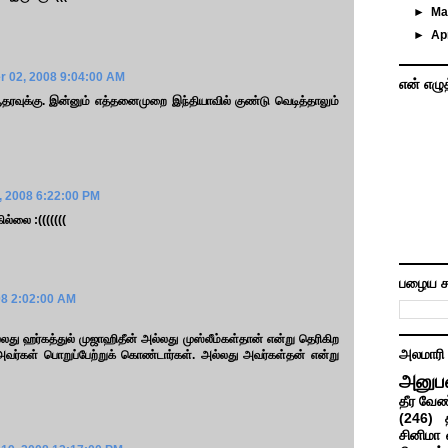
►
M
►
Ap
 02, 2008 9:04:00 AM
என் எழு
தரவுக்கு. இன்னும் எத்தனைமுறை இந்தியாவில் குண்டு வெடித்தாலும்
 2008 6:22:00 PM
ல்லை :(((((((
பழைய ச
08 2:02:00 AM
து ஹர்கத்துல் முஜாஹிதீன் அல்லது முஸ்லீம்கள்தான் என்று தெரிகிற
அலமாரி
வர்கள் பொறுப்பேற்றுக் கொண்டார்கள். அல்லது அவர்கள்தன் என்று
அனுப
தீர வேண
(246)
சினிமா 