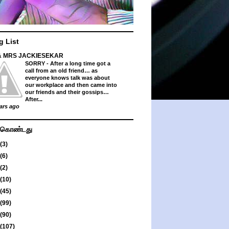
g List
& MRS JACKIESEKAR
SORRY
-
After a long time got a
call from an old friend… as
everyone knows talk was about
our workplace and then came into
our friends and their gossips…
After...
ars ago
து கொண்டது
(3)
(6)
(2)
(10)
(45)
(99)
(90)
(107)