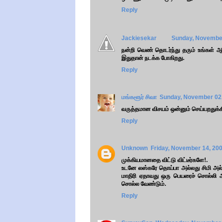
Reply
Jackiesekar
Sunday, November
நன்றி வெண் தொடர்ந்து தரும் உங்கள் ஆ
இதுதான் நடக்க போகிறது.
Reply
மங்களூர் சிவா
Sunday, November 02,
வருத்தமான விசயம் ஒன்னும் செய்யறதுக்கி
Reply
Unknown
Friday, November 14, 20
முக்கியமானதை விட்டு விட்டீர்களே!.
உடனே லஸ்கரே தொய்பா அல்லது சிமி அல்ல
மாதிரி ஏதாவது ஒரு பெயரைச் சொல்லி அ
சொல்ல வேண்டும்.
Reply