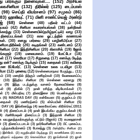
ு பார்க்கும் நினைவுகள்....
(152)
அரசியல்
உலகசினிமா
(132)
திரில்லர்
(125)
டைம்பாஸ்
(98)
செய்தி விமர்சனம்
(97)
சமுகம்
(86)
(83)
ஹாலிவுட்
(71)
மினி சாண்ட்வெஜ் அண்டு
ஜ்
(68)
சென்னை
(48)
பதிவர் வட்டம்
(44)
பவம்
(42)
சினிமா சுவாரஸ்யங்கள்
(38)
நன்றிகள்
ுக்காத்து
(33)
சென்னையில்(தமிழ்நாட்டில்) வாழ
(33)
ிரைப்படங்கள்
(31)
கால ஓட்டத்தில் காணாமல்
ள்.
(30)
எனது பார்வை
(29)
யாழினிஅப்பா
(27)
ிமா.திரில்லர்
(26)
கடிதங்கள்
(23)
கண்டனம்
(23)
சினிமா
(22)
இந்திசினிமா
(20)
கிளாசிக்
(19)
ஜோக்
ங்களூர்
(19)
மலையாளம்.
(19)
போட்டோ
(18)
கள்
(17)
கொரியா
(17)
சிறுகதை
(17)
எனக்கு பிடித்த
து ஏன்? எனக்கு பிடிக்கும்
(15)
கதைகள்
(15)
கவிதை
ான ரிப்போர்ட்
(13)
சென்னை உலக படவிழா
(13)
னிமா
(12)
புனைவு
(12)
சென்னைமாநகர பேருந்து...
(11)
ம்
(10)
மனதில் நிற்கும் மனிதர்கள்
(10)
வேலைவாய்ப்பு
்
(10)
இந்திய சினிமா
(9)
சென்னை வரலாறு
(9)
ை
(9)
இந்த படத்துக்கு வசனம் தேவையில்லை
(8)
கள்
(8)
திகில்
(7)
நான் ரசித்த வீடியோக்கள்
(7)
ள்
(7)
மீள்பதிவு
(7)
திரைஇசை
(6)
பெண்களுக்கான
ை
(6)
MADRAS DAY
(5)
என்கேமரா
(5)
குறும்படம்
(5)
கதைகள்
(5)
மணிரத்னம்
(5)
ஸ்பெயின் சினிமா
(5)
 DAY
(4)
இங்கிலாந்து
(4)
உலககோப்பை கிரிக்கெட்/2011
ன்
(4)
திரைப்பாடல்
(4)
நான் இயக்கிய குறும்படங்கள்
(4)
4)
அனிமேஷன் திரைப்படம்
(3)
இத்தாலி சினிமா
(3)
க வயதுவந்தவர்களுக்கு மட்டும் (ஜோக்)
(3)
கமலஹாசன்
்
(3)
திரைப்படபாடல்
(3)
நார்வேசினிமா
(3)
பிட் புகைப்பட
புத்தகவிமர்சனம்
(3)
போலந்து
(3)
அஸ்திரிய சினிமா
(2)
2)
இஸ்ரேல்.
(2)
எழுதியதில் பிடித்தது
(2)
காணிக்கை
(2)
கால
 புதிதாய் வந்தவை
(2)
கொலம்பியா
(2)
ஜாக்கிசான்
(2)
ஜான்