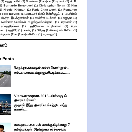
(2)
பஹத் பாசில்
(2)
மொக்கை
(2)
ரஷ்யா
(2)
ராகவி
(2)
A. R.
1)
Bernardo Bertolucci
(1)
Christopher Nolan
(1)
Kim
1)
Nicole Kidman
(1)
Park Chan-wook
(1)
Romance
)
epic movies
(1)
அடையார் பிலிம் இன்ஸ்டியூட்
(1)
ஆன்மீகம்
 பிடித்த இயக்குனர்கள்
(1)
கவர்ச்சி படங்கள்
(1)
சுஜாதா
(1)
சென்னை பெண்கள் கிருஸ்துவக்கல்லூரி.
(1)
தைவான்
(1)
நட்சத்திரங்கள்
(1)
பத்திரிக்கை கட்டுரைகள்
(1)
பழக
ள...(பகுதி/1)
(1)
பாண்டி
(1)
பிரெஞ்
(1)
பெல்ஜியம் சினிமா
(1)
ங்குகள்
(1)
ம
(1)
ரஷ்யசினிமா
(1)
வரலாறு
(1)
ிவரம்
r Posts
பேருந்து பயணமும், டீச்சர் பெண்ணும்...
சும்மா வளவளன்னு ஜல்லியடிக்காம........
Vishwaroopam-2013 -விஸ்வரூபம்
திரைவிமர்சனம்.
முதலில் இந்த திரைப்படம் பற்றிய வந்த
தகவல்....
கமலஹாசனை ஏன் எனக்கு பிடிக்காது ?
தமிழ்நாட்டில் அதிகமான சர்ச்சையில்