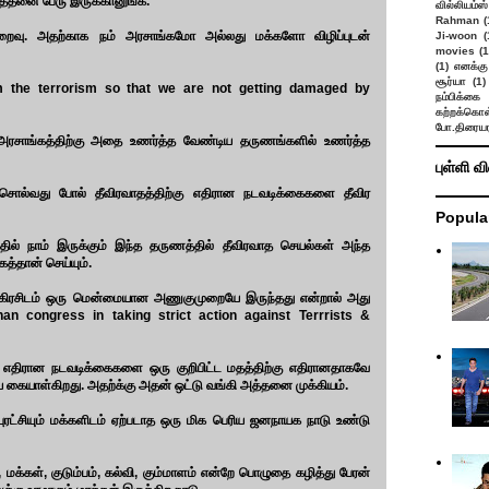
அத்தனை பேரு இருக்கானுங்க.
வில்லியம்ஸ்
Rahman
(
ுறைவு. அதற்காக நம் அரசாங்கமோ அல்லது மக்களோ விழிப்புடன்
Ji-woon
(
movies
(1
(1)
எனக்கு
சூர்யா
(1)
 the terrorism so that we are not getting damaged by
நம்பிக்கை 
கற்றக்கொள்
போ.திரையர
. அரசாங்கத்திற்கு அதை உணர்த்த வேண்டிய தருணங்களில் உணர்த்த
புள்ளி வ
ொல்வது போல் தீவிரவாதத்திற்கு எதிரான நடவடிக்கைகளை தீவிர
Popula
்தில் நாம் இருக்கும் இந்த தருணத்தில் தீவிரவாத செயல்கள் அந்த
கத்தான் செய்யும்.
காங்கிரசிடம் ஒரு மென்மையான அணுகுமுறையே இருந்தது என்றால் அது
an congress in taking strict action against Terrrists &
்கு எதிரான நடவடிக்கைகளை ஒரு குறிபிட்ட மதத்திற்கு எதிரானதாகவே
யாள்கிறது. அதற்க்கு அதன் ஒட்டு வங்கி அத்தனை முக்கியம்.
புரட்சியும் மக்களிடம் ஏற்படாத ஒரு மிக பெரிய ஜனநாயக நாடு உண்டு
க்கள், குடும்பம், கல்வி, கும்மாளம் என்றே பொழுதை கழித்து பேரன்