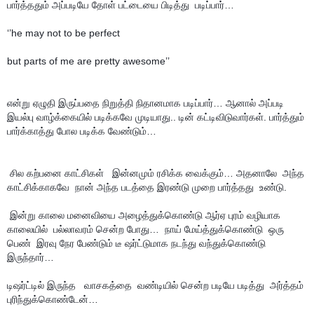
பார்த்ததும் அப்படியே தோள் பட்டையை பிடித்து  படிப்பார்… 

‘’he may not to be perfect  

but parts of me are pretty awesome’’ 

என்று ஏழுதி இருப்பதை நிறுத்தி நிதானமாக படிப்பார்… ஆனால் அப்படி 
இயல்பு வாழ்க்கையில் படிக்கவே முடியாது.. டின் கட்டிவிடுவார்கள். பார்த்தும் 
பார்க்காத்து போல படிக்க வேண்டும்…

 சில கற்பனை காட்சிகள்   இன்னமும் ரசிக்க வைக்கும்… அதனாலே  அந்த  
காட்சிக்காகவே  நான் அந்த படத்தை இரண்டு முறை பார்த்தது  உண்டு.

 இன்று காலை மனைவியை அழைத்துக்கொண்டு ஆர்ஏ புரம் வழியாக 
காலையில்  பல்லாவரம் சென்ற போது…  நாய் மேய்த்துக்கொண்டு  ஒரு 
பெண்  இரவு நேர பேண்டும் டீ ஷர்ட்டுமாக நடந்து வந்துக்கொண்டு 
இருந்தார்…

டிஷர்ட்டில் இருந்த   வாசகத்தை  வண்டியில் சென்ற படியே படித்து  அர்த்தம் 
புரிந்துக்கொண்டேன்…
