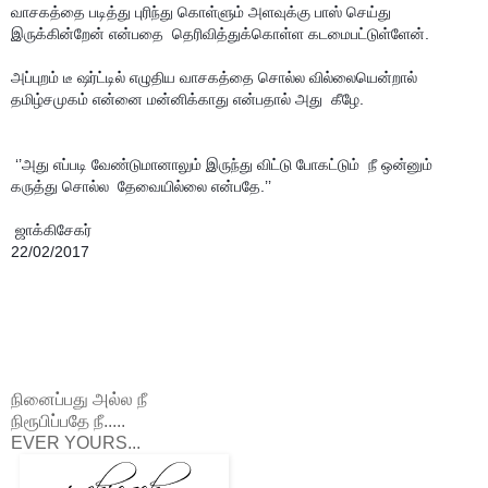
வாசகத்தை படித்து புரிந்து கொள்ளும் அளவுக்கு பாஸ் செய்து 
இருக்கின்றேன் என்பதை  தெரிவித்துக்கொள்ள கடமைபட்டுள்ளேன்.

அப்புறம் டீ ஷர்ட்டில் எழுதிய வாசகத்தை சொல்ல வில்லையென்றால் 
தமிழ்சமுகம் என்னை மன்னிக்காது என்பதால் அது  கீழே.

 ‘’அது எப்படி வேண்டுமானாலும் இருந்து விட்டு போகட்டும்  நீ ஒன்னும் 
கருத்து சொல்ல  தேவையில்லை என்பதே.’’

 ஜாக்கிசேகர்

22/02/2017
நினைப்பது அல்ல நீ
நிரூபிப்பதே நீ.....
EVER YOURS...