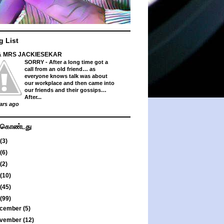
g List
& MRS JACKIESEKAR
SORRY
-
After a long time got a
call from an old friend… as
everyone knows talk was about
our workplace and then came into
our friends and their gossips…
After...
ars ago
து கொண்டது
(3)
(6)
(2)
(10)
(45)
(99)
cember
(5)
vember
(12)