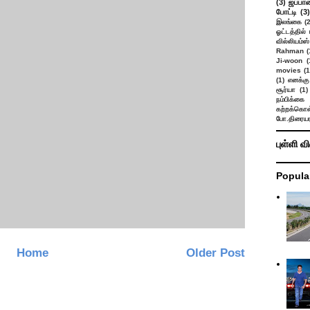
(3)
ஜப்பான
போட்டி
(3)
இலங்கை
(
ஓட்டத்தில்
வில்லியம்ஸ்
Rahman
(
Ji-woon
(
movies
(1
(1)
எனக்கு
சூர்யா
(1)
நம்பிக்கை 
கற்றக்கொள்
போ.திரையர
புள்ளி வ
Popula
Home
Older Post