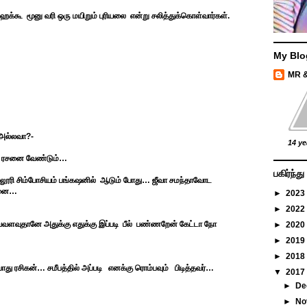
்கூ மூனு வரி ஒரு மயிறும் புரியலை என்று சலித்துக்கொள்வார்கள்.
My Blo
MR 
 அல்லவா?-
14 ye
ி ரசனை வேண்டும்…
பகிர்ந்
ல்லூரி சிம்போசியம் பங்கஷனில் ஆடும் போது… ஜீவா சமந்தாவோட
ரசனை…
►
2023
►
2022
்வளவுதானே அதுக்கு எதுக்கு இப்படி பீல் பண்ணறேன் கேட்டா நோ
►
2020
►
2019
►
2018
போது ரசிகன்… சமீபத்தில் அப்படி எனக்கு ரொம்பவும் பிடித்தவர்…
▼
2017
►
De
►
No