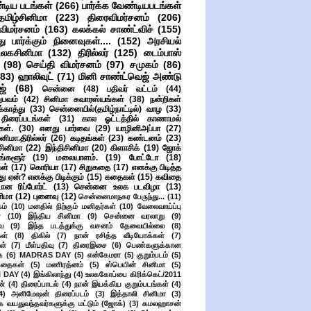
்டிய படங்கள்
(266)
பார்க்க வேண்டியபடங்கள்
தமிழ்சினிமா
(223)
திரைவிமர்சனம்
(206)
விமர்சனம்
(163)
கலக்கல் சாண்ட்விச்
(155)
ு பார்க்கும் நினைவுகள்....
(152)
அரசியல்
உலகசினிமா
(132)
திரில்லர்
(125)
டைம்பாஸ்
(98)
செய்தி விமர்சனம்
(97)
சமுகம்
(86)
(83)
ஹாலிவுட்
(71)
மினி சாண்ட்வெஜ் அண்டு
ஜ்
(68)
சென்னை
(48)
பதிவர் வட்டம்
(44)
பவம்
(42)
சினிமா சுவாரஸ்யங்கள்
(38)
நன்றிகள்
ுக்காத்து
(33)
சென்னையில்(தமிழ்நாட்டில்) வாழ
(33)
ிரைப்படங்கள்
(31)
கால ஓட்டத்தில் காணாமல்
ள்.
(30)
எனது பார்வை
(29)
யாழினிஅப்பா
(27)
ிமா.திரில்லர்
(26)
கடிதங்கள்
(23)
கண்டனம்
(23)
சினிமா
(22)
இந்திசினிமா
(20)
கிளாசிக்
(19)
ஜோக்
ங்களூர்
(19)
மலையாளம்.
(19)
போட்டோ
(18)
கள்
(17)
கொரியா
(17)
சிறுகதை
(17)
எனக்கு பிடித்த
து ஏன்? எனக்கு பிடிக்கும்
(15)
கதைகள்
(15)
கவிதை
ான ரிப்போர்ட்
(13)
சென்னை உலக படவிழா
(13)
னிமா
(12)
புனைவு
(12)
சென்னைமாநகர பேருந்து...
(11)
ம்
(10)
மனதில் நிற்கும் மனிதர்கள்
(10)
வேலைவாய்ப்பு
்
(10)
இந்திய சினிமா
(9)
சென்னை வரலாறு
(9)
ை
(9)
இந்த படத்துக்கு வசனம் தேவையில்லை
(8)
கள்
(8)
திகில்
(7)
நான் ரசித்த வீடியோக்கள்
(7)
ள்
(7)
மீள்பதிவு
(7)
திரைஇசை
(6)
பெண்களுக்கான
ை
(6)
MADRAS DAY
(5)
என்கேமரா
(5)
குறும்படம்
(5)
கதைகள்
(5)
மணிரத்னம்
(5)
ஸ்பெயின் சினிமா
(5)
 DAY
(4)
இங்கிலாந்து
(4)
உலககோப்பை கிரிக்கெட்/2011
ன்
(4)
திரைப்பாடல்
(4)
நான் இயக்கிய குறும்படங்கள்
(4)
4)
அனிமேஷன் திரைப்படம்
(3)
இத்தாலி சினிமா
(3)
க வயதுவந்தவர்களுக்கு மட்டும் (ஜோக்)
(3)
கமலஹாசன்