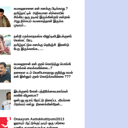
கமலஹாசனை ஏன் எனக்கு பிடிக்காது ?
தமிழ்நாட்டில் அதிகமான சர்ச்சையில்
சிக்கிய ஒரு நடிகர் இருக்கின்றார் என்றால்
அது நிச்சயம் கமலாகத்தான் இருக்க
முடியும்...
நன்றி மறக்காதவங்க விஜய்டிவி,இயக்குனர்
வெங்கட் பிரபு.
தமிழ்நாட்டுல எனக்கு தெரிஞ்சி இரண்டு
பேரு இருக்காங்க., …
கமலஹாசன் ஏன் குரல் கொடுத்து பொங்கி
பொங்கல் வைக்கவில்லை...?
தலைவா படம் வெளியாகதாது குறித்து கமல்
ஏன் இன்னும் குரல் கொடுக்கவில்லை ???
இயக்குனர் சேரன் பத்திரிக்கையாளர்கள்
காலில் விழலாமா?
ஒன்பது ரூபாய் நோட்டு திரைப்பட விமர்சன
அரங்கம் என்று நினைக்கின்றேன்...
Onaayum Aattukkuttiyum/2013
ஓநாயும் ஆட்டுக்குட்டியும் ஒரு பார்வை
வணிக சமரசங்களுக்கு தன்னை