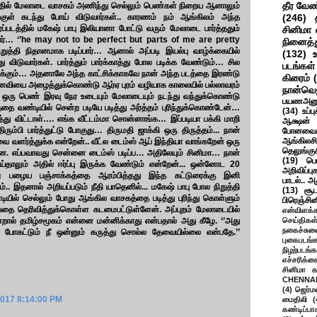
தீர வேண
தில் மேலாடை வாசகம் அணிந்து செல்லும் பெண்கள் நிறைய ஆனாலும்
ற்குள் கடந்து போய் விடுவார்கள்.. காரணம் நம் ஆங்கிலம் அந்த
(246)
ப்படத்தில் மகேஷ் பாபு இலியானா போட்டு வரும் மேலாடை பார்த்ததும்
சினிமா 
்பார்… ‘’he may not to be perfect but parts of me are pretty
நினைத்த
ுத்தி நிதானமாக படிப்பார்… ஆனால் அப்படி இயல்பு வாழ்க்கையில்
(132)
து விடுவார்கள். பார்த்தும் பார்க்காத்து போல படிக்க வேண்டும்… சில
படங்கள்
ைக்கும்… அதனாலே அந்த காட்சிக்காகவே நான் அந்த படத்தை இரண்டு
கிரைம்
னைவியை அழைத்துக்கொண்டு ஆர்ஏ புரம் வழியாக காலையில் பல்லாவரம்
நான்வெ
ஒரு பெண் இரவு நேர உடையும் மேலாடையும் நடந்து வந்துக்கொண்டு
பயணஅனு
தை வண்டியில் சென்ற படியே படித்து அர்த்தம் புரிந்துக்கொண்டேன்…
(34)
உப்ப
்து விட்டாள்…. எங்க வீட்டம்மா சொன்னாங்க… இப்படியா பக்கி மாறி
ஆக்ஷன் த
்பி பார்த்துட்டு போகுது… திருமதி ஜாக்கி ஒரு திருத்தம்... நான்
போனவைக
ஆங்கிலசின
ை வளர்த்துக்க என்றேன்.. வீட்ல டைம்ஸ் ஆப் இந்தியா வாங்கறேன் ஒரு
தெலுங்கு
 ஐயனே. எப்பவாவது சென்னை டைம்ஸ் படிப்ப… அதிலேயும் சினிமா… நான்
(19)
பெ
ாலும் அதில் ஈர்ப்பு இருக்க வேண்டும் என்றேன்... ஒன்னோட 20
அறிவிப்பு
ு பழைய பஞ்சாக்கத்தை ஆரம்பித்தது இந்த கட்டுரைக்கு இனி
பாடல்.. அ
.. இதனால் அறியப்படும் நீதி யாதெனில்... மகேஷ் பாபு போல நிறுத்தி
(13)
சூட
ியில் செல்லும் போது ஆங்கில வாசகத்தை படித்து புரிந்து கொள்ளும்
பிரெஞ்சி
்பதை தெரிவித்துக்கொள்ள கடமைபட்டுள்ளேன். அப்புறம் மேலாடையில்
என்விளக்க
ல் தமிழ்சமூகம் என்னை மன்னிக்காது என்பதால் அது கீழே. ‘’அது
செய்திகள
நகைச்சுவ
டு போகட்டும் நீ ஒன்னும் கருத்து சொல்ல தேவையில்லை என்பதே.’’
புகைபடங்
நிழற்படங்க
எச்சரிக்க
சினிமா 
CHENNAI
(4)
ஜெர்ம
2017 8:14:00 PM
மைதிலி
(
கண்டிப்பா