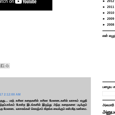
►
2012
►
2011
►
2010
►
2009
►
2008
என் எழு
பழைய ச
017 2:12:00 AM
வந்தது… பரத் சுசிலா கதைகளில் சுசிலா மேலாடைகளில் வாசகம் எழுதி
்தப்பாக்கம் போன்ற இடங்களில் இருந்து அந்த கதைகளை படிக்கும்
அலமாரி
ந்த மேலாடை வாசகங்கள் கொஞ்சம் கிறங்க வைக்கும் என்பதே உண்மை.
அனுப