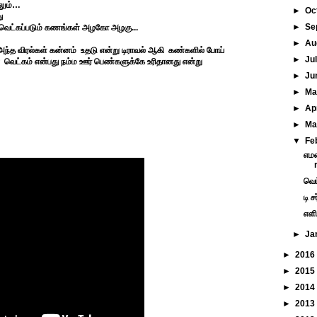
லும்…
►
Oc
ு
►
Se
வெட்கப்படும் கணங்கள் அழகோ அழகு...
►
Au
அந்த விரல்கள் கன்னம் உதடு என்று டிராவல் ஆகி கண்களில் போய்
►
Ju
ன வெட்கம் என்பது நம்ம ஊர் பெண்களுக்கே உரிதானது என்று
►
Ju
►
M
►
Ap
►
Ma
▼
Fe
எமன
வெட
டி ச
எள
►
Ja
►
2016
►
2015
►
2014
►
2013