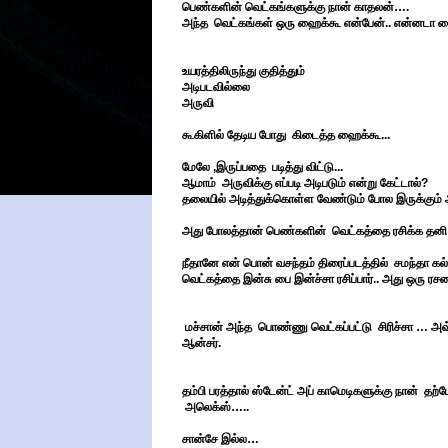
பெண்களின் வெட்கங்களுக்கு நான் காதலன்….
அந்த வெட்கங்கள் ஒரு ஹைக்கூ என்பேன்.. என்னடா ஹைக
உயரத்திலிருந்து குதித்தும்
அடிபடவில்லை
அருவி
கூகிளில் தேடிய போது கிடைத்த ஹைக்கூ...
மேலே ,இருப்பதை படித்து விட்டு...
ஆமாம் அருவிக்கு எப்படி அடிபடும் என்று கேட்டால்?
தலையில் அடித்துக்கொள்ள வேண்டும் போல இருக்கும்
அது போலத்தான் பெண்களின் வெட்கத்தை ரசிக்க தன
நீதானே என் பொன் வசந்தம் திரைப்படத்தில் சமந்தா க
வெட்கத்தை இன்சு பை இன்ச்சா ரசிப்பார்.. அது ஒரு 
மச்சான் அந்த பொண்ணு வெட்கப்பட்டு சிரிச்சா … அவ
ஆன்சர்.
தம்பி பரத்தால் ஸ்டேன்ட் அப் காமெடிகளுக்கு நான் தற்
அலெக்ஸ்…..
சான்சே இல்ல…