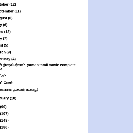
tober
(12)
ptember
(11)
gust
(6)
ly
(6)
ne
(12)
ay
(7)
ril
(5)
rch
(9)
bruary
(4)
் திரைவிமர்சனம். yaman tamil movie complete
re...
்கம்
ர்ட் பெண்.
ிமையான தலைவர் கலைஞர்
nuary
(10)
(90)
(107)
(148)
(180)