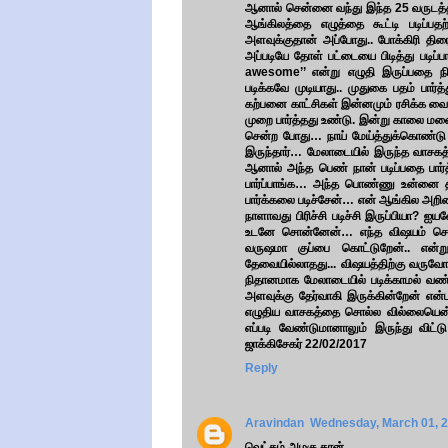
ஆனால் சென்னை வந்து இந்த 25 வருடத்
ஆங்கிலத்தை எழுத்தை கூட்டி படிப்பத
அளவுக்குதான் அப்போது.. போக்கிரி திரை
அப்படியே தோள் பட்டையை பிடித்து படிப
awesome’’ என்று எழுதி இருப்பதை நிற
படிக்கவே முடியாது.. முதுகை பதம் பார்த்
கற்பனை காட்சிகள் இன்னமும் ரசிக்க வ
முறை பார்த்தது உண்டு. இன்று காலை ம
சென்ற போது… நாய் மேய்த்துக்கொண்டு 
இருந்தார்… மேலாடையில் இருந்த வாசகத்
ஆனால் அந்த பெண் நான் படிப்பதை பார்த
பார்ப்பாங்க… அந்த பொண்ணு உன்னை திரும
பார்க்கலை படிச்சேன்… என் ஆங்கில அறிவ
நாளாவது பிரிச்சி படிச்சி இருப்பியா?
உடனே சொன்னேன்… எந்த விஷயம் செய்த
வருஷமா குப்பை கொட்டுறேன்.. என்ற
தேவையில்லாதது... விஷயத்திற்கு வருவோம்
நிதானமாக மேலாடையில் படிக்காமல் வண்ட
அளவுக்கு தேர்வாகி இருக்கின்றேன் என
எழுதிய வாசகத்தை சொல்ல வில்லையென்றா
எப்படி வேண்டுமானாலும் இருந்து விட்
ஜாக்கிசேகர் 22/02/2017
Reply
Aravindan
Wednesday, March 01, 
வெட்கம் அழகு தான்