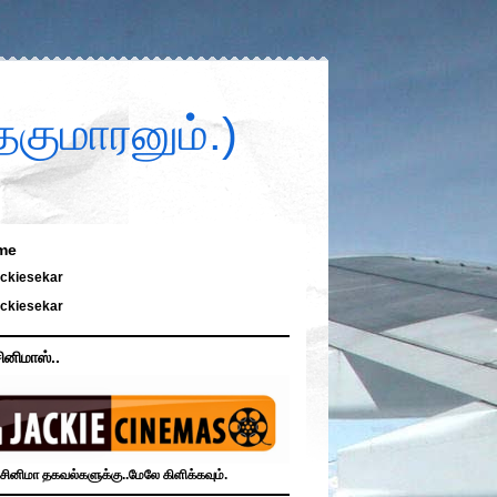
குமாரனும்.)
me
ckiesekar
ckiesekar
ினிமாஸ்..
சினிமா தகவல்களுக்கு..மேலே கிளிக்கவும்.