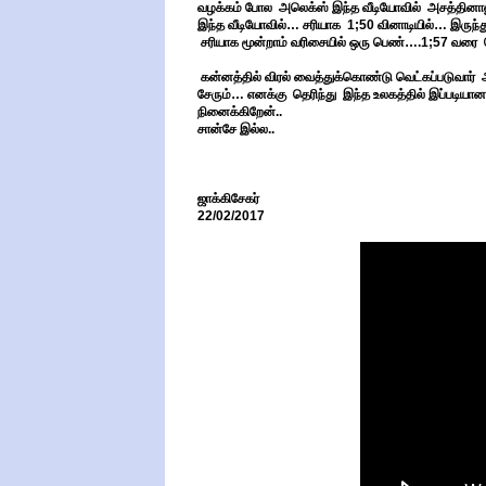
வழக்கம் போல அலெக்ஸ் இந்த வீடியோவில் அசத்தினா
இந்த வீடியோவில்… சரியாக 1;50 வினாடியில்… இருந்த
சரியாக மூன்றாம் வரிசையில் ஒரு பெண்….1;57 வரை 
கன்னத்தில் விரல் வைத்துக்கொண்டு வெட்கப்படுவார் 
சேரும்… எனக்கு தெரிந்து இந்த உலகத்தில் இப்படியா
நினைக்கிறேன்..
சான்சே இல்ல..
ஜாக்கிசேகர்
22/02/2017