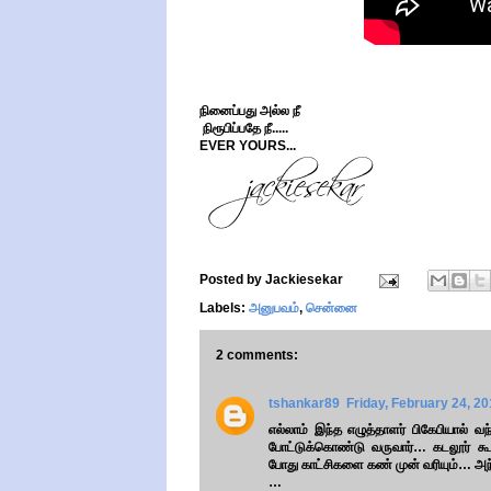
நினைப்பது அல்ல நீ
நிரூபிப்பதே நீ.....
EVER YOURS...
Posted by
Jackiesekar
Labels:
அனுபவம்
,
சென்னை
2 comments:
tshankar89
Friday, February 24, 2
எல்லாம் இந்த எழுத்தாளர் பிகேபியால் 
போட்டுக்கொண்டு வருவார்… கடலூர் கூத
போது காட்சிகளை கண் முன் வரியும்… அ
…