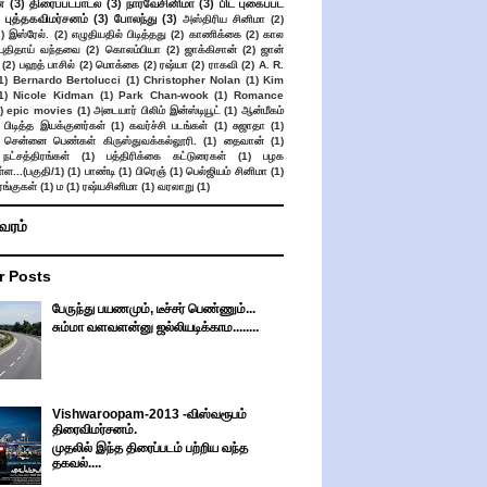
்
(3)
திரைப்படபாடல்
(3)
நார்வேசினிமா
(3)
பிட் புகைப்பட
புத்தகவிமர்சனம்
(3)
போலந்து
(3)
அஸ்திரிய சினிமா
(2)
2)
இஸ்ரேல்.
(2)
எழுதியதில் பிடித்தது
(2)
காணிக்கை
(2)
கால
 புதிதாய் வந்தவை
(2)
கொலம்பியா
(2)
ஜாக்கிசான்
(2)
ஜான்
(2)
பஹத் பாசில்
(2)
மொக்கை
(2)
ரஷ்யா
(2)
ராகவி
(2)
A. R.
1)
Bernardo Bertolucci
(1)
Christopher Nolan
(1)
Kim
1)
Nicole Kidman
(1)
Park Chan-wook
(1)
Romance
)
epic movies
(1)
அடையார் பிலிம் இன்ஸ்டியூட்
(1)
ஆன்மீகம்
 பிடித்த இயக்குனர்கள்
(1)
கவர்ச்சி படங்கள்
(1)
சுஜாதா
(1)
சென்னை பெண்கள் கிருஸ்துவக்கல்லூரி.
(1)
தைவான்
(1)
நட்சத்திரங்கள்
(1)
பத்திரிக்கை கட்டுரைகள்
(1)
பழக
ள...(பகுதி/1)
(1)
பாண்டி
(1)
பிரெஞ்
(1)
பெல்ஜியம் சினிமா
(1)
ங்குகள்
(1)
ம
(1)
ரஷ்யசினிமா
(1)
வரலாறு
(1)
ிவரம்
r Posts
பேருந்து பயணமும், டீச்சர் பெண்ணும்...
சும்மா வளவளன்னு ஜல்லியடிக்காம........
Vishwaroopam-2013 -விஸ்வரூபம்
திரைவிமர்சனம்.
முதலில் இந்த திரைப்படம் பற்றிய வந்த
தகவல்....